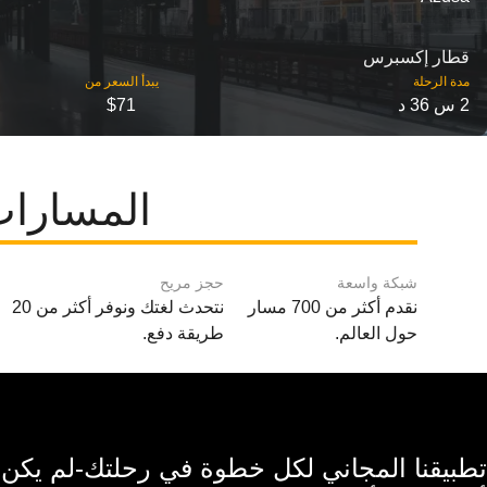
قطار إكسبرس
مدة الرحلة
2 س 36 د
$71
المسارات
شبكة واسعة
حجز مريح
نقدم أكثر من 700 مسار
نتحدث لغتك ونوفر أكثر من 20
حول العالم.
طريقة دفع.
تطبيقنا المجاني لكل خطوة في رحلتك-لم يكن