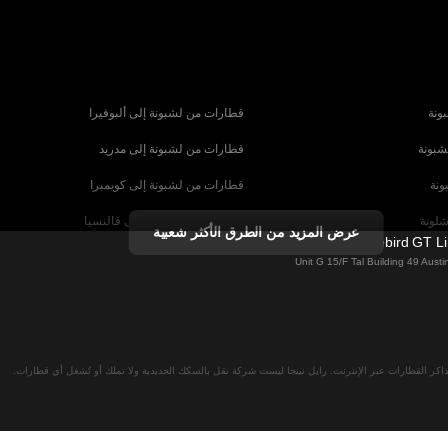
ونة
قطارات من لشبونة إلى ألبوفيرا
شبونة
قطارات من لشبونة إلى مدريد
ونة
قطارات من لشبونة إلى كويمبرا
شلونة
قطارات من برشلونة إلى فالنسيا
عرض المزيد من الطرق الأكثر شعبية
Firebird GT L
شبيلية
قطارات من برشلونة إلى باريس
Unit G 15/F Tal Building 49 Aus
رنسا
قطارات من روما إلى البندقية
ا
قطارات من روما إلى نابولي
لان
قطارات من فيينا إلى سالزبورغ
اكر القطارات عبر الإنترنت. رايل نينجا ليست شركة نقل بالسكك الحديدية ولا تملك أو تُشغل أي قطارات.
نا
قطارات من ميونخ إلى برلين
 ميونخ
قطارات من ميونخ إلى براغ