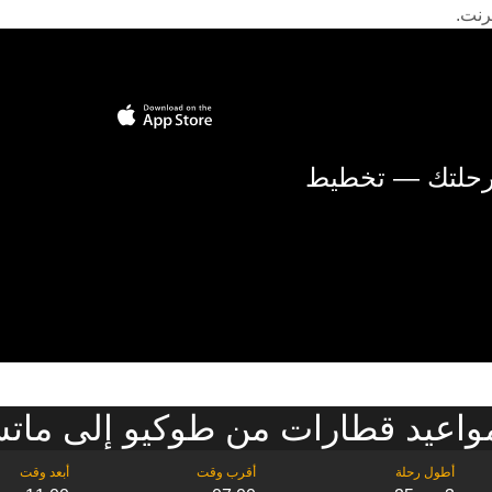
رنت.
 رحلتك — تخطيط
اعيد قطارات من طوكيو إلى مات