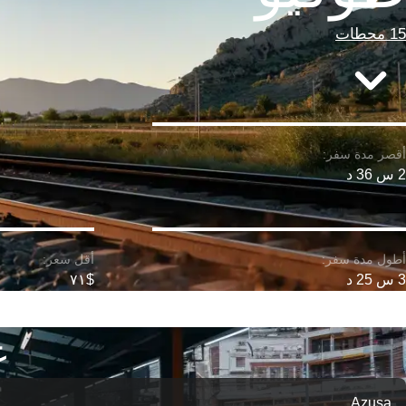
15 محطات
2 س 36 د
3 س 25 د
$٧١
ع
Azusa