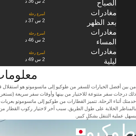
2 س 36 د
الصباح
مغادرات
2 س 37 د
بعد الظهر
مغادرات
2 س 46 د
المساء
مغادرات
2 س 49 د
ليلية
معلومات القطار 
من بين أفضل الخيارات للسفر من طوكيو إلى ماتسوموتو هو استقلال قط
خدمتك أثناء الرحلة. تتميز القطارات من طوكيو إلى ماتسوموتو بعربات خ
بالمناظر الخلابة على طول الطريق. سبب آخر لاختيار ركوب القطار من 
يسهل عملية التنقل بشكلٍ كبير.
طوكيو