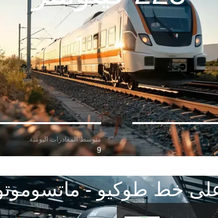
9
لى خط طوكيو - ماتسوموتو