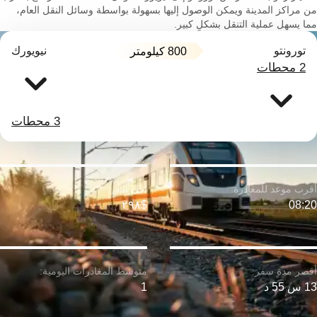
من مراكز المدينة ويمكن الوصول إليها بسهولة بواسطة وسائل النقل العام،
مما يسهل عملية التنقل بشكلٍ كبير.
تورونتو
نيويورك
800 كيلومتر
2 محطات
3 محطات
$٢٩٨
08:20
13 س 55 د
1