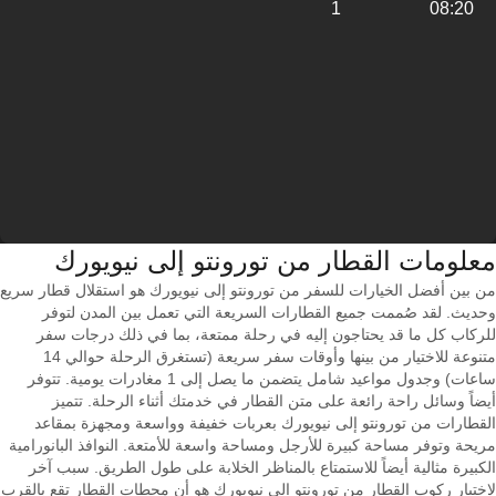
1
08:20
معلومات القطار من ‎تورونتو إلى ‎نيويورك
من بين أفضل الخيارات للسفر من تورونتو إلى نيويورك هو استقلال قطار سريع
وحديث. لقد صُممت جميع القطارات السريعة التي تعمل بين المدن لتوفر
للركاب كل ما قد يحتاجون إليه في رحلة ممتعة، بما في ذلك درجات سفر
متنوعة للاختيار من بينها وأوقات سفر سريعة (تستغرق الرحلة حوالي 14
ساعات) وجدول مواعيد شامل يتضمن ما يصل إلى 1 مغادرات يومية. تتوفر
أيضاً وسائل راحة رائعة على متن القطار في خدمتك أثناء الرحلة. تتميز
القطارات من تورونتو إلى نيويورك بعربات خفيفة وواسعة ومجهزة بمقاعد
مريحة وتوفر مساحة كبيرة للأرجل ومساحة واسعة للأمتعة. النوافذ البانورامية
الكبيرة مثالية أيضاً للاستمتاع بالمناظر الخلابة على طول الطريق. سبب آخر
لاختيار ركوب القطار من تورونتو إلى نيويورك هو أن محطات القطار تقع بالقرب