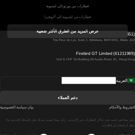
قطارات من بورتو إلى لشبونة
قطارات من لشبونة إلى ألبوفيرا
قطارات من ألبوفيرا إلى لشبونة
عرض المزيد من الطرق الأكثر شعبية
Firebird GT Limited (OC 1451)
قطارات من لشبونة إلى لاغوس
432, Triq Fleur de Lys, Suite 1, Birkirkara, BKR 9061, Malta
قطارات من لاغوس إلى لشبونة
Firebird GT Limited (61211989)
Unit G 15/F Tal Building 49 Austin Road, KL, Hong Kong
قطارات من لشبونة إلى مدريد
قطارات من مدريد إلى لشبونة
العربية
قطارات من لشبونة إلى فارو
قطارات من فارو إلى لشبونة
دعم العملاء
قطارات من لشبونة إلى كويمبرا
الشروط والأحكام
بيان سياسة الخصوصية
قطارات من كويمبرا إلى لشبونة
رايل نينجا هي خدمة حجز تذاكر القطارات عبر الإنترنت. رايل نينجا ليست شركة نقل بالسكك الحديدية ولا
قطارات من برشلونة إلى مدريد
تملك أو تُشغل أي قطارات.