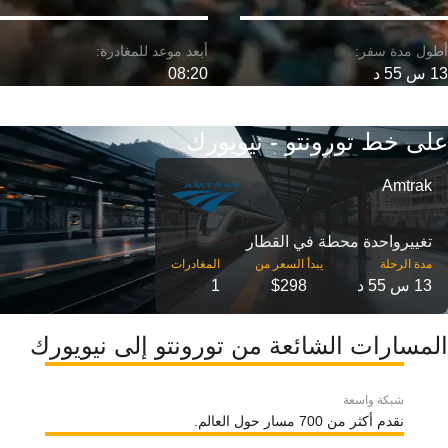
13 س 55 د
08:20
على خط تورونتو - نيويورك
Amtrak
تغییرواحدة محطة في القطار
مدة الرحلة
13 س 55 د
$298
1
المسارات الشائعة من تورونتو إلى نيويورك
شبكة واسعة
نقدم أكثر من 700 مسار حول العالم.