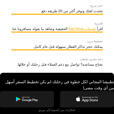
حجز مريح
نتحدث لغتك ونوفر أكثر من 20 طريقة دفع.
العربية
اقرأ
تقييمات Rail Ninja
الحقيقية وشاهد ما يقوله مسافرونا عنا.
تخطيط مرن
يمكنك حجز تذاكر القطار بسهولة قبل عام كامل.
دعم بشري حقيقي
تحتاج مساعدة؟ تواصل مع دعم العملاء قبل رحلتك أو خلالها.
تطبيقنا المجاني لكل خطوة في رحلتك-لم يكن تخطيط السفر أسهل
من أي وقت مضى!
قطارات من لشبونة إلى بورتو