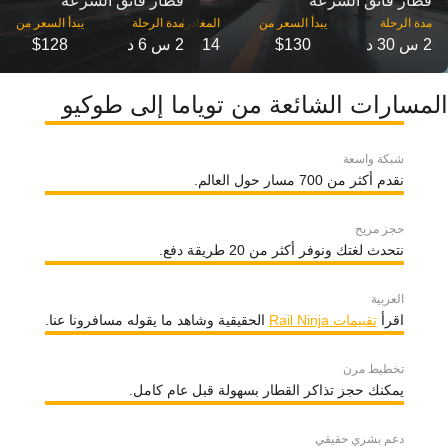
قطار فائق السرعة
قطار فائق السرعة
مدة الرحلة
مدة الرحلة
2 س 30 د
$130
14
2 س 6 د
$128
المسارات الشائعة من توياما إلى طوكيو
شبكة واسعة
نقدم أكثر من 700 مسار حول العالم.
حجز مريح
نتحدث لغتك ونوفر أكثر من 20 طريقة دفع.
العربية
اقرأ
تقييمات Rail Ninja
الحقيقية وشاهد ما يقوله مسافرونا عنا.
تخطيط مرن
يمكنك حجز تذاكر القطار بسهولة قبل عام كامل.
دعم بشري حقيقي