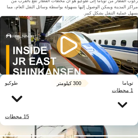
ركوب القطار من توياما إلى طوكيو هو أن محطات القطار تقع بالقرب من
مراكز المدينة ويمكن الوصول إليها بسهولة بواسطة وسائل النقل العام، مما
يسهل عملية التنقل بشكلٍ كبير.
توياما
طوكيو
300 كيلومتر
1 محطات
15 محطات