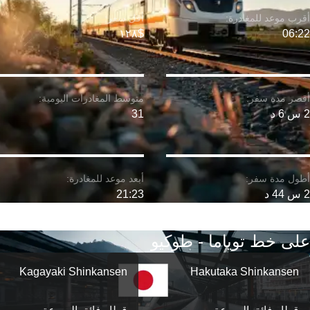
$١٢٨
06:22
2 س 6 د
31
2 س 44 د
21:23
على خط توياما - طوكيو
Kagayaki Shinkansen
Hakutaka Shinkansen