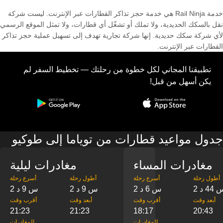
خدمة Rail Ninja هي خدمة حجز تذاكر القطارات عبر الإنترنت. ليست شركة
نقل بالسكك الحديدية، ولا تملك أو تشغّل أي قطارات، ولا تمثل الموقع الرسمي
لأي شركة سكك حديدية. إنها شركة تجارية تهدف إلى تسهيل عملية حجز تذاكر
القطارات عبر الإنترنت.
تطبيقنا المجاني لكل خطوة من رحلتك — تخطيط السفر لم
يكن أسهل من قبل!
جدول مواعيد قطارات من توياما إلى طوكيو
مغادرات المساء
مغادرات ليلية
‎أطول رحلة
‎أسرع رحلة
‎أطول رحلة
‎أسرع رحلة
س 44 د
2 س 6 د
2 س 9 د
2 س 9 د
‎أبعد وقت
‎أقرب وقت
‎أبعد وقت
‎أقرب وقت
21:23
21:23
18:17
20:43
‎المغادرات
‎المغادرات