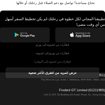
تحتاج مساعدة؟ تواصل مع دعم العملاء قبل رحلتك أو خلالها.
تطبيقنا المجاني لكل خطوة في رحلتك-لم يكن تخطيط السفر أسهل
من أي وقت مضى!
قطارات من لشبونة إلى بورتو
قطارات من بورتو إلى لشبونة
قطارات من لشبونة إلى ألبوفيرا
قطارات من ألبوفيرا إلى لشبونة
عرض المزيد من الطرق الأكثر شعبية
Firebird GT Limited (OC 1451)
قطارات من لشبونة إلى لاغوس
432, Triq Fleur de Lys, Suite 1, Birkirkara, BKR 9061, Malta
قطارات من لاغوس إلى لشبونة
Firebird GT Limited (61211989)
Unit G 15/F Tal Building 49 Austin Road, KL, Hong Kong
قطارات من لشبونة إلى مدريد
قطارات من مدريد إلى لشبونة