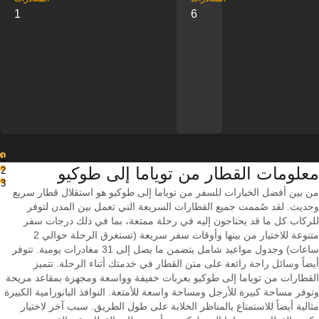
1
6
1
معلومات القطار من ‎توياما إلى ‎طوكيو
2
3
من بين أفضل الخيارات للسفر من توياما إلى طوكيو هو استقلال قطار سريع
وحديث. لقد صُممت جميع القطارات السريعة التي تعمل بين المدن لتوفر
للركاب كل ما قد يحتاجون إليه في رحلة ممتعة، بما في ذلك درجات سفر
متنوعة للاختيار من بينها وأوقات سفر سريعة (تستغرق الرحلة حوالي 2
ساعات) وجدول مواعيد شامل يتضمن ما يصل إلى 31 مغادرات يومية. تتوفر
أيضاً وسائل راحة رائعة على متن القطار في خدمتك أثناء الرحلة. تتميز
القطارات من توياما إلى طوكيو بعربات خفيفة وواسعة ومجهزة بمقاعد مريحة
وتوفر مساحة كبيرة للأرجل ومساحة واسعة للأمتعة. النوافذ البانورامية الكبيرة
مثالية أيضاً للاستمتاع بالمناظر الخلابة على طول الطريق. سبب آخر لاختيار