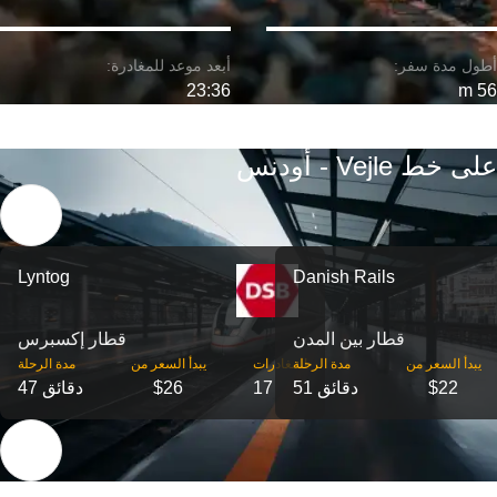
23:36
56 m
على خط Vejle - أودنس
Lyntog
Danish Rails
قطار بين المدن
قطار إكسبرس
‎يبدأ السعر من
مدة الرحلة
‎المغادرات
‎يبدأ السعر من
مدة الرحلة
$22
51 دقائق
17
$26
47 دقائق