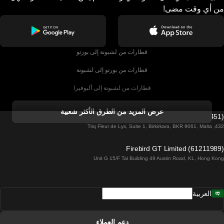
من أي وقت مضى!
قطارات من لشبونة إلى بورتو
قطارات من بورتو إلى لشبونة
قطارات من لشبونة إلى ألبوفيرا
قطارات من ألبوفيرا إلى لشبونة
عرض المزيد من الطرق الأكثر شعبية
Firebird GT Limited (OC 1451)
قطارات من لشبونة إلى لاغوس
432, Triq Fleur de Lys, Suite 1, Birkirkara, BKR 9061, Malta
قطارات من لاغوس إلى لشبونة
Firebird GT Limited (61211989)
Unit G 15/F Tal Building 49 Austin Road, KL, Hong Kong
قطارات من لشبونة إلى مدريد
قطارات من مدريد إلى لشبونة
العربية
قطارات من لشبونة إلى فارو
قطارات من فارو إلى لشبونة
دعم العملاء