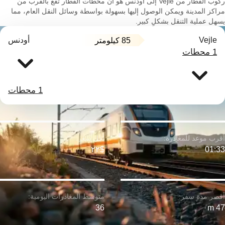
ركوب القطار من Vejle إلى أودنس هو أن محطات القطار تقع بالقرب من
مراكز المدينة ويمكن الوصول إليها بسهولة بواسطة وسائل النقل العام، مما
يسهل عملية التنقل بشكلٍ كبير.
Vejle
أودنس
85 كيلومتر
1 محطات
1 محطات
$٢٢
01:33
36
47 m