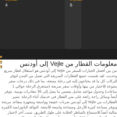
4
6
1
معلومات القطار من ‎Vejle إلى ‎أودنس
2
3
من بين أفضل الخيارات للسفر من Vejle إلى أودنس هو استقلال قطار سريع
وحديث. لقد صُممت جميع القطارات السريعة التي تعمل بين المدن لتوفر
للركاب كل ما قد يحتاجون إليه في رحلة ممتعة، بما في ذلك درجات سفر
متنوعة للاختيار من بينها وأوقات سفر سريعة (تستغرق الرحلة حوالي 1
ساعات) وجدول مواعيد شامل يتضمن ما يصل إلى 36 مغادرات يومية. تتوفر
أيضاً وسائل راحة رائعة على متن القطار في خدمتك أثناء الرحلة. تتميز
القطارات من Vejle إلى أودنس بعربات خفيفة وواسعة ومجهزة بمقاعد مريحة
وتوفر مساحة كبيرة للأرجل ومساحة واسعة للأمتعة. النوافذ البانورامية الكبيرة
مثالية أيضاً للاستمتاع بالمناظر الخلابة على طول الطريق. سبب آخر لاختيار