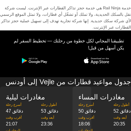
خدمة Rail Ninja هي خدمة حجز تذاكر القطارات عبر الإنترنت. ليست شركة
نقل بالسكك الحديدية، ولا تملك أو تشغّل أي قطارات، ولا تمثل الموقع الرسمي
لأي شركة سكك حديدية. إنها شركة تجارية تهدف إلى تسهيل عملية حجز تذاكر
القطارات عبر الإنترنت.
تطبيقنا المجاني لكل خطوة من رحلتك — تخطيط السفر لم
يكن أسهل من قبل!
جدول مواعيد قطارات من Vejle إلى أودنس
مغادرات المساء
مغادرات ليلية
‎أطول رحلة
‎أسرع رحلة
‎أطول رحلة
‎أسرع رحلة
52 دقائق
50 دقائق
53 دقائق
47 دقائق
‎أبعد وقت
‎أقرب وقت
‎أبعد وقت
‎أقرب وقت
21:07
23:36
18:06
20:35
‎المغادرات
‎المغادرات