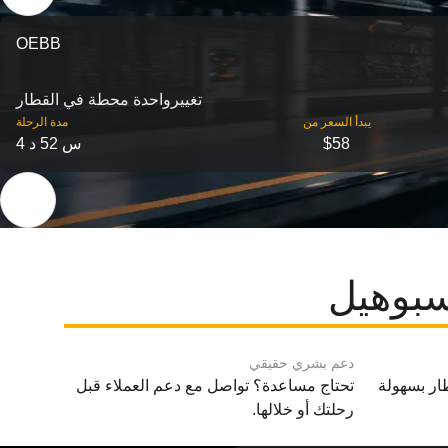
OEBB
تغییرواحدة محطة في القطار
‎يبدأ السعر من
مدة الرحلة
$58
4 س 52 د
سبوهيل
دعم بشري حقيقي
ار بسهولة
تحتاج مساعدة؟ تواصل مع دعم العملاء قبل
رحلتك أو خلالها.