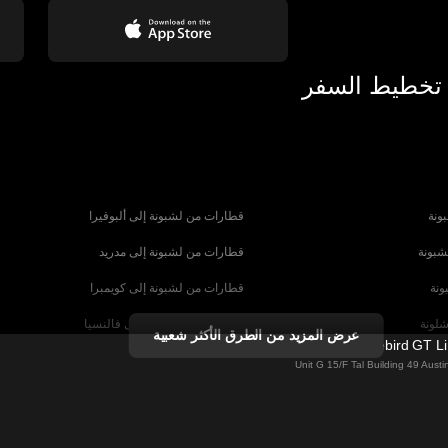
 تخطيط السفر
ونة
قطارات من لشبونة إلى ألبوفيرا
شبونة
قطارات من لشبونة إلى مدريد
ونة
قطارات من لشبونة إلى كويمبرا
شلونة
قطارات من برشلونة إلى فالنسيا
عرض المزيد من الطرق الأكثر شعبية
Firebird GT L
شبيلية
قطارات من برشلونة إلى باريس
Unit G 15/F Tal Building 49 Aus
رنسا
قطارات من روما إلى البندقية
ا
قطارات من روما إلى نابولي