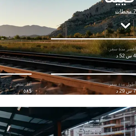
7 محطات
4 س 52 د
7 س 29 د
$٥٨