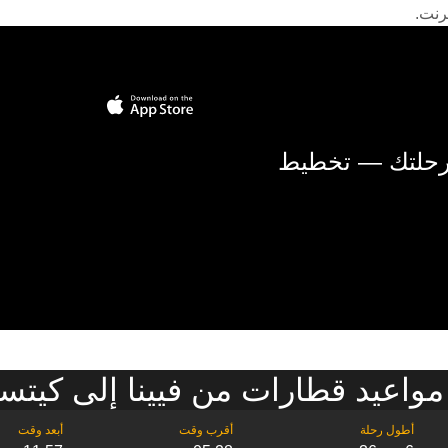
رنت.
 رحلتك — تخطيط
واعيد قطارات من فيينا إلى كيتس