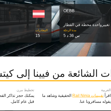
OEBB
تغییرواحدة محطة في القطار
مدة الرحلة
‎المغادرات
5 س 36 د
15
ت الشائعة من فيينا إلى كيت
العربية
تخطيط مرن
اقرأ
تقييمات Rail Ninja
الحقيقية وشاهد ما
يمكنك حجز تذاكر القط
يقوله مسافرونا عنا.
قبل عام كامل.