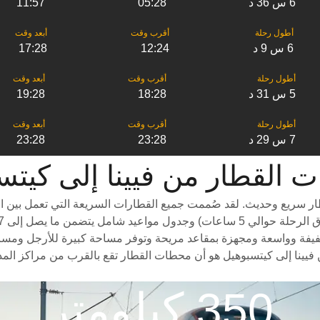
6 س 36 د
05:28
11:57
6 س 9 د
12:24
17:28
5 س 31 د
18:28
19:28
7 س 29 د
23:28
23:28
ر من ‎فيينا إلى ‎كيتسبوهيل
ار سريع وحديث. لقد صُممت جميع القطارات السريعة التي تعمل بين ال
يفة وواسعة ومجهزة بمقاعد مريحة وتوفر مساحة كبيرة للأرجل ومساحة واس
فيينا إلى كيتسبوهيل هو أن محطات القطار تقع بالقرب من مراكز المدي
350 كيلومتر