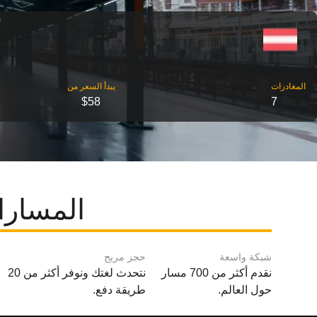
‎المغادرات
‎يبدأ السعر من
$58
7
المسارا
شبكة واسعة
حجز مريح
نقدم أكثر من 700 مسار
نتحدث لغتك ونوفر أكثر من 20
حول العالم.
طريقة دفع.