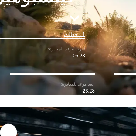
1 محطات
05:28
23:28