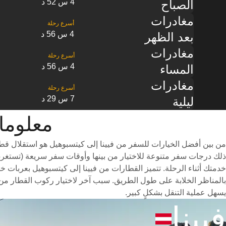
4 س 52 د
الصباح
مغادرات
4 س 56 د
بعد الظهر
مغادرات
4 س 56 د
المساء
مغادرات
7 س 29 د
ليلية
معلومات القطا
من بين أفضل الخيارات للسفر من فيينا إلى كيتسبوهيل هو استقلال قط
خدمتك أثناء الرحلة. تتميز القطارات من فيينا إلى كيتسبوهيل بعربات خف
بالمناظر الخلابة على طول الطريق. سبب آخر لاختيار ركوب القطار من 
يسهل عملية التنقل بشكلٍ كبير.
فيينا