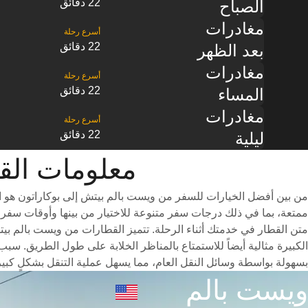
22 دقائق
الصباح
مغادرات
22 دقائق
بعد الظهر
مغادرات
22 دقائق
المساء
مغادرات
22 دقائق
ليلية
معلومات القطار من ‎ويست بالم 
من بين أفضل الخيارات للسفر من ويست بالم بيتش إلى بوكاراتون هو ا
متن القطار في خدمتك أثناء الرحلة. تتميز القطارات من ويست بالم بيت
الكبيرة مثالية أيضاً للاستمتاع بالمناظر الخلابة على طول الطريق. س
بسهولة بواسطة وسائل النقل العام، مما يسهل عملية التنقل بشكلٍ كبير
ويست بالم