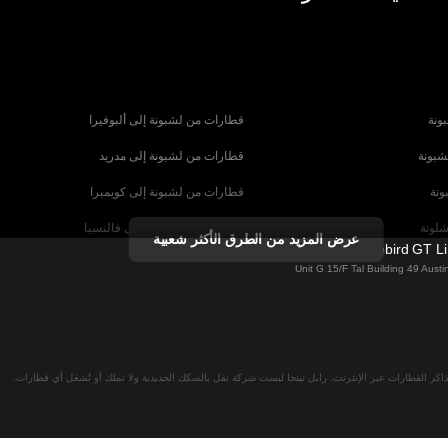
ونة
قطارات من لشبونة إلى ألبوفيرا
شبونة
قطارات من لشبونة إلى مدريد
ونة
قطارات من لشبونة إلى كويمبرا
شلونة
قطارات من برشلونة إلى فالنسيا
عرض المزيد من الطرق الأكثر شعبية
Firebird GT L
شبيلية
قطارات من برشلونة إلى باريس
Unit G 15/F Tal Building 49 Aus
رنسا
قطارات من روما إلى البندقية
ا
قطارات من روما إلى نابولي
لان
قطارات من فيينا إلى سالزبورغ
اكر القطارات عبر الإنترنت. رايل نينجا ليست شركة نقل بالسكك الحديدية ولا تملك أو تُشغل أي قطارات.
نا
قطارات من ميونخ إلى برلين
 ميونخ
قطارات من ميونخ إلى براغ