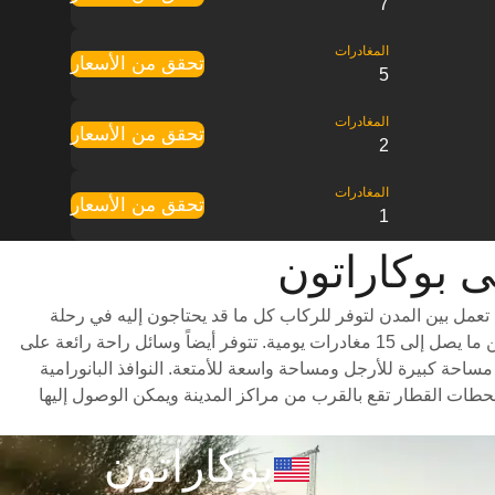
7
تحقق من الأسعار
5
تحقق من الأسعار
2
تحقق من الأسعار
1
عمل بين المدن لتوفر للركاب كل ما قد يحتاجون إليه في رحلة
ممتعة، بما في ذلك درجات سفر متنوعة للاختيار من بينها وأوقات سفر سريعة (تستغرق الرحلة حوالي 1 ساعات) وجدول مواعيد شامل يتضمن ما يصل إلى 15 مغادرات يومية. تتوفر أيضاً وسائل راحة رائعة على
احة كبيرة للأرجل ومساحة واسعة للأمتعة. النوافذ البانورامية
محطات القطار تقع بالقرب من مراكز المدينة ويمكن الوصول إليها
بوكاراتون