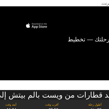
رنت.
 رحلتك — تخطيط
 قطارات من ويست بالم بيتش إلى