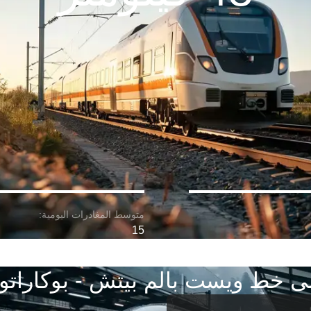
15
ى خط ويست بالم بيتش - بوكاراتو