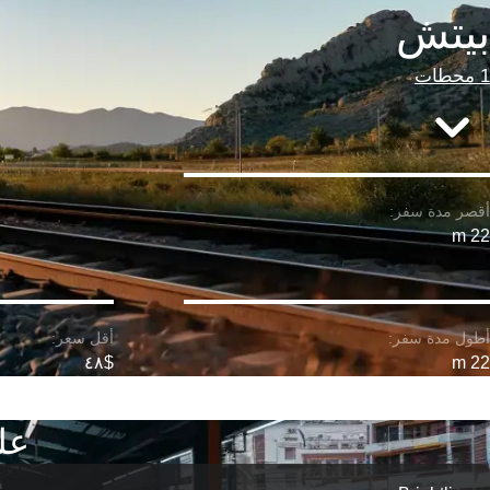
بيتش
1 محطات
22 m
$٤٨
22 m
عل