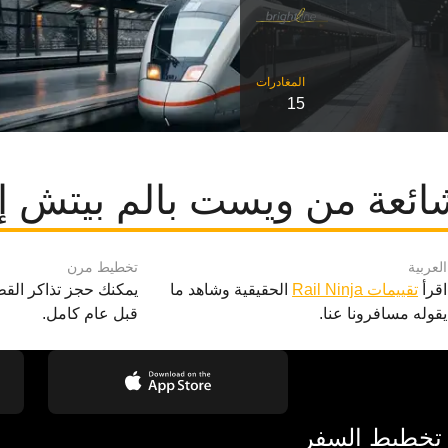
15
ائعة من ويست بالم بيتش إل
العربية
تخطيط مرن
اقرأ
تقييمات Rail Ninja
الحقيقية وشاهد ما
يمكنك حجز تذاكر القط
يقوله مسافرونا عنا.
قبل عام كامل.
 تخطيط السفر