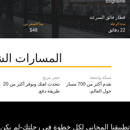
Brightline
قطار فائق السرعة
مدة الرحلة
22 دقائق
$48
المسارات الش
شبكة واسعة
حجز مريح
نقدم أكثر من 700 مسار
نتحدث لغتك ونوفر أكثر من 20
حول العالم.
طريقة دفع.
تطبيقنا المجاني لكل خطوة في رحلتك-لم يكن