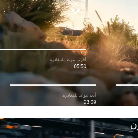
1 محطات
05:50
23:09
ن