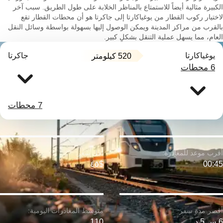
الكبيرة مثالية أيضاً للاستمتاع بالمناظر الخلابة على طول الطريق. سبب آخر
لاختيار ركوب القطار من يوغياكارتا إلى جاكرتا هو أن محطات القطار تقع
بالقرب من مراكز المدينة ويمكن الوصول إليها بسهولة بواسطة وسائل النقل
العام، مما يسهل عملية التنقل بشكلٍ كبير.
يوغياكارتا
جاكرتا
520 كيلومتر
6 محطات
7 محطات
$٤٥
00:45
6 س 5 د
110