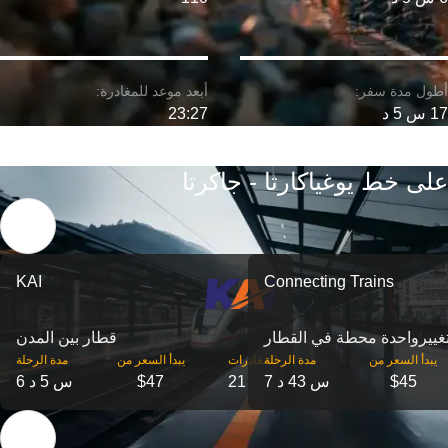
17 س 5 د
23:27
على خط يوغياكارتا - جاكرتا
KAI
Connecting Trains
غییرواحدة محطة في القطار
قطار بين المدن
‎يبدأ السعر من
مدة الرحلة
‎المغادرات
‎يبدأ السعر من
مدة الرحلة
$45
7 س 43 د
21
$47
6 س 5 د