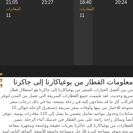
21:05
23:27
18:40
20:24
‎المغادرات
‎المغادرات
11
11
1
معلومات القطار من ‎يوغياكارتا إلى ‎جاكرتا
2
3
من بين أفضل الخيارات للسفر من يوغياكارتا إلى جاكرتا هو استقلال قطار
سريع وحديث. لقد صُممت جميع القطارات السريعة التي تعمل بين المدن لتوفر
للركاب كل ما قد يحتاجون إليه في رحلة ممتعة، بما في ذلك درجات سفر
متنوعة للاختيار من بينها وأوقات سفر سريعة (تستغرق الرحلة حوالي 10
ساعات) وجدول مواعيد شامل يتضمن ما يصل إلى 110 مغادرات يومية. تتوفر
أيضاً وسائل راحة رائعة على متن القطار في خدمتك أثناء الرحلة. تتميز
القطارات من يوغياكارتا إلى جاكرتا بعربات خفيفة وواسعة ومجهزة بمقاعد
مريحة وتوفر مساحة كبيرة للأرجل ومساحة واسعة للأمتعة. النوافذ البانورامية