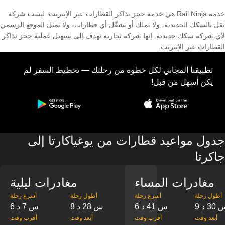
خدمة Rail Ninja هي خدمة حجز تذاكر القطارات عبر الإنترنت. ليست شركة
نقل بالسكك الحديدية، ولا تملك أو تشغّل أي قطارات، ولا تمثل الموقع الرسمي
لأي شركة سكك حديدية. إنها شركة تجارية تهدف إلى تسهيل عملية حجز تذاكر
القطارات عبر الإنترنت.
تطبيقنا المجاني لكل خطوة من رحلتك — تخطيط السفر لم
يكن أسهل من قبل!
جدول مواعيد قطارات من يوغياكارتا إلى
جاكرتا
مغادرات المساء
مغادرات ليلية
‎أطول رحلة
‎أسرع رحلة
‎أطول رحلة
‎أسرع رحلة
س 30 د
6 س 41 د
8 س 28 د
6 س 7 د
‎أبعد وقت
‎أقرب وقت
‎أبعد وقت
‎أقرب وقت