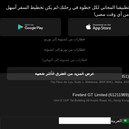
تطبيقنا المجاني لكل خطوة في رحلتك-لم يكن تخطيط السفر أسهل
من أي وقت مضى!
قطارات من لشبونة إلى بورتو
قطارات من بورتو إلى لشبونة
قطارات من لشبونة إلى ألبوفيرا
قطارات من ألبوفيرا إلى لشبونة
عرض المزيد من الطرق الأكثر شعبية
Firebird GT Limited (OC 1451)
قطارات من لشبونة إلى لاغوس
432, Triq Fleur de Lys, Suite 1, Birkirkara, BKR 9061, Malta
قطارات من لاغوس إلى لشبونة
Firebird GT Limited (61211989)
Unit G 15/F Tal Building 49 Austin Road, KL, Hong Kong
قطارات من لشبونة إلى مدريد
قطارات من مدريد إلى لشبونة
العربية
قطارات من لشبونة إلى فارو