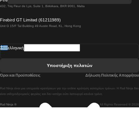
Firebird GT Limited (OC 1451)
 Βιέννη προς Σάλτσμπουργκ Τρένα
432, Triq Fleur de Lys, Suite 1, Birkirkara, BKR 9061, Malta
 Βουδαπέστη προς Μπρατισλάβα Τρένα
Firebird GT Limited (61211989)
Unit G 15/F Tal Building 49 Austin Road, KL, Hong Kong
 Βουδαπέστη προς Πράγα Tρένο
 Βουδαπέστη – Βιέννη Tρένο
ελληνική
 Γκουανγκτζού προς Σεούλ Τρένα
 Ελσίνκι προς Ροβανιέμι Τρένο
Υποστήριξη πελατών
 Κοΐμπρα προς Πόρτο Τρένα
Όροι και Προϋποθέσεις
Δήλωση Πολιτικής Απορρήτου
 Κοΐμπρα – Λισαβόνα Τρένο
Rail Ninja είναι μια υπηρεσία κρατήσεων για την online κράτηση εισιτηρίων τρένων. Η Rail Ninja δεν
 Λισαβόνα προς Λάγος Tρένο
είναι σιδηροδρομικός φορέας και δεν κατέχει ούτε λειτουργεί κανένα τρένο.
Rail Ninja ®
All Rights Reserved © 2026
 Λισαβόνα προς Μαδρίτη Τρένα
 Λισαβόνα – Αλμπουφέιρα Τρένο
 Λισαβόνα – Πόρτο Tρένο
 Λισαβόνα – Φάρο Τρένο