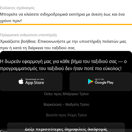
Ευέλικτος σχεδιασμός
Μπορείτε να κλείσετε σιδηροδρομικά εισιτήρια με άνεση έως και ένα
χρόνο πριν!
Πραγματική ανθρώπινη υποστήριξη
Χρειάζεστε βοήθεια; Επικοινωνήστε με την υποστήριξη πελατών μας
πριν ή κατά τη διάρκεια του ταξιδιού σας.
Η δωρεάν εφαρμογή μας για κάθε βήμα του ταξιδιού σας — ο
προγραμματισμός του ταξιδιού δεν ήταν ποτέ πιο εύκολος!
 Όσλο προς Μπέργκεν Tρένο
 Βαρκελώνη – Μαδρίτη Tρένο
 Βενετία προς Ρώμη Τρένο
 Βενετία προς Φλωρεντία Τρένο
Δείξε περισσότερες δημοφιλείς διαδρομές