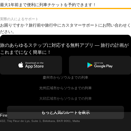
最大1年前まで便利に列車チケットを予約できます！
実際の人によるサポート
お困りですか？旅行前や旅行中にカスタマーサポートにお問い合わせく
ださい。
旅のあらゆるステップに対応する無料アプリ — 旅行の計画が
これまでになく簡単に！
慶州市からソウルまでの列車
光州広域市からソウルまでの列車
大邱広域市からソウルまでの列車
コークからダブリンまでの列車
もっと人気のルートを表示
Firebird GT Limited (OC 1451)
ダブリンからゴールウェイまでの列車
432, Triq Fleur de Lys, Suite 1, Birkirkara, BKR 9061, Malta
ロンドンからエディンバラまでの列車