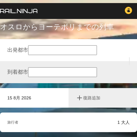
オスロからヨーテボリまでの列車
出発都市
到着都市
15 8月 2026
復路追加
1
大人
旅行者