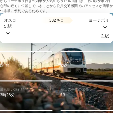
からヨーテボリ行きの列車が人気のもう1つの理由は、その駅が市内中
心部の近くに位置していることから公共交通機関でのアクセスが簡単か
つ非常に便利であるためです。
332キロ
オスロ
ヨーテボリ
5 駅
2 駅
最も早い出発：
列車切符の最低価格：
06:11
$52
最も短い旅行時間：
毎日の平均の出発：
3時26分
13