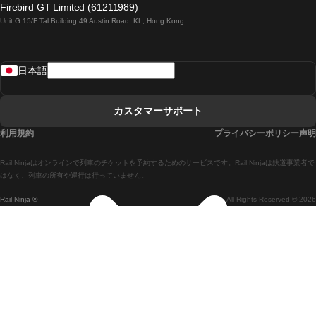
Firebird GT Limited (61211989)
Unit G 15/F Tal Building 49 Austin Road, KL, Hong Kong
ローマからナポリまでの列車
リスボンからラゴスまでの列車
日本語
リスボンからコインブラまでの列車
マドリードからマラガまでの列車
カスタマーサポート
マドリードからリスボンまでの列車
利用規約
プライバシーポリシー声明
マドリードからバルセロナまでの列車
Rail Ninjaはオンラインで列車のチケットを予約するためのサービスです。Rail Ninjaは鉄道事業者で
マドリードからセビリアまでの列車
はなく、列車の所有や運行は行っていません。
Rail Ninja ®
All Rights Reserved © 2026
マドリードからアリカンテまでの列車
マラガからマドリードまでの列車
バルセロナからマドリードまでの列車
バルセロナからセビリアまでの列車
バルセロナからマラガまでの列車