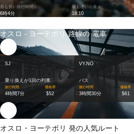
最も長い旅行時間：
最も遅い出発：
6時4分
18:10
オスロ - ヨーテボリ 路線の 電車
SJ
VY.NO
乗り換えが1回の列車
バス
旅行時間
価格帯
出発
旅行時間
価格帯
4時間7分
$52
2
3時間30分
$61
オスロ・ヨーテボリ 発の人気ルート