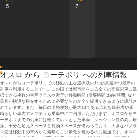
5
7
1
オスロ から ヨーテボリ への列車情報
2
オスロからヨーテボリまでの移動の主な選択肢の1つは高速かつ最新の
列車を利用することです。この国では都市間を走る全ての高速列車に選
択できる複数の車両クラスや素早い移動時間 (所要時間は約4時間) など
乗客が快適な旅をするために必要なものが全て提供できるように設計さ
れています。また、毎日の出発便数が最大13である広範な時刻表や素
晴らしい車内アメニティも乗車中にご利用いただけます。オスロからヨ
ーテボリまでの列車には軽くて広々とした車両、クッション性の高い座
席、十分な足元スペースと荷物スペースが備わっており、大きなパノラ
マ窓は移動中の車内から素晴らしい景色を眺めるのに最適です。オスロ