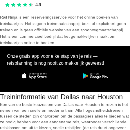
Rail Ninja is een reserveringsservice voor het online boeken van
treinkaartjes. Het is geen treinmaatschappij, bezit of exploiteert geen
treinen en is geen officiële website van een spoorwegmaatschappij.
Het is een commercieel bedrijf dat het gemakkelijker maakt om
treinkaartjes online te boeken.
Onze gratis app voor elke stap van je reis —
reisplanning is nog nooit zo makkelijk geweest!
Treininformatie van Dallas naar Houston
Een van de beste keuzes om van Dallas naar Houston te reizen is het
nemen van een snelle en moderne trein. Alle hogesnelheidstreinen
tussen de steden zijn ontworpen om de passagiers alles te bieden wat
ze nodig hebben voor een aangename reis, waaronder verschillende
reisklassen om uit te kiezen, snelle reistijden (de reis duurt ongeveer