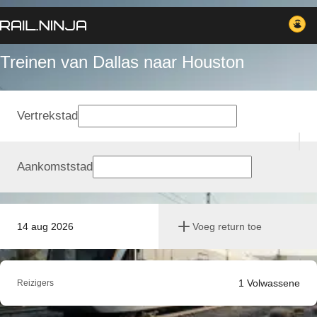
Treinen van Dallas naar Houston
Vertrekstad
Aankomststad
14 aug 2026
Voeg return toe
1
Volwassene
Reizigers