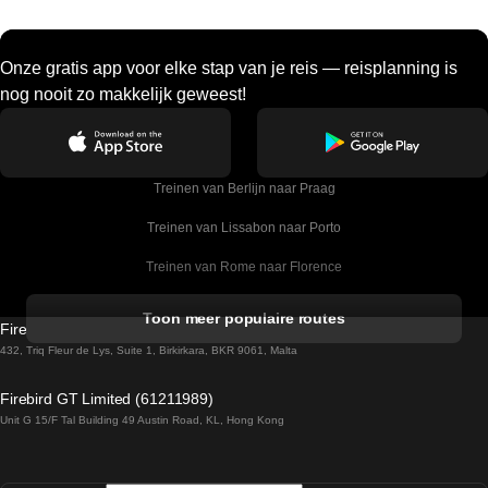
Onze gratis app voor elke stap van je reis — reisplanning is
nog nooit zo makkelijk geweest!
Treinen van Berlijn naar Praag
Treinen van Lissabon naar Porto
Treinen van Rome naar Florence
Treinen van Rome naar Venetie
Toon meer populaire routes
Firebird GT Limited (OC 1451)
Treinen van Sevilla naar Barcelona
432, Triq Fleur de Lys, Suite 1, Birkirkara, BKR 9061, Malta
Treinen van Dublin naar Belfast
Firebird GT Limited (61211989)
Unit G 15/F Tal Building 49 Austin Road, KL, Hong Kong
Treinen van Praag naar Wenen
Treinen van Sevilla naar Madrid