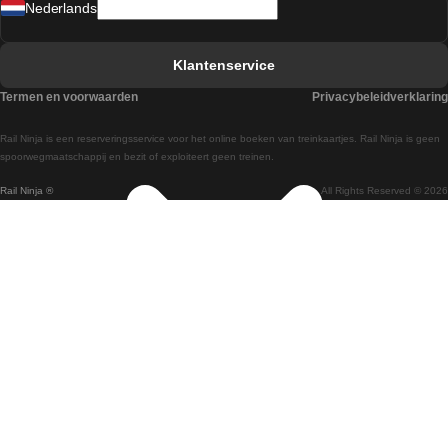
Nederlands
Treinen van Barcelona naar Sevilla
Treinen van Faro naar Lissabon
Klantenservice
Treinen van Faro naar Porto
Termen en voorwaarden
Privacybeleidverklaring
Treinen van Praag naar Berlijn
Rail Ninja is een reserveringsservice voor het online boeken van treinkaartjes. Rail Ninja is geen
Treinen van Wenen naar Salzburg
spoorwegmaatschappij en bezit of exploiteert geen treinen.
Rail Ninja ®
All Rights Reserved © 2026
Treinen van Wenen naar Praag
Treinen van Wenen naar Boedapest
Treinen van Venetie naar Rome
Treinen van Venetie naar Florence
Treinen van Valencia naar Madrid
Treinen van Valencia naar Barcelona
Treinen van Ulsan naar Seoel
Treinen van Sydney naar Canberra