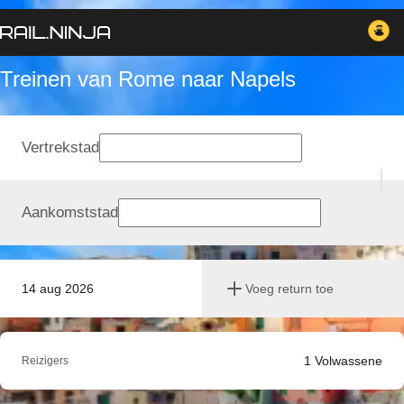
Treinen van Rome naar Napels
Vertrekstad
Aankomststad
14 aug 2026
Voeg return toe
1
Volwassene
Reizigers