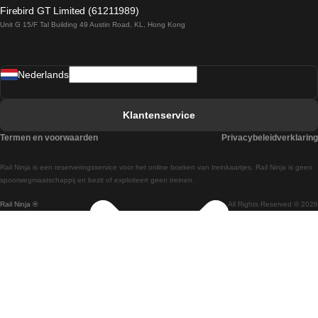
Treinen van Dublin naar Belfast
Firebird GT Limited (61211989)
Unit G 15/F Tal Building 49 Austin Road, KL, Hong Kong
Treinen van Praag naar Wenen
Treinen van Sevilla naar Madrid
Nederlands
Treinen van Barcelona naar Sevilla
Treinen van Faro naar Lissabon
Klantenservice
Treinen van Faro naar Porto
Termen en voorwaarden
Privacybeleidverklaring
Treinen van Praag naar Berlijn
Rail Ninja is een reserveringsservice voor het online boeken van treinkaartjes. Rail Ninja is geen
Treinen van Wenen naar Salzburg
spoorwegmaatschappij en bezit of exploiteert geen treinen.
Rail Ninja ®
All Rights Reserved © 2026
Treinen van Wenen naar Praag
Treinen van Wenen naar Boedapest
Treinen van Venetie naar Rome
Treinen van Venetie naar Florence
Treinen van Valencia naar Madrid