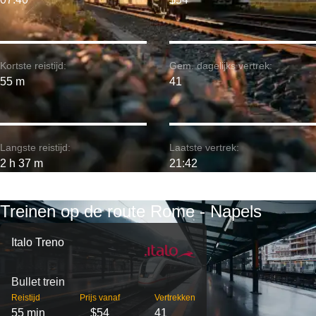
Kortste reistijd:
Gem. dagelijks vertrek:
55 m
41
Langste reistijd:
Laatste vertrek:
2 h 37 m
21:42
Treinen op de route Rome - Napels
Italo Treno
Bullet trein
Reistijd
Prijs vanaf
Vertrekken
55 min
$54
41