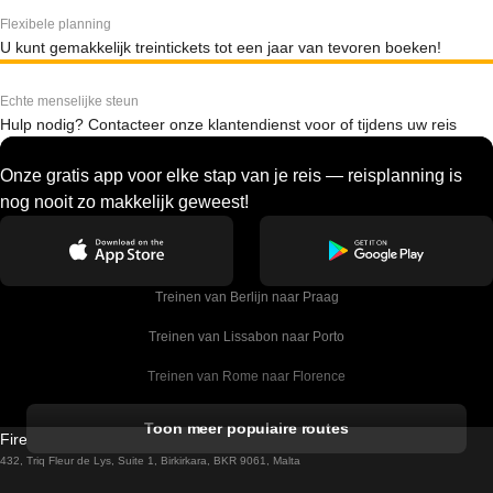
Flexibele planning
U kunt gemakkelijk treintickets tot een jaar van tevoren boeken!
Echte menselijke steun
Hulp nodig? Contacteer onze klantendienst voor of tijdens uw reis
Onze gratis app voor elke stap van je reis — reisplanning is
nog nooit zo makkelijk geweest!
Treinen van Berlijn naar Praag
Treinen van Lissabon naar Porto
Treinen van Rome naar Florence
Treinen van Rome naar Venetie
Toon meer populaire routes
Firebird GT Limited (OC 1451)
Treinen van Sevilla naar Barcelona
432, Triq Fleur de Lys, Suite 1, Birkirkara, BKR 9061, Malta