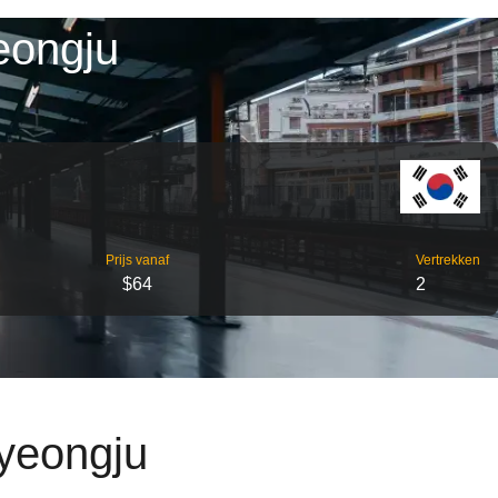
eongju
Prijs vanaf
Vertrekken
$64
2
Gyeongju