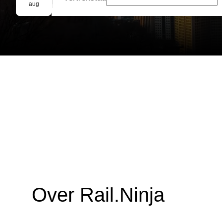
Groepsreservering
aug
Over Rail.Ninja