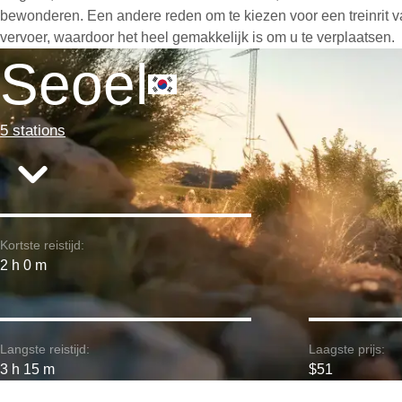
bewonderen. Een andere reden om te kiezen voor een treinrit va
vervoer, waardoor het heel gemakkelijk is om u te verplaatsen.
Seoel
5 stations
Kortste reistijd:
2 h 0 m
Langste reistijd:
Laagste prijs:
3 h 15 m
$51