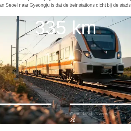
n Seoel naar Gyeongju is dat de treinstations dicht bij de stad
335 km
Gem. dagelijks vertrek:
26