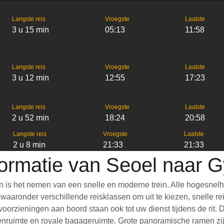
Langste reis
Vroegste
Laatste
3 u 15 min
05:13
11:58
Langste reis
Vroegste
Laatste
3 u 12 min
12:55
17:23
Langste reis
Vroegste
Laatste
2 u 52 min
18:24
20:58
Langste reis
Vroegste
Laatste
2 u 8 min
21:33
21:33
formatie van Seoel naar 
 is het nemen van een snelle en moderne trein. Alle hogesnelh
aronder verschillende reisklassen om uit te kiezen, snelle reis
e voorzieningen aan boord staan ook tot uw dienst tijdens de rit
nruimte en royale bagageruimte. Grote panoramische ramen zijn