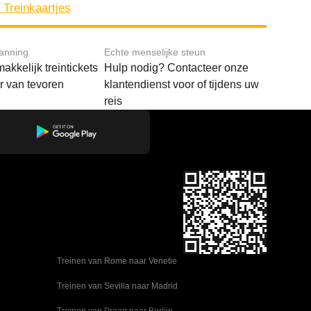
Treinkaartjes
lanning
Echte menselijke steun
akkelijk treintickets
Hulp nodig? Contacteer onze
ar van tevoren
klantendienst voor of tijdens uw
reis
Treinen van Rome naar Venetie
Treinen van Sevilla naar Madrid