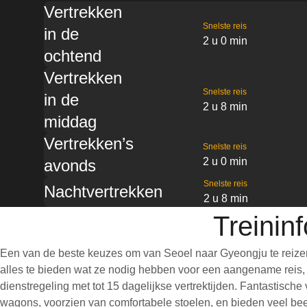
Vertrekken
Snelste reis
in de
2 u 0 min
ochtend
Vertrekken
Snelste reis
in de
2 u 8 min
middag
Vertrekken’s
Snelste reis
2 u 0 min
avonds
Snelste reis
Nachtvertrekken
2 u 8 min
Treinin
Een van de beste keuzes om van Seoel naar Gyeongju te reizen
alles te bieden wat ze nodig hebben voor een aangename reis, wa
dienstregeling met tot 15 dagelijkse vertrektijden. Fantastisch
wagons, voorzien van comfortabele stoelen, en bieden veel bee