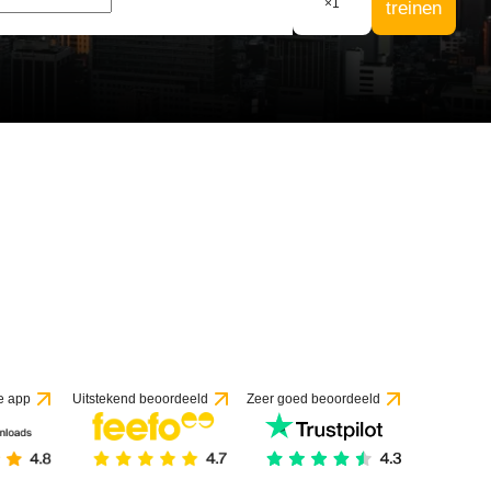
×
1
treinen
4 beoordelingen
e app
Uitstekend beoordeeld
Zeer goed beoordeeld