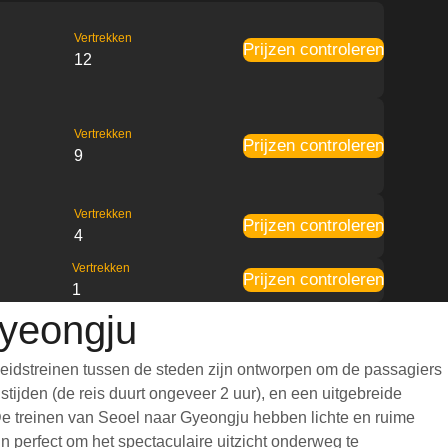
Vertrekken
Prijzen controleren
12
Vertrekken
Prijzen controleren
9
Vertrekken
Prijzen controleren
4
Vertrekken
Prijzen controleren
1
Gyeongju
eidstreinen tussen de steden zijn ontworpen om de passagiers
tijden (de reis duurt ongeveer 2 uur), en een uitgebreide
. De treinen van Seoel naar Gyeongju hebben lichte en ruime
 perfect om het spectaculaire uitzicht onderweg te