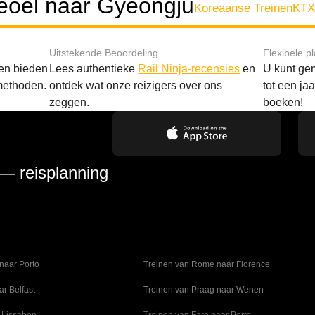
eoel naar Gyeongju
Koreaanse Treinen
KTX 
Uitstekende Beoordeling
Flexibele p
 en bieden
Lees authentieke
Rail Ninja-recensies
en
U kunt gem
methoden.
ontdek wat onze reizigers over ons
tot een ja
zeggen.
boeken!
 — reisplanning
naar Porto
Treinen van Rome naar Florence
ar Belfast
Treinen van Praag naar Wenen