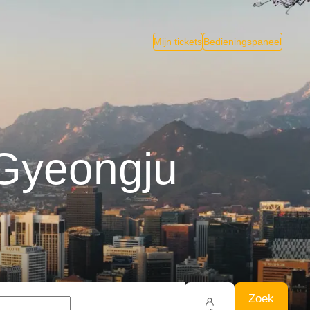
Mijn tickets
Bedieningspaneel
 Gyeongju
Zoek