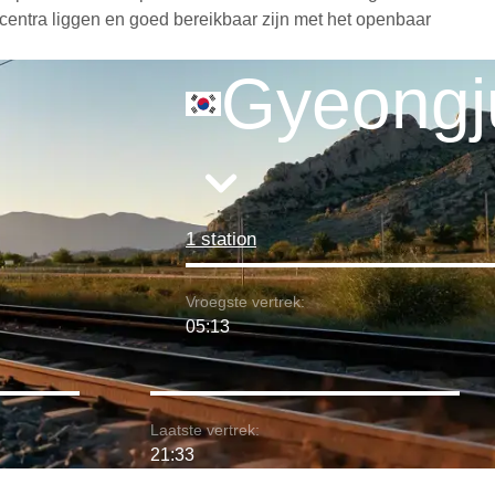
scentra liggen en goed bereikbaar zijn met het openbaar
Gyeongj
1 station
Vroegste vertrek:
05:13
Laatste vertrek:
21:33