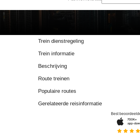
9.2 / 10 op basis van 2
Trein dienstregeling
Trein informatie
Beschrijving
Route treinen
Populaire routes
Gerelateerde reisinformatie
Best beoordeeld