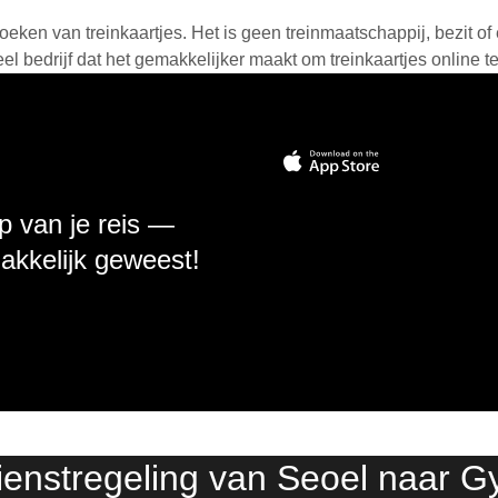
oeken van treinkaartjes. Het is geen treinmaatschappij, bezit of 
 bedrijf dat het gemakkelijker maakt om treinkaartjes online t
p van je reis —
makkelijk geweest!
dienstregeling van Seoel naar G