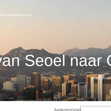
en & Afrika
Over ons
van Seoel naar
Aankomststad