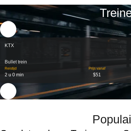
Trein
KTX
Bullet trein
Reistijd
Prijs vanaf
2 u 0 min
$51
Populai