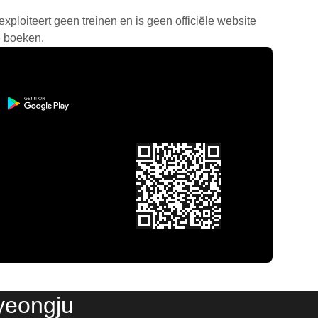
exploiteert geen treinen en is geen officiële website
e boeken.
yeongju