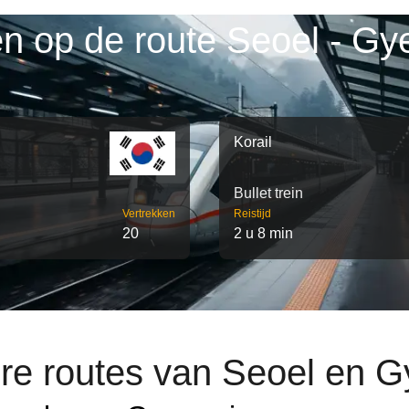
en op de route Seoel - Gy
Korail
Bullet trein
Vertrekken
Reistijd
20
2 u 8 min
re routes van Seoel en 