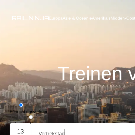
Europa
Azië & Oceanië
Amerika’s
Midden-Oost
Treinen 
Eénrichtingsverkeer
Retourvlucht
13
Vertrekstad