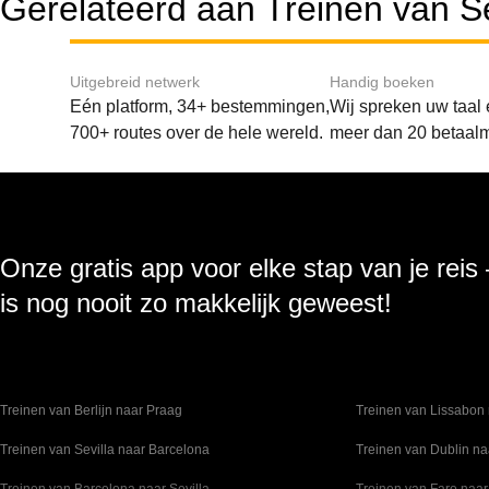
Gerelateerd aan Treinen van S
Uitgebreid netwerk
Handig boeken
Eén platform, 34+ bestemmingen,
Wij spreken uw taal
700+ routes over de hele wereld.
meer dan 20 betaal
Onze gratis app voor elke stap van je reis
is nog nooit zo makkelijk geweest!
Treinen van Berlijn naar Praag
Treinen van Lissabon 
Treinen van Sevilla naar Barcelona
Treinen van Dublin na