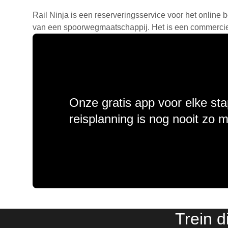
Rail Ninja is een reserveringsservice voor het online b
van een spoorwegmaatschappij. Het is een commercieel
Onze gratis app voor elke sta
reisplanning is nog nooit zo 
Trein 