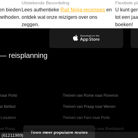
Uitstekende Beoordeling
Flexibele p
 en bieden
Lees authentieke
Rail Ninja-recensies
en
U kunt gem
methoden.
ontdek wat onze reizigers over ons
tot een ja
zeggen.
boeken!
 — reisplanning
naar Porto
Treinen van Rome naar Florence
ar Belfast
Treinen van Praag naar Wenen
 Lissabon
Treinen van Faro naar Porto
aar Praag
Treinen van Wenen naar Boedapest
Toon meer populaire routes
d (61211989)