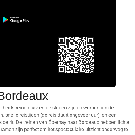
 Bordeaux
elheidstreinen tussen de steden zijn ontworpen om de
 snelle reistijden (de reis duurt ongeveer uur), en een
ns de rit. De treinen van Épernay naar Bordeaux hebben lichte
amen zijn perfect om het spectaculaire uitzicht onderweg te