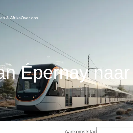
en & Afrika
Over ons
van Épernay naar
Aankomststad