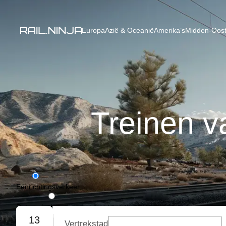
Europa
Azië & Oceanië
Amerika’s
Midden-Oost
Treinen 
Eénrichtingsverkeer
Retourvlucht
13
Vertrekstad