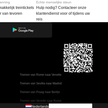
lanning
Echte menselijke steun
akkelijk treintickets
Hulp nodig? Contacteer onze
ar van tevoren
klantendienst voor of tijdens uw
reis
Treinen van Rome naar Venetie
Treinen van Sevilla naar Madrid
Treinen van Praag naar Berlijn
Treinen van Venetie naar Rome
Nederlands