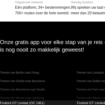
Uitgebreid netwerk
Handig boeken
Eén platform, 34+ bestemmingen,
Wij spreken uw taal
700+ routes over de hele wereld.
meer dan 20 betaal
Onze gratis app voor elke stap van je reis
is nog nooit zo makkelijk geweest!
Treinen van Berlijn naar Praag
Treinen van Lissabon 
Treinen van Sevilla naar Barcelona
Treinen van Dublin na
Treinen van Barcelona naar Sevilla
Treinen van Faro naar
Treinen van Wenen naar Salzburg
Treinen van Wenen n
Firebird GT Limited (OC 1451)
Firebird GT Limite