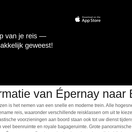
p van je reis —
makkelijk geweest!
ormatie van Épernay naar
en is het nemen van een snelle en moderne trein. Alle hogesn
ame reis, waaronder verschillende reisklassen om uit te kiezen,
ntastische voorzieningen aan boord staan ook tot uw dienst tijde
 veel beenruimte en royale bagageruimte. Grote panoramische r