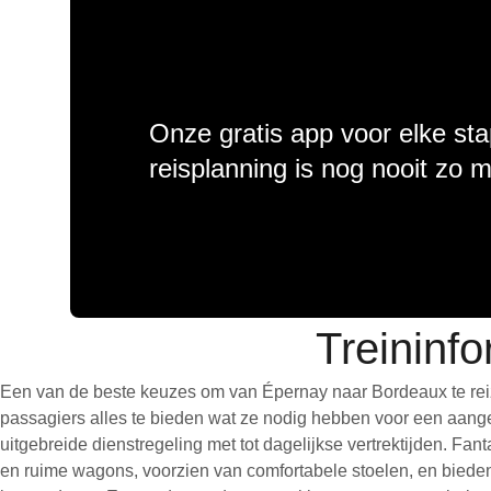
Onze gratis app voor elke sta
reisplanning is nog nooit zo 
Treininf
Een van de beste keuzes om van Épernay naar Bordeaux te reiz
passagiers alles te bieden wat ze nodig hebben voor een aangen
uitgebreide dienstregeling met tot dagelijkse vertrektijden. Fa
en ruime wagons, voorzien van comfortabele stoelen, en bieden