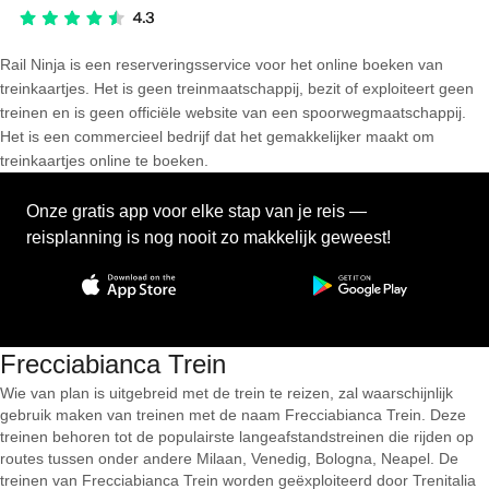
Rail Ninja is een reserveringsservice voor het online boeken van
treinkaartjes. Het is geen treinmaatschappij, bezit of exploiteert geen
treinen en is geen officiële website van een spoorwegmaatschappij.
Het is een commercieel bedrijf dat het gemakkelijker maakt om
treinkaartjes online te boeken.
Onze gratis app voor elke stap van je reis —
reisplanning is nog nooit zo makkelijk geweest!
Frecciabianca Trein
Wie van plan is uitgebreid met de trein te reizen, zal waarschijnlijk
gebruik maken van treinen met de naam Frecciabianca Trein. Deze
treinen behoren tot de populairste langeafstandstreinen die rijden op
routes tussen onder andere Milaan, Venedig, Bologna, Neapel. De
treinen van Frecciabianca Trein worden geëxploiteerd door Trenitalia