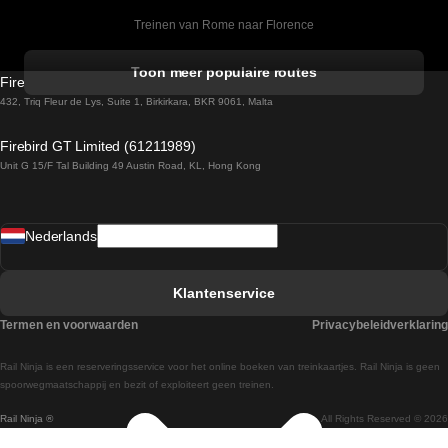
Treinen van Rome naar Florence
Treinen van Rome naar Venetie
Toon meer populaire routes
Firebird GT Limited (OC 1451)
Treinen van Sevilla naar Barcelona
432, Triq Fleur de Lys, Suite 1, Birkirkara, BKR 9061, Malta
Treinen van Dublin naar Belfast
Firebird GT Limited (61211989)
Unit G 15/F Tal Building 49 Austin Road, KL, Hong Kong
Treinen van Praag naar Wenen
Treinen van Sevilla naar Madrid
Nederlands
Treinen van Barcelona naar Sevilla
Treinen van Faro naar Lissabon
Klantenservice
Treinen van Faro naar Porto
Termen en voorwaarden
Privacybeleidverklaring
Treinen van Praag naar Berlijn
Rail Ninja is een reserveringsservice voor het online boeken van treinkaartjes. Rail Ninja is geen
Treinen van Wenen naar Salzburg
spoorwegmaatschappij en bezit of exploiteert geen treinen.
Rail Ninja ®
All Rights Reserved © 2026
Treinen van Wenen naar Praag