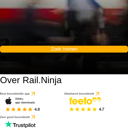
Zoek treinen
Over Rail.Ninja
Best beoordeelde app
Uitstekend beoordeeld
Zeer goed beoordeeld