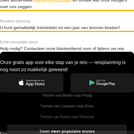
Lees authentieke
Rail Ninja-recensies
en ontdek wat onze reizigers
over ons zeggen.
Flexibele planning
U kunt gemakkelijk treintickets tot een jaar van tevoren boeken!
Echte menselijke steun
Hulp nodig? Contacteer onze klantendienst voor of tijdens uw reis
Onze gratis app voor elke stap van je reis — reisplanning is
nog nooit zo makkelijk geweest!
Treinen van Berlijn naar Praag
Treinen van Lissabon naar Porto
Treinen van Rome naar Florence
Treinen van Rome naar Venetie
Toon meer populaire routes