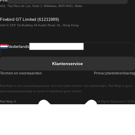
Firebird GT Limited (OC 1451)
Treinen van Sevilla naar Barcelona
432, Triq Fleur de Lys, Suite 1, Birkirkara, BKR 9061, Malta
Treinen van Dublin naar Belfast
Firebird GT Limited (61211989)
Unit G 15/F Tal Building 49 Austin Road, KL, Hong Kong
Treinen van Praag naar Wenen
Treinen van Sevilla naar Madrid
Nederlands
Treinen van Barcelona naar Sevilla
Treinen van Faro naar Lissabon
Klantenservice
Treinen van Faro naar Porto
Termen en voorwaarden
Privacybeleidverklaring
Treinen van Praag naar Berlijn
Rail Ninja is een reserveringsservice voor het online boeken van treinkaartjes. Rail Ninja is geen
Treinen van Wenen naar Salzburg
spoorwegmaatschappij en bezit of exploiteert geen treinen.
Rail Ninja ®
All Rights Reserved © 2026
Treinen van Wenen naar Praag
Treinen van Wenen naar Boedapest
Treinen van Venetie naar Rome
Treinen van Venetie naar Florence