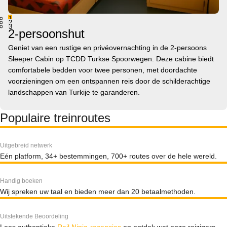
1
2
3
2-persoonshut
Geniet van een rustige en privéovernachting in de 2-persoons
Sleeper Cabin op TCDD Turkse Spoorwegen. Deze cabine biedt
comfortabele bedden voor twee personen, met doordachte
voorzieningen om een ontspannen reis door de schilderachtige
landschappen van Turkije te garanderen.
Populaire treinroutes
Uitgebreid netwerk
Eén platform, 34+ bestemmingen, 700+ routes over de hele wereld.
Handig boeken
Wij spreken uw taal en bieden meer dan 20 betaalmethoden.
Uitstekende Beoordeling