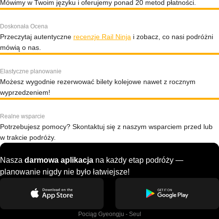
Mówimy w Twoim języku i oferujemy ponad 20 metod płatności.
Doskonała Ocena
Przeczytaj autentyczne
recenzje Rail Ninja
i zobacz, co nasi podróżni
mówią o nas.
Elastyczne planowanie
Możesz wygodnie rezerwować bilety kolejowe nawet z rocznym
wyprzedzeniem!
Realne wsparcie
Potrzebujesz pomocy? Skontaktuj się z naszym wsparciem przed lub
w trakcie podróży.
Nasza
darmowa aplikacja
na każdy etap podróży —
planowanie nigdy nie było łatwiejsze!
Pociąg Gyeongju - Seul