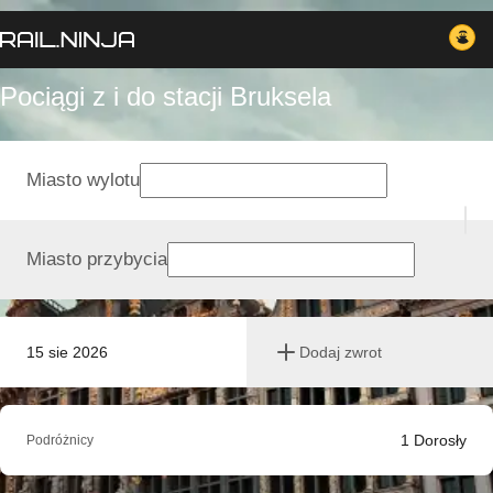
Pociągi z i do stacji Bruksela
Miasto wylotu
Miasto przybycia
15 sie 2026
Dodaj zwrot
1
Dorosły
Podróżnicy