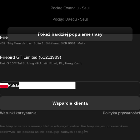
Pociąg Gwangju - Seul
Pociąg Daegu - Seul
Pociąg Kork - Dublin
Pokaż bardziej popularne trasy
Firebird GT Limited (OC 1451)
Pociąg Dublin - Galway
432, Triq Fleur de Lys, Suite 1, Birkirkara, BKR 9061, Malta
Pociąg Londyn - Edinburgh
Firebird GT Limited (61211989)
Unit G 15/F Tal Building 49 Austin Road, KL, Hong Kong
Pociąg Rzym - Neapol
Pociąg Rovaniemi - Helsinki
Polski
Pociąg Lizbona - Lagos
Pociąg Lizbona - Porto
Wsparcie klienta
Pociąg Lizbona - Coimbra
Warunki korzystania
Polityka prywatności
Pociąg Madryt - Malaga
Rail Ninja to serwis rezerwacji biletów kolejowych online. Rail Ninja nie jest przewoźnikiem
Pociąg Madryt - Lizbona
kolejowym i nie posiada ani nie obsługuje żadnych pociągów.