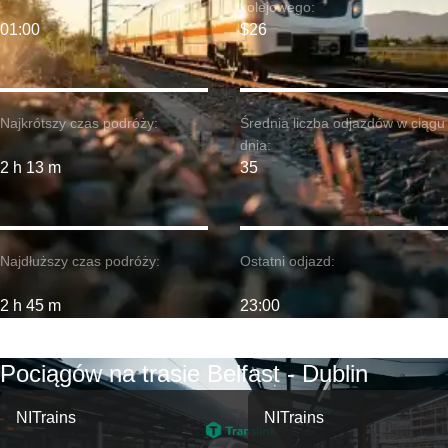
kolejowego:
01:00
$26
Najkrótszy czas podróży:
Średnia liczba odjazdów w ciągu
dnia:
2 h 13 m
35
Najdłuższy czas podróży:
Ostatni odjazd:
2 h 45 m
23:00
Pociągów na trasie Belfast - Dublin
NITrains
NITrains