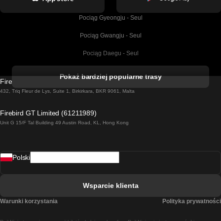
Pociąg Gyeongju - Seul
Pociąg Gwangju - Seul
Pociąg Daegu - Seul
Pociąg Kork - Dublin
Pokaż bardziej popularne trasy
Firebird GT Limited (OC 1451)
Pociąg Dublin - Galway
432, Triq Fleur de Lys, Suite 1, Birkirkara, BKR 9061, Malta
Pociąg Londyn - Edinburgh
Firebird GT Limited (61211989)
Unit G 15/F Tal Building 49 Austin Road, KL, Hong Kong
Pociąg Rzym - Neapol
Pociąg Rovaniemi - Helsinki
Polski
Pociąg Lizbona - Lagos
Pociąg Lizbona - Porto
Wsparcie klienta
Pociąg Lizbona - Coimbra
Warunki korzystania
Polityka prywatności
Pociąg Madryt - Malaga