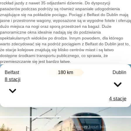
rozkład jazdy z nawet 35 odjazdami dziennie. Do dyspozycji
pasażerów podczas podróży są również wspaniałe udogodnienia
znajdujące się na pokładzie pociągu. Pociągi z Belfast do Dublin mają
jasne i przestronne wagony, wyposażone są w wygodne fotele i oferują
dużo miejsca na nogi oraz sporą przestrzeń na bagaż. Duże
panoramiczne okna idealnie nadają się do podziwiania
spektakularnych widoków po drodze. Innym powodem, dla którego
warto zdecydować się na podróż pociągiem z Belfast do Dublin jest to,
że stacje kolejowe znajdują się blisko centrów miast i są łatwo
dostępne środkami transportu publicznego, co sprawia, że
przemieszczanie się jest bardzo łatwe.
Belfast
180 km
Dublin
8 stacji
4 stacje
Najwcześniejszy wyjazd:
Najniższy koszt biletu