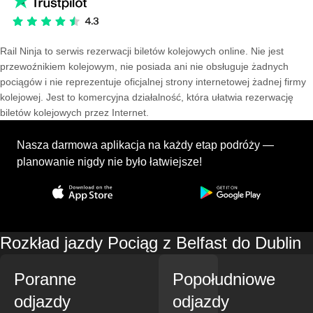
Rail Ninja to serwis rezerwacji biletów kolejowych online. Nie jest
przewoźnikiem kolejowym, nie posiada ani nie obsługuje żadnych
pociągów i nie reprezentuje oficjalnej strony internetowej żadnej firmy
kolejowej. Jest to komercyjna działalność, która ułatwia rezerwację
biletów kolejowych przez Internet.
Nasza darmowa aplikacja na każdy etap podróży —
planowanie nigdy nie było łatwiejsze!
Rozkład jazdy Pociąg z Belfast do Dublin
Poranne
Popołudniowe
odjazdy
odjazdy