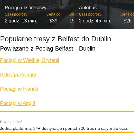
Pociąg ekspresowy
Autobus
Czas podróży
Cena od
Odjazdy
Czas podróży
Cena o
2 godz. 13 min.
$39
15
2 godz. 45 min.
$26
Popularne trasy z Belfast do Dublin
Powiązane z Pociąg Belfast - Dublin
Pociągi w Wielkiej Brytanii
Szkocja Pociągi
Pociągi w Irlandii
Pociągi w Anglii
Rozległa sieć
Jedna platforma, 34+ destynacje i ponad 700 tras na całym świecie.