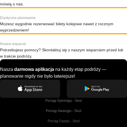
mówią o nas.
Elastyczne planowanie
Możesz wygodnie rezerwować bilety kolejowe nawet z rocznym
wyprzedzeniem!
Realne wsparcie
Potrzebujesz pomocy? Skontaktuj się z naszym wsparciem przed lub
w trakcie podróży.
Nasza
darmowa aplikacja
na każdy etap podróży —
planowanie nigdy nie było łatwiejsze!
Pociąg Gyeongju - Seul
Pociąg Gwangju - Seul
Pociąg Daegu - Seul