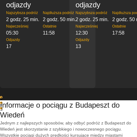
odjazdy
odjazdy
Najszybsza podróż
Najdłuższa podróż
Najszybsza podróż
Najdłuższa po
2 godz. 25 min.
2 godz. 50 min.
2 godz. 25 min.
2 godz. 50 
Najwcześniej
Ostatnie
Najwcześniej
Ostatnie
05:30
11:58
12:30
17:58
Odjazdy
Odjazdy
17
13
1
Informacje o pociągu z Budapeszt do
2
3
Wiedeń
Jednym z najlepszych sposobów, aby odbyć podróż z Budapeszt do
Wiedeń jest skorzystanie z szybkiego i nowoczesnego pociągu.
Wszystkie pociągi dużych prędkości kursujące między miastami