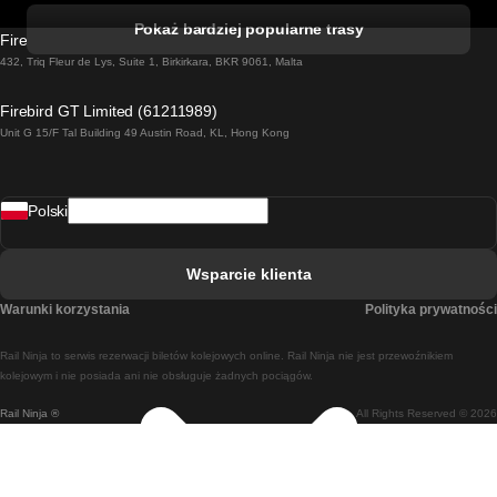
Pociąg Kork - Dublin
Pokaż bardziej popularne trasy
Firebird GT Limited (OC 1451)
Pociąg Dublin - Galway
432, Triq Fleur de Lys, Suite 1, Birkirkara, BKR 9061, Malta
Pociąg Londyn - Edinburgh
Firebird GT Limited (61211989)
Unit G 15/F Tal Building 49 Austin Road, KL, Hong Kong
Pociąg Rzym - Neapol
Pociąg Rovaniemi - Helsinki
Polski
Pociąg Lizbona - Lagos
Pociąg Lizbona - Porto
Wsparcie klienta
Pociąg Lizbona - Coimbra
Warunki korzystania
Polityka prywatności
Pociąg Madryt - Malaga
Rail Ninja to serwis rezerwacji biletów kolejowych online. Rail Ninja nie jest przewoźnikiem
Pociąg Madryt - Lizbona
kolejowym i nie posiada ani nie obsługuje żadnych pociągów.
Rail Ninja ®
All Rights Reserved © 2026
Pociąg Madryt - Barcelona
Pociąg Madryt - Alicante
Pociąg Madryt - Sewilla