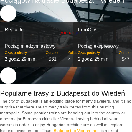
Pociągów na trasie Budapeszt - Wiedeń
Regio Jet
EuroCity
Pociąg międzymiastowy
Pociąg ekspresowy
Czas podróży
Cena od
Odjazdy
Czas podróży
Cena o
2 godz. 29 min.
$31
4
2 godz. 25 min.
$47
Popularne trasy z Budapeszt do Wiedeń
The city of Budapest is an exciting place for many travelers, and it's no
surprise that there are so many train routes from this bustling
metropolis. Some popular trains are heading out into the country or
other major European cities like Vienna- leaving behind all your
worries in order to enjoy Hungarian architecture as well as explore
historic towns on foot! Thus,
Budapest to Vienna train
is a great