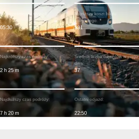
Najwcześniejszy wyjazd:
Najniższy koszt biletu
kolejowego:
05:30
$31
Najkrótszy czas podróży:
Średnia liczba odjazdów w ciągu
dnia:
2 h 25 m
37
Najdłuższy czas podróży:
Ostatni odjazd:
7 h 20 m
22:50