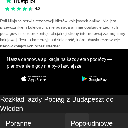
Rail Ninja to serwis rezerwacji biletów kolejowych online. Nie jest
przewoźnikiem kolejowym, nie posiada ani nie obsługuje żadnych
pociągów i nie reprezentuje oficjalnej strony internetowej żadnej firmy
kolejowej. Jest to komercyjna działalność, która ułatwia rezerwację
biletów kolejowych przez Internet.
Nasza darmowa aplikacja na każdy etap podróży —
planowanie nigdy nie było łatwiejsze!
Rozkład jazdy Pociąg z Budapeszt do
Wiedeń
Poranne
Popołudniowe