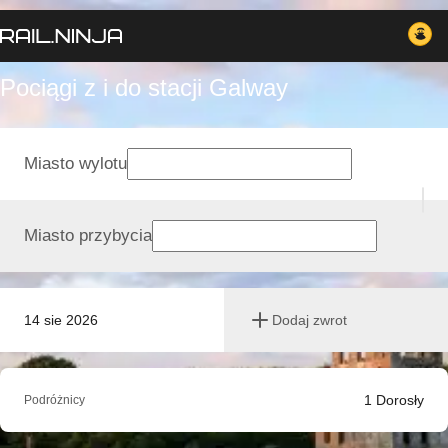
Pociągi z i do stacji Galway
Miasto wylotu
Miasto przybycia
14 sie 2026
Dodaj zwrot
1
Dorosły
Podróżnicy