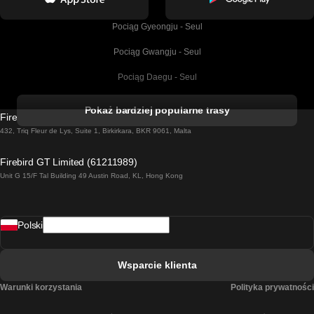
Pociąg Gyeongju - Seul
Pociąg Gwangju - Seul
Pociąg Daegu - Seul
Pociąg Kork - Dublin
Pokaż bardziej popularne trasy
Firebird GT Limited (OC 1451)
Pociąg Dublin - Galway
432, Triq Fleur de Lys, Suite 1, Birkirkara, BKR 9061, Malta
Pociąg Londyn - Edinburgh
Firebird GT Limited (61211989)
Unit G 15/F Tal Building 49 Austin Road, KL, Hong Kong
Pociąg Rzym - Neapol
Pociąg Rovaniemi - Helsinki
Polski
Pociąg Lizbona - Lagos
Pociąg Lizbona - Porto
Wsparcie klienta
Pociąg Lizbona - Coimbra
Warunki korzystania
Polityka prywatności
Pociąg Madryt - Malaga