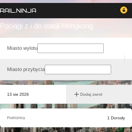
Pociągi z i do stacji Hongkong
Miasto wylotu
Miasto przybycia
13 sie 2026
Dodaj zwrot
1
Dorosły
Podróżnicy