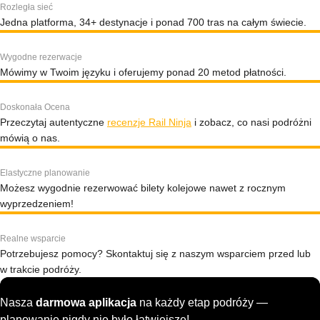
Rozległa sieć
Jedna platforma, 34+ destynacje i ponad 700 tras na całym świecie.
Wygodne rezerwacje
Mówimy w Twoim języku i oferujemy ponad 20 metod płatności.
Doskonała Ocena
Przeczytaj autentyczne
recenzje Rail Ninja
i zobacz, co nasi podróżni
mówią o nas.
Elastyczne planowanie
Możesz wygodnie rezerwować bilety kolejowe nawet z rocznym
wyprzedzeniem!
Realne wsparcie
Potrzebujesz pomocy? Skontaktuj się z naszym wsparciem przed lub
w trakcie podróży.
Nasza
darmowa aplikacja
na każdy etap podróży —
planowanie nigdy nie było łatwiejsze!