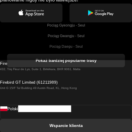
Pociąg Gyeongju - Seul
Pociąg Gwangju - Seul
Pociąg Daegu - Seul
Pociąg Kork - Dublin
Pokaż bardziej popularne trasy
Firebird GT Limited (OC 1451)
Pociąg Dublin - Galway
432, Triq Fleur de Lys, Suite 1, Birkirkara, BKR 9061, Malta
Pociąg Londyn - Edinburgh
Firebird GT Limited (61211989)
Unit G 15/F Tal Building 49 Austin Road, KL, Hong Kong
Pociąg Rzym - Neapol
Pociąg Rovaniemi - Helsinki
Polski
Pociąg Lizbona - Lagos
Pociąg Lizbona - Porto
Wsparcie klienta
Pociąg Lizbona - Coimbra