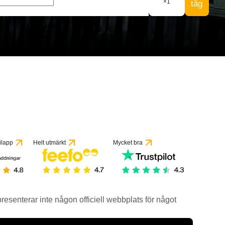
×
1
tåg
ilapp
Helt utmärkt
Mycket bra
epresenterar inte någon officiell webbplats för något