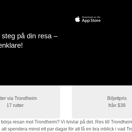
 steg på din resa –
enklare!
ter via Trondheim
Biljettpris
17 rutter
från
$39
rja resan mot Trondheim? Vi tvivlar på det. Res till Trondheim m
tt spendera minst ett par dagar för att få en bra inblick i vad T