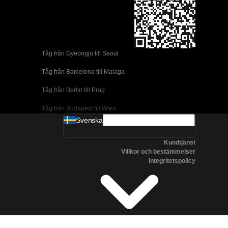
Tåg från Gyeongju till Seoul 
Tåg från Barcelona till Malaga
Tåg från Berlin till Prag
Tåg från Budapest till Wien
Svenska
Tåg från Dublin till Belfast
Kundtjänst
Tåg från Florens till Rom
Villkor och bestämmelser
Integritetspolicy
Tåg från Lissabon till Coimbra
Tåg från Lissabon till Porto
Tåg från Madrid till Cordoba
Tåg från Madrid till Valencia