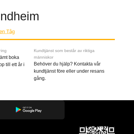
rondheim
gen Tåg
ring
Kundtjänst som består av riktiga
ämt boka
människor
Behöver du hjälp? Kontakta vår
p till ett år i
kundtjänst före eller under resans
gång.