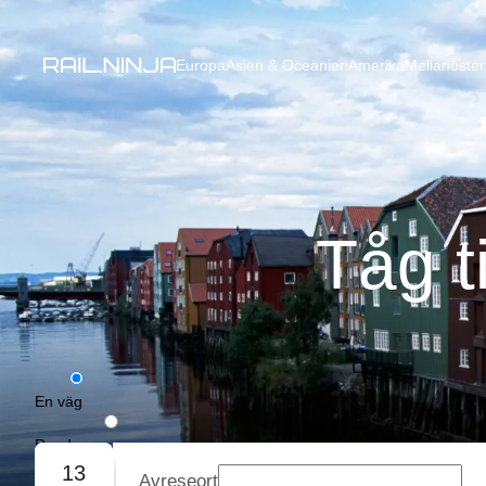
Europa
Asien & Oceanien
Amerika
Mellanöster
Tåg t
En väg
Rundresa
13
Avreseort