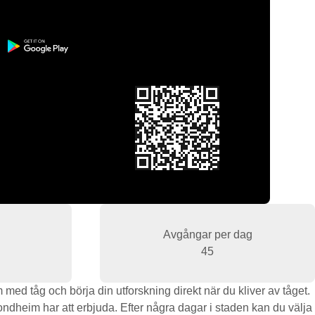
Avgångar per dag
45
ed tåg och börja din utforskning direkt när du kliver av tåget.
rondheim har att erbjuda. Efter några dagar i staden kan du välja