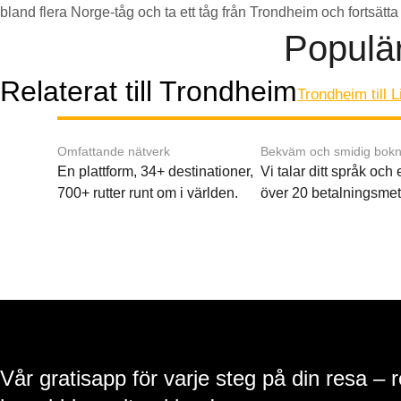
bland flera Norge-tåg och ta ett tåg från Trondheim och fortsätta 
Populär
Relaterat till Trondheim
Trondheim till 
Omfattande nätverk
Bekväm och smidig bokn
En plattform, 34+ destinationer,
Vi talar ditt språk och
700+ rutter runt om i världen.
över 20 betalningsmet
Vår gratisapp för varje steg på din resa – 