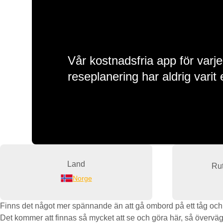
Vår kostnadsfria app för varje
reseplanering har aldrig varit 
Land
Rut
Norge
Finns det något mer spännande än att gå ombord på ett tåg och bö
Det kommer att finnas så mycket att se och göra här, så överväg a