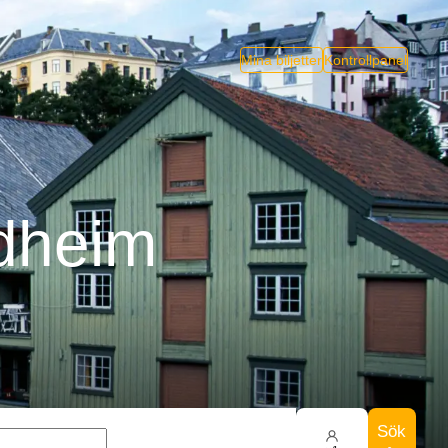
Mina biljetter
Kontrollpanel
ndheim
Sök