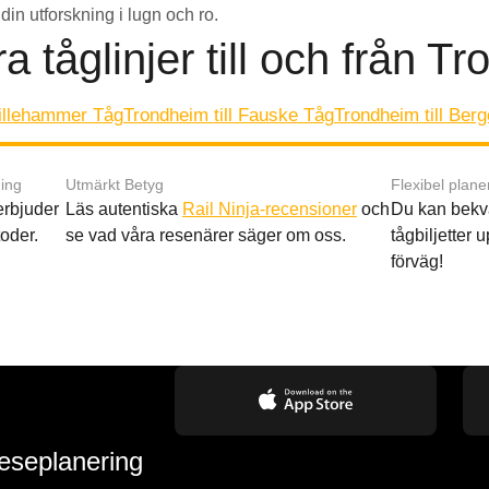
din utforskning i lugn och ro.
a tåglinjer till och från T
Lillehammer Tåg
Trondheim till Fauske Tåg
Trondheim till Ber
ing
Utmärkt Betyg
Flexibel plane
 erbjuder
Läs autentiska
Rail Ninja-recensioner
och
Du kan bekv
oder.
se vad våra resenärer säger om oss.
tågbiljetter up
förväg!
reseplanering