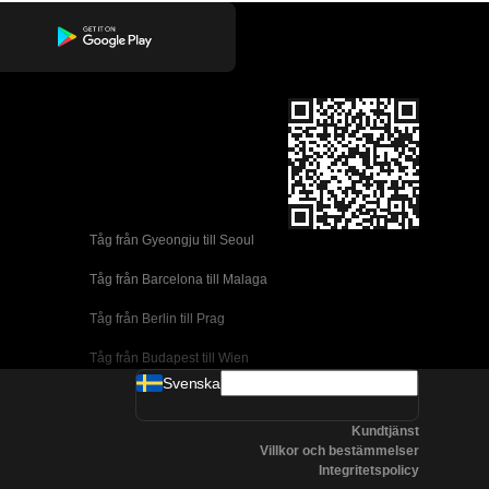
Tåg från Gyeongju till Seoul 
Tåg från Barcelona till Malaga
Tåg från Berlin till Prag
Tåg från Budapest till Wien
Svenska
Tåg från Dublin till Belfast
Kundtjänst
Tåg från Florens till Rom
Villkor och bestämmelser
Integritetspolicy
Tåg från Lissabon till Coimbra