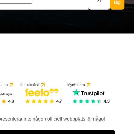
×
1
tåg
ilapp
Helt utmärkt
Mycket bra
epresenterar inte någon officiell webbplats för något