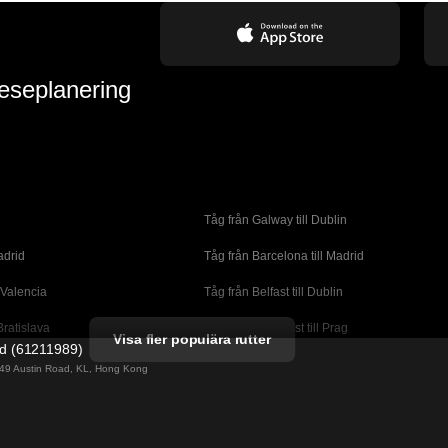
reseplanering
Tåg från Galway till Dublin
adrid
Tåg från Barcelona till Madrid
 Valencia
Tåg från Belfast till Dublin
Bratislava
Tåg från Budapest till Prag
Visa fler populära rutter
ed (61211989)
orto
Tåg från Cork till Dublin
g 49 Austin Road, KL, Hong Kong
l London
Tåg från Faro till Lissabon
ssabon
Tåg från Lissabon till Albufeira