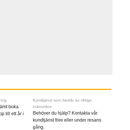
ring
Kundtjänst som består av riktiga
ämt boka
människor
Behöver du hjälp? Kontakta vår
p till ett år i
kundtjänst före eller under resans
gång.