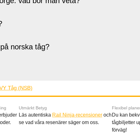
Norge: vad bör man veta?
?
 på norska tåg?
VY Tåg (NSB)
ing
Utmärkt Betyg
Flexibel plane
 erbjuder
Läs autentiska
Rail Ninja-recensioner
och
Du kan bekv
oder.
se vad våra resenärer säger om oss.
tågbiljetter up
förväg!