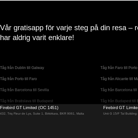
Vår gratisapp för varje steg på din resa – 
har aldrig varit enklare!
Tåg från Dublin till Galway
Tåg från Faro till Porto
Tåg från Porto till Faro
Tåg från Alicante till M
Tåg från Barcelona till Sevilla
Tåg från Barcelona till
Tåg från Bratislava till Budapest
Tåg från Budapest till 
Firebird GT Limited (OC 1451)
Firebird GT Limit
Tåg från Coimbra till Lissabon
Tåg från Coimbra till P
432, Triq Fleur de Lys, Suite 1, Birkirkara, BKR 9061, Malta
Unit G 15/F Tal Buildin
Tåg från Dublin till Cork
Tåg från Edinburgh til
Tåg från Florens till Venedig
Tåg från Lagos till Li