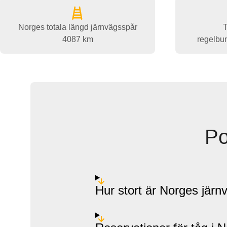
Norges totala längd järnvägsspår
T
4087 km
regelbu
Po
Hur stort är Norges järn