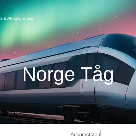
n & Afrika
Om oss
Norge Tåg
Ankomststad