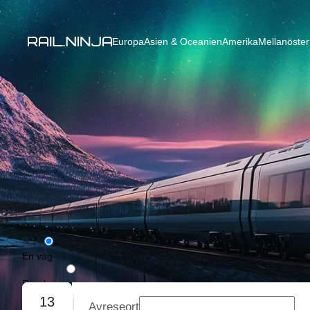
Europa
Asien & Oceanien
Amerika
Mellanöster
En väg
Rundresa
13
Avreseort