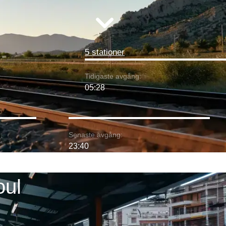
5 stationer
Tidigaste avgång:
05:28
:
Senaste avgång:
23:40
oul