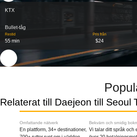
KTX
Bullet-tåg
Restid
Pris från
55 min
$24
Populä
Relaterat till Daejeon till Seoul
Omfattande nätverk
Bekväm och smidig bokn
En plattform, 34+ destinationer,
Vi talar ditt språk och
700+ rutter runt om i världen.
över 20 betalningsmet