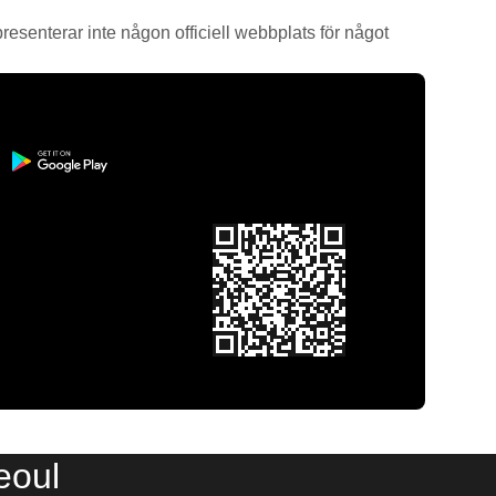
epresenterar inte någon officiell webbplats för något
eoul