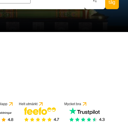
×
1
tåg
3 recensioner
ilapp
Helt utmärkt
Mycket bra