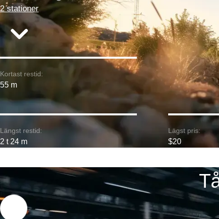
2 stationer
Kortast restid:
55 m
Längst restid:
Lägst pris:
2 t 24 m
$20
Tå