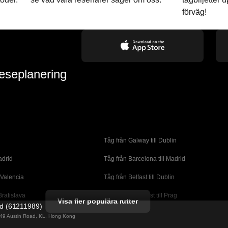
förväg!
reseplanering
Tåg från Galway till Dublin
adrid
Tåg från Barcelona till Madrid
 Valencia
Tåg från Belfast till Dublin
Bratislava
Tåg från Budapest till Prag
Visa fler populära rutter
ed (61211989)
orto
Tåg från Cork till Dublin
g 49 Austin Road, KL, Hong Kong