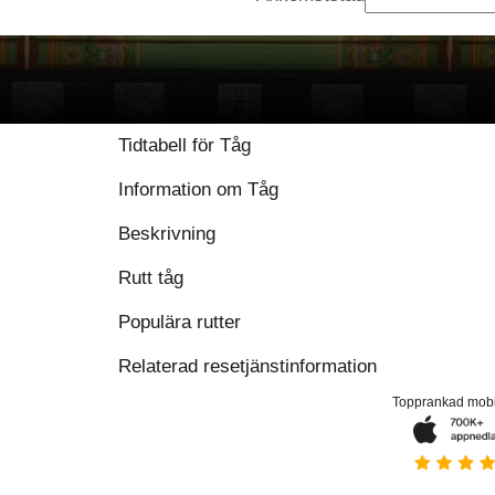
9.2 / 10 baserat på 5
Tidtabell för Tåg
Information om Tåg
Beskrivning
Rutt tåg
Populära rutter
Relaterad resetjänstinformation
Topprankad mob