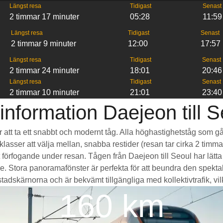
Längst resa
Tidigast
Senast
2 timmar 17 minuter
05:28
11:59
Längst resa
Tidigast
Senast
2 timmar 9 minuter
12:00
17:57
Längst resa
Tidigast
Senast
2 timmar 24 minuter
18:01
20:46
Längst resa
Tidigast
Senast
2 timmar 10 minuter
21:01
23:40
information Daejeon till S
 är att ta ett snabbt och modernt tåg. Alla höghastighetståg som 
eklasser att välja mellan, snabba restider (resan tar cirka 2 timm
tt förfogande under resan. Tågen från Daejeon till Seoul har lä
tora panoramafönster är perfekta för att beundra den spektaku
tadskärnorna och är bekvämt tillgängliga med kollektivtrafik, vilke
160 km