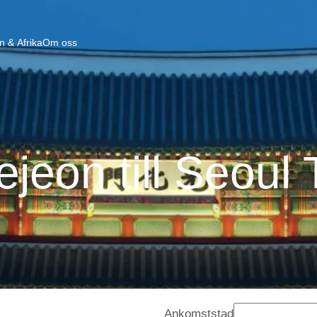
n & Afrika
Om oss
jeon till Seoul
Ankomststad