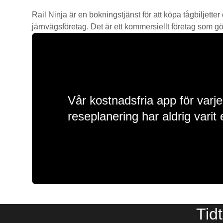
Rail Ninja är en bokningstjänst för att köpa tågbiljetter
järnvägsföretag. Det är ett kommersiellt företag som gör 
Vår kostnadsfria app för varje
reseplanering har aldrig varit 
Tid