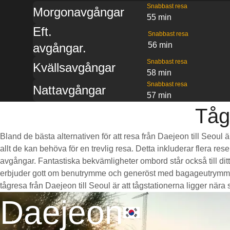
Snabbast resa
Morgonavgångar
55 min
Eft.
Snabbast resa
56 min
avgångar.
Snabbast resa
Kvällsavgångar
58 min
Snabbast resa
Nattavgångar
57 min
Tåg
Bland de bästa alternativen för att resa från Daejeon till Seoul
allt de kan behöva för en trevlig resa. Detta inkluderar flera res
avgångar. Fantastiska bekvämligheter ombord står också till di
erbjuder gott om benutrymme och generöst med bagageutrymme. S
tågresa från Daejeon till Seoul är att tågstationerna ligger nära s
Daejeon