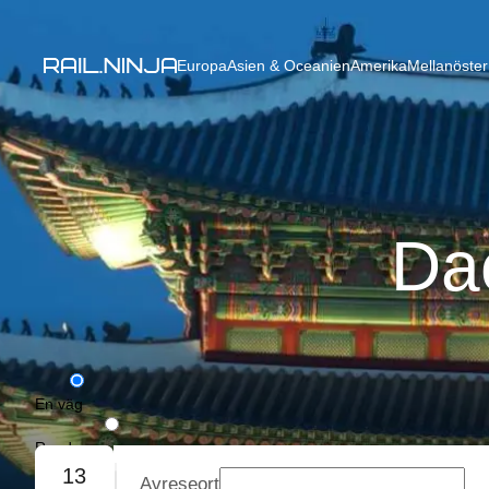
Europa
Asien & Oceanien
Amerika
Mellanöster
Dae
En väg
Rundresa
13
Avreseort