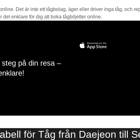
 online. Det är inte ett tågbolag, äger eller driver inga tåg, och r
det enklare för dig att boka tågbiljetter online.
 steg på din resa –
enklare!
tabell för Tåg från Daejeon till S