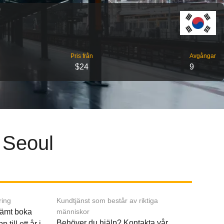
Pris från
Avgångar
$24
9
l Seoul
ring
Kundtjänst som består av riktiga
ämt boka
människor
Behöver du hjälp? Kontakta vår
p till ett år i