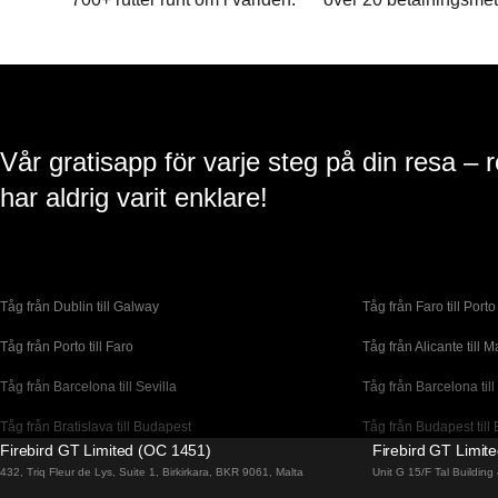
Vår gratisapp för varje steg på din resa – 
har aldrig varit enklare!
Tåg från Dublin till Galway
Tåg från Faro till Porto
Tåg från Porto till Faro
Tåg från Alicante till M
Tåg från Barcelona till Sevilla
Tåg från Barcelona till
Tåg från Bratislava till Budapest
Tåg från Budapest till 
Firebird GT Limited (OC 1451)
Firebird GT Limit
Tåg från Coimbra till Lissabon
Tåg från Coimbra till P
432, Triq Fleur de Lys, Suite 1, Birkirkara, BKR 9061, Malta
Unit G 15/F Tal Buildin