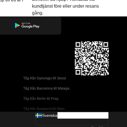
kundtjänst före eller under resans
gång.
Tåg från Gyeongju till Seoul 
Tåg från Barcelona till Malaga
Tåg från Berlin till Prag
Tåg från Budapest till Wien
Svenska
Tåg från Dublin till Belfast