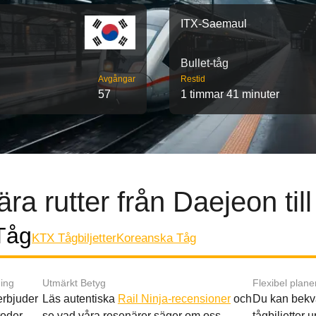
ITX-Saemaul
Bullet-tåg
Avgångar
Restid
57
1 timmar 41 minuter
ra rutter från Daejeon til
 Tåg
KTX Tågbiljetter
Koreanska Tåg
ing
Utmärkt Betyg
Flexibel plane
 erbjuder
Läs autentiska
Rail Ninja-recensioner
och
Du kan bekv
oder.
se vad våra resenärer säger om oss.
tågbiljetter up