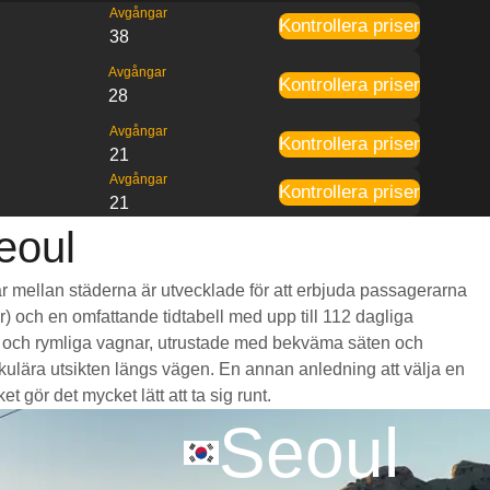
Avgångar
Kontrollera priser
38
Avgångar
Kontrollera priser
28
Avgångar
Kontrollera priser
21
Avgångar
Kontrollera priser
21
eoul
går mellan städerna är utvecklade för att erbjuda passagerarna
ar) och en omfattande tidtabell med upp till 112 dagliga
tta och rymliga vagnar, utrustade med bekväma säten och
lära utsikten längs vägen. En annan anledning att välja en
t gör det mycket lätt att ta sig runt.
Seoul