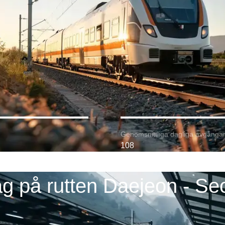
Genomsnittliga dagliga avgångar
108
g på rutten Daejeon - Se