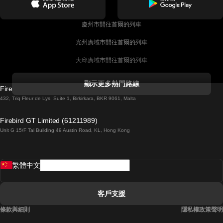
慶州市開往首爾的列車
光州廣域市開往首爾的列車
大邱廣域市開往首爾的列車
科克開往都柏林的列車
顯示更多熱門路線
Firebird GT Limited (OC 1451)
都柏林開往戈尔韦的列車
432, Triq Fleur de Lys, Suite 1, Birkirkara, BKR 9061, Malta
倫敦開往愛丁堡的列車
Firebird GT Limited (61211989)
Unit G 15/F Tal Building 49 Austin Road, KL, Hong Kong
羅馬開往拿坡里的列車
罗瓦涅米開往赫尔辛基的列車
繁體中文
里斯本開往拉哥斯的列車
里斯本開往波多的列車
客戶支援
里斯本開往科英布拉的列車
條款與細則
隱私權政策聲明
馬德里開往馬拉加的列車