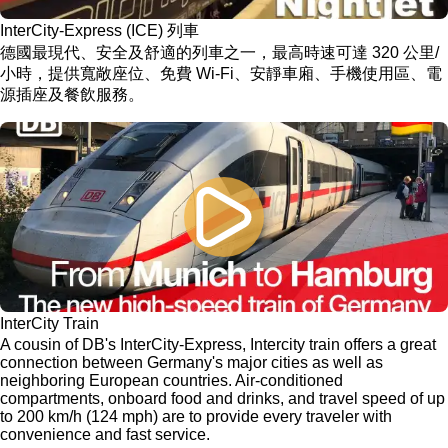
InterCity-Express (ICE) 列車
德國最現代、安全及舒適的列車之一，最高時速可達 320 公里/
小時，提供寬敞座位、免費 Wi-Fi、安靜車廂、手機使用區、電
源插座及餐飲服務。
InterCity Train
A cousin of DB's InterCity-Express, Intercity train offers a great
connection between Germany's major cities as well as
neighboring European countries. Air-conditioned
compartments, onboard food and drinks, and travel speed of up
to 200 km/h (124 mph) are to provide every traveler with
convenience and fast service.