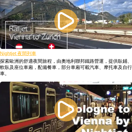
Nightjet 夜間列車
探索歐洲的舒適夜間旅程，由奧地利聯邦鐵路營運，提供臥鋪、
軟臥及座位車廂，配備餐車，部分車廂可載汽車、摩托車及自行
車。