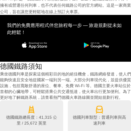
擁有或營運任何列車，也不代表任何鐵路公司的官方網站。這是一家商業
公司，旨在讓您更輕鬆地在線上預訂火車票。
我們的免費應用程式伴您旅程每一步 — 旅遊規劃從未如
此輕鬆！
德國鐵路須知
乘坐德國列車是探索這個精彩目的地的絕佳機會，鐵路網絡發達，使人們
能夠快速且安全地從國家一端到另一端。大部分列車現代化，並提供優質
設施，包括寬敞舒適的座位、餐車、免費 Wi-Fi 等。德國主要火車站位於
首都的心臟地帶，可輕鬆搭乘公共交通抵達，使火車出行更加便利。為了
更好地了解鐵路系統，請查看熱門德國火車路線圖並開始規劃行程。
德國鐵路總長度：41,315 公
德國列車類型：普通列車與高
里 / 25,672 英里
速列車