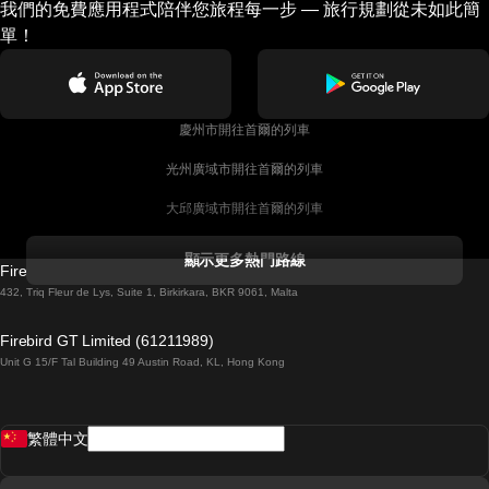
我們的免費應用程式陪伴您旅程每一步 — 旅行規劃從未如此簡
單！
慶州市開往首爾的列車
光州廣域市開往首爾的列車
大邱廣域市開往首爾的列車
科克開往都柏林的列車
顯示更多熱門路線
Firebird GT Limited (OC 1451)
都柏林開往戈尔韦的列車
432, Triq Fleur de Lys, Suite 1, Birkirkara, BKR 9061, Malta
倫敦開往愛丁堡的列車
Firebird GT Limited (61211989)
Unit G 15/F Tal Building 49 Austin Road, KL, Hong Kong
羅馬開往拿坡里的列車
罗瓦涅米開往赫尔辛基的列車
繁體中文
里斯本開往拉哥斯的列車
里斯本開往波多的列車