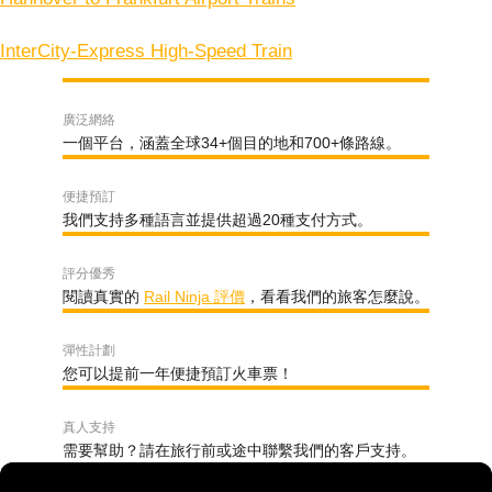
InterCity-Express High-Speed Train
廣泛網絡
一個平台，涵蓋全球34+個目的地和700+條路線。
便捷預訂
我們支持多種語言並提供超過20種支付方式。
評分優秀
閱讀真實的
Rail Ninja 評價
，看看我們的旅客怎麼說。
彈性計劃
您可以提前一年便捷預訂火車票！
真人支持
需要幫助？請在旅行前或途中聯繫我們的客戶支持。