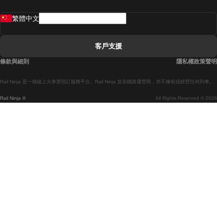
罗瓦涅米開往赫尔辛基的列車
繁體中文
里斯本開往拉哥斯的列車
里斯本開往波多的列車
客戶支援
里斯本開往科英布拉的列車
條款與細則
隱私權政策聲明
馬德里開往馬拉加的列車
Rail Ninja 是一個線上火車票預訂服務平台。Rail Ninja 並非鐵路運營商，亦不擁有或經營任何列車。
馬德里開往巴塞罗那的列車
Rail Ninja ®
All Rights Reserved © 2026
馬德里開往塞維亞的列車
馬德里開往阿利坎特的列車
馬拉加開往馬德里的列車
巴塞罗那開往馬德里的列車
巴塞罗那開往塞維亞的列車
巴塞罗那開往馬拉加的列車
威尼斯開往佛羅倫斯的列車