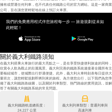
擁有或營運任何列車，也不代表任何鐵路公司的官方網站。這是一家商業
公司，旨在讓您更輕鬆地在線上預訂火車票。
我們的免費應用程式伴您旅程每一步 — 旅遊規劃從未如
此輕鬆！
關於義大利鐵路須知
在義大利搭乘火車旅行的最大亮點之一，是在享受快捷便利旅途的同時，
欣賞令人歎為觀止的壯麗風景。義大利完善的鐵路系統連接著全國所有主
要樞紐城市，使城際出行舒適便捷。此外，義大利火車時刻表每日提供大
量班次，讓您輕鬆規劃即將到來的旅程。為方便您出行，以下我們為您準
備了義大利鐵路路線圖，以及關於列車類型、熱門路線的實用資訊，並解
答了有關義大利鐵路系統的常見問題。
義大利鐵路軌道總長度：
義大利列車類型：普通列車與
24,227 公里
高速列車