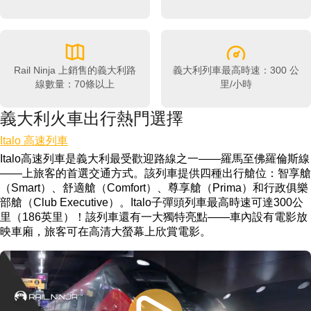
Rail Ninja 上銷售的義大利路
義大利列車最高時速：300 公
線數量：70條以上
里/小時
義大利火車出行熱門選擇
Italo 高速列車
Italo高速列車是義大利最受歡迎路線之一——羅馬至佛羅倫斯線
——上旅客的首選交通方式。該列車提供四種出行艙位：智享艙
（Smart）、舒適艙（Comfort）、尊享艙（Prima）和行政俱樂
部艙（Club Executive）。Italo子彈頭列車最高時速可達300公
里（186英里）！該列車還有一大獨特亮點——車內設有電影放
映車廂，旅客可在高清大螢幕上欣賞電影。