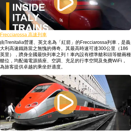
Frecciarossa 高速列車
由Trenitalia營運、英文名為「紅箭」的Frecciarossa列車，是義
大利高速鐵路當之無愧的傳奇。其最高時速可達300公里（186
英里），躋身全國最快列車之列！車內設有標準艙和頭等艙兩種
艙位，均配備電源插座、空調、充足的行李空間及免費WiFi，
為旅客提供卓越的乘坐舒適度。