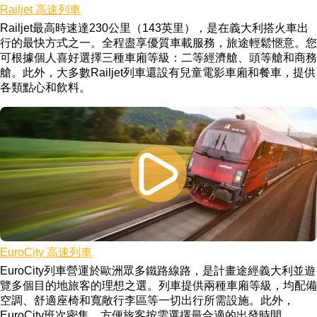
Railjet 高速列車
Railjet最高時速達230公里（143英里），是在義大利搭火車出
行的最快方式之一。全程盡享優質車載服務，旅途輕鬆愜意。您
可根據個人喜好選擇三種車廂等級：二等經濟艙、頭等艙和商務
艙。此外，大多數Railjet列車還設有兒童電影車廂和餐車，提供
各類點心和飲料。
EuroCity 高速列車
EuroCity列車營運於歐洲眾多鐵路線路，是計畫途經義大利並遊
覽多個目的地旅客的理想之選。列車提供兩種車廂等級，均配備
空調、舒適座椅和寬敞行李區等一切出行所需設施。此外，
EuroCity班次密集，方便旅客按需選擇最合適的出發時間。