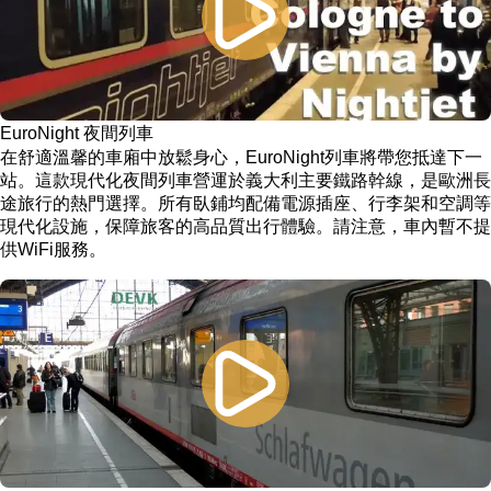
EuroNight 夜間列車
在舒適溫馨的車廂中放鬆身心，EuroNight列車將帶您抵達下一
站。這款現代化夜間列車營運於義大利主要鐵路幹線，是歐洲長
途旅行的熱門選擇。所有臥鋪均配備電源插座、行李架和空調等
現代化設施，保障旅客的高品質出行體驗。請注意，車內暫不提
供WiFi服務。