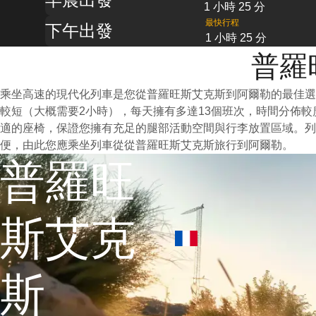
1 小時 25 分
最快行程
下午出發
1 小時 25 分
普羅
乘坐高速的現代化列車是您從普羅旺斯艾克斯到阿爾勒的最佳選
較短（大概需要2小時），每天擁有多達13個班次，時間分佈
適的座椅，保證您擁有充足的腿部活動空間與行李放置區域。
便，由此您應乘坐列車從從普羅旺斯艾克斯旅行到阿爾勒。
普羅旺
斯艾克
斯