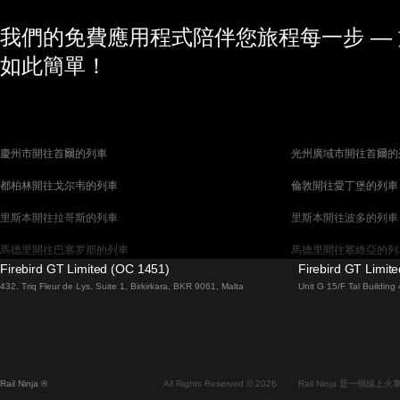
我們的免費應用程式陪伴您旅程每一步 —
如此簡單！
慶州市開往首爾的列車
光州廣域市開往首爾的
都柏林開往戈尔韦的列車
倫敦開往愛丁堡的列車
里斯本開往拉哥斯的列車
里斯本開往波多的列車
馬德里開往巴塞罗那的列車
馬德里開往塞維亞的列
Firebird GT Limited (OC 1451)
Firebird GT Limit
巴塞罗那開往馬德里的列車
巴塞罗那開往塞維亞的
432, Triq Fleur de Lys, Suite 1, Birkirkara, BKR 9061, Malta
Unit G 15/F Tal Buildin
威尼斯開往羅馬的列車
柏林開往布拉格的列車
布拉提斯拉瓦開往布達佩斯的列車
维也纳開往布達佩斯的
首爾開往蔚山廣域市的列車
首爾開往大邱廣域市的
Rail Ninja ®
All Rights Reserved © 2026
Rail Ninja 是一個