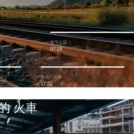
最早出發：
07:18
最晚出發：
17:52
的 火車