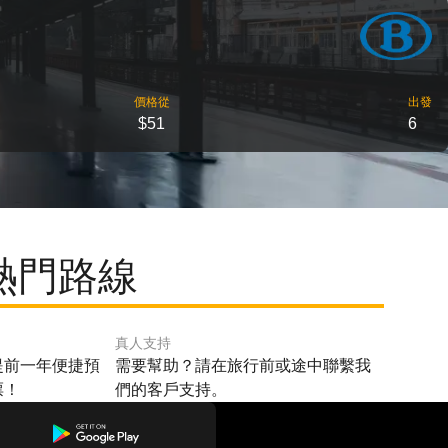
價格從
出發
$51
6
的熱門路線
真人支持
提前一年便捷預
需要幫助？請在旅行前或途中聯繫我
票！
們的客戶支持。