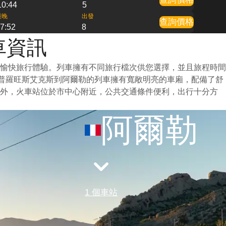
10:44
5
最晚
出發
查詢價格
7:52
8
車資訊
愉快旅行體驗。列車擁有不同旅行檔次供您選擇，並且旅程時間
從普羅旺斯艾克斯到阿爾勒的列車擁有寬敞明亮的車廂，配備了舒
此外，火車站位於市中心附近，公共交通條件便利，出行十分方
阿爾勒
1 個車站