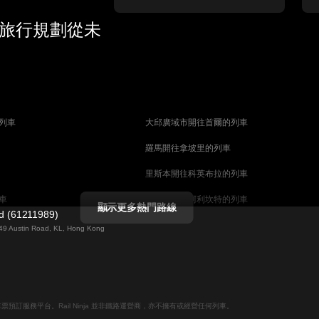
 旅行規劃從未
列車
大邱廣域市開往首爾的列車
羅馬開往拿坡里的列車
里斯本開往科英布拉的列車
車
馬德里開往阿利坎特的列車
顯示更多熱門路線
ed (61211989)
列車
巴塞罗那開往馬拉加的列車
g 49 Austin Road, KL, Hong Kong
釜山開往天安市的列車
列車
维也纳開往萨尔茨堡的列車
列車
首爾開往釜山的列車
線上火車票預訂服務平台。Rail Ninja 並非鐵路運營商，亦不擁有或經營任何列車。