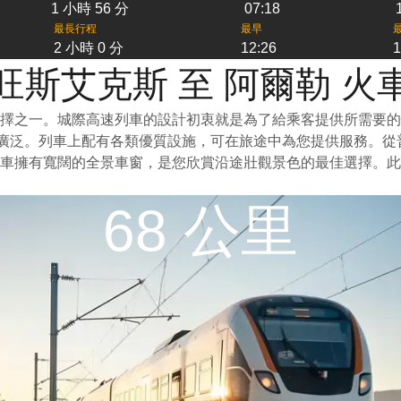
1 小時 56 分
07:18
最長行程
最早
2 小時 0 分
12:26
1
旺斯艾克斯 至 阿爾勒 火
擇之一。城際高速列車的設計初衷就是為了給乘客提供所需要的
較廣泛。列車上配有各類優質設施，可在旅途中為您提供服務。
列車擁有寬闊的全景車窗，是您欣賞沿途壯觀景色的最佳選擇。
68 公里