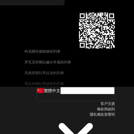
科克開往都柏林的列車
罗瓦涅米開往赫尔辛基的列車
馬德里開往馬拉加的列車
馬拉加開往馬德里的列車
繁體中文
威尼斯開往佛羅倫斯的列車
客戶支援
釜山開往首爾的列車
條款與細則
隱私權政策聲明
维也纳開往布拉格的列車
斯德哥爾摩開往哥本哈根的列車