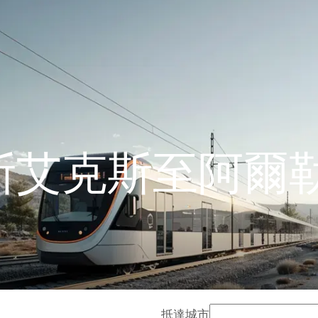
斯艾克斯至阿爾勒
抵達城市