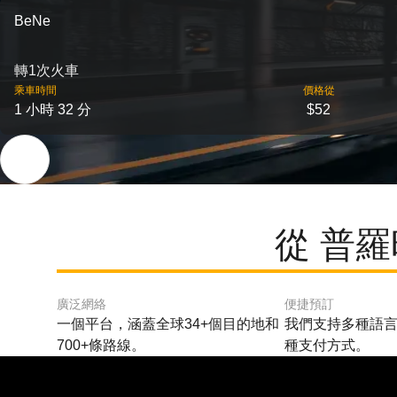
BeNe
轉1次火車
乘車時間
價格從
1 小時 32 分
$52
從 普羅
廣泛網絡
便捷預訂
一個平台，涵蓋全球34+個目的地和
我們支持多種語言
700+條路線。
種支付方式。