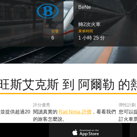
BeNe
轉2次火車
出發
乘車時間
6
1 小時 25 分
旺斯艾克斯 到 阿爾勒 
評分優秀
彈性計劃
並提供超過20
閱讀真實的
Rail Ninja 評價
，看看我們
您可以
的旅客怎麼說。
訂火車