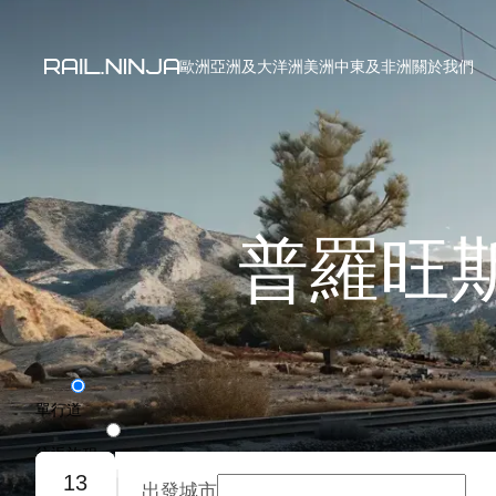
歐洲
亞洲及大洋洲
美洲
中東及非洲
關於我們
普羅旺
單行道
往返旅程
13
出發城市