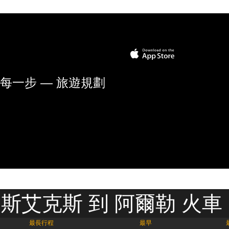
每一步 — 旅遊規劃
斯艾克斯 到 阿爾勒 火車
最長行程
最早