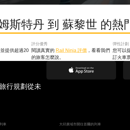
阿姆斯特丹 到 蘇黎世 的熱
評分優秀
彈性計劃
並提供超過20
閱讀真實的
Rail Ninja 評價
，看看我們
您可以
的旅客怎麼說。
訂火車
 旅行規劃從未
列車
大邱廣域市開往首爾的列車