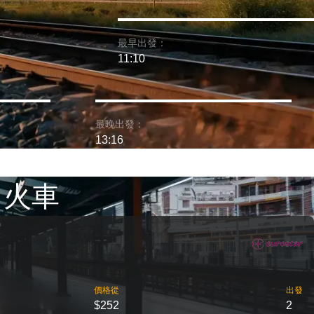
最早出發：
11:10
最晚出發：
13:16
 火車
價格從
出發
$252
2