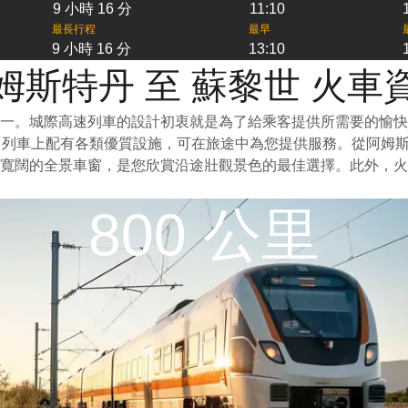
9 小時 16 分
11:10
最長行程
最早
9 小時 16 分
13:10
姆斯特丹 至 蘇黎世 火車
一。城際高速列車的設計初衷就是為了給乘客提供所需要的愉快
。列車上配有各類優質設施，可在旅途中為您提供服務。從阿姆
寬闊的全景車窗，是您欣賞沿途壯觀景色的最佳選擇。此外，火
800 公里