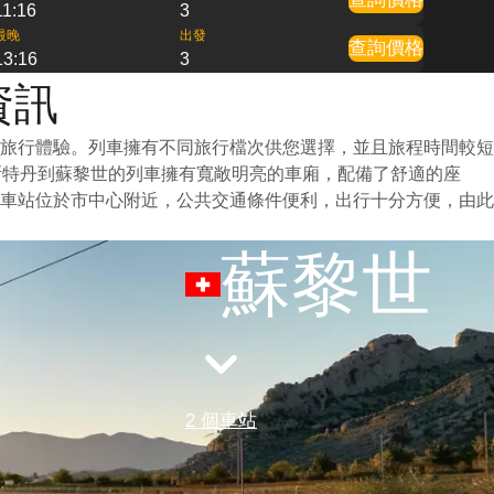
11:16
3
最晚
出發
查詢價格
13:16
3
資訊
旅行體驗。列車擁有不同旅行檔次供您選擇，並且旅程時間較短
斯特丹到蘇黎世的列車擁有寬敞明亮的車廂，配備了舒適的座
車站位於市中心附近，公共交通條件便利，出行十分方便，由此
蘇黎世
2 個車站