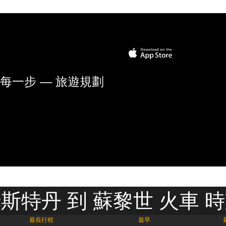
每一步 — 旅遊規劃
斯特丹 到 蘇黎世 火車 
最長行程
最早