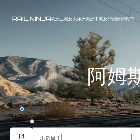
歐洲
亞洲及大洋洲
美洲
中東及非洲
關於我們
阿姆
單行道
往返旅程
14
出發城市