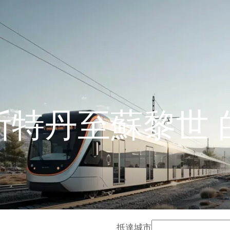
斯特丹至蘇黎世 
抵達城市