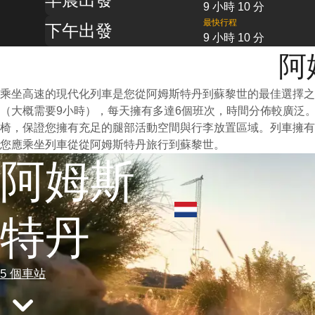
9 小時 10 分
最快行程
下午出發
9 小時 10 分
阿
乘坐高速的現代化列車是您從阿姆斯特丹到蘇黎世的最佳選擇之
（大概需要9小時），每天擁有多達6個班次，時間分佈較廣泛
椅，保證您擁有充足的腿部活動空間與行李放置區域。列車擁有
您應乘坐列車從從阿姆斯特丹旅行到蘇黎世。
阿姆斯
特丹
5 個車站