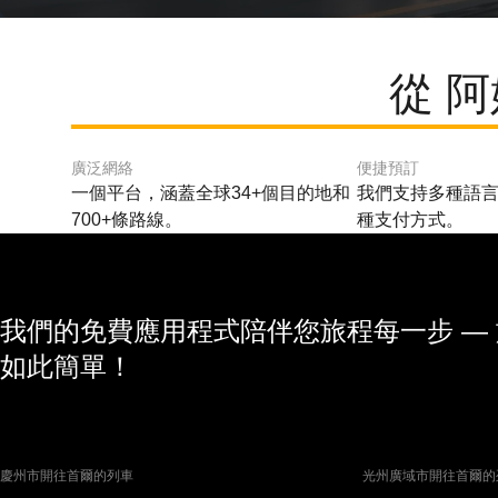
從 
廣泛網絡
便捷預訂
一個平台，涵蓋全球34+個目的地和
我們支持多種語言
700+條路線。
種支付方式。
我們的免費應用程式陪伴您旅程每一步 —
如此簡單！
慶州市開往首爾的列車
光州廣域市開往首爾的