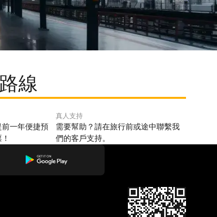
門路線
真人支持
提前一年便捷預
需要幫助？請在旅行前或途中聯繫我
票！
們的客戶支持。