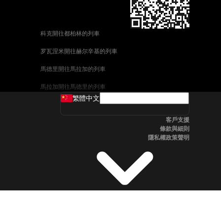
科克開往都柏林的列車
罗瓦涅米開往赫尔辛基的列車
馬德里開往馬拉加的列車
馬拉加開往馬德里的列車
繁體中文
威尼斯開往佛羅倫斯的列車
客戶支援
釜山開往首爾的列車
條款與細則
隱私權政策聲明
维也纳開往布拉格的列車
斯德哥爾摩開往哥本哈根的列車
中央車站開往卑尔根的列車
全州開往首爾的列車
科英布拉開往波多的列車