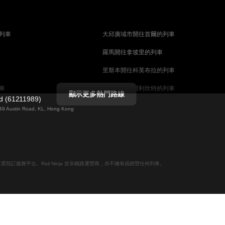
列車
大邱廣域市開往首爾的列車
羅馬開往拿坡里的列車
里斯本開往科英布拉的列車
車
馬德里開往阿利坎特的列車
顯示更多熱門路線
ed (61211989)
列車
巴塞罗那開往馬拉加的列車
g 49 Austin Road, KL, Hong Kong
釜山開往天安市的列車
列車
维也纳開往萨尔茨堡的列車
列車
首爾開往釜山的列車
線上火車票預訂服務平台。Rail Ninja 並非鐵路運營商，亦不擁有或經營任何列車。
哥德堡開往斯德哥爾摩的列車
摩的列車
萨尔茨堡開往维也纳的列車
坎培拉開往雪梨的列車