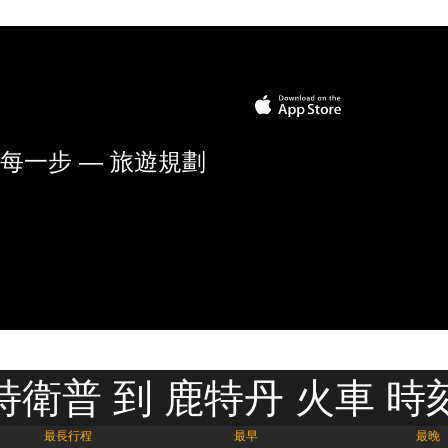
每一步 — 旅遊規劃
特衛普 到 鹿特丹 火車 時
最長行程
最早
最晚