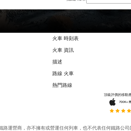
9.2 / 10 基於
火車 時刻表
火車 資訊
描述
路線 火車
熱門路線
頂級評價的移動
它並不是鐵路運營商，亦不擁有或營運任何列車，也不代表任何鐵路