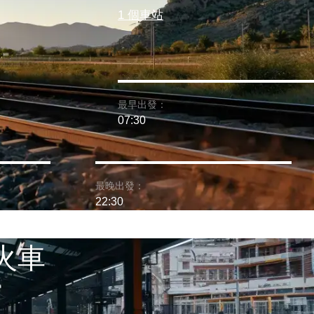
1 個車站
最早出發：
07:30
最晚出發：
22:30
 火車