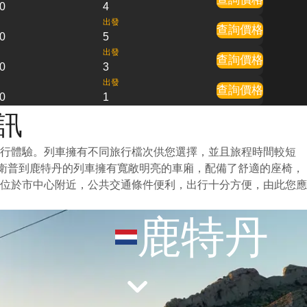
0
4
出發
查詢價格
0
5
出發
查詢價格
0
3
出發
查詢價格
0
1
訊
旅行體驗。列車擁有不同旅行檔次供您選擇，並且旅程時間較短
特衛普到鹿特丹的列車擁有寬敞明亮的車廂，配備了舒適的座椅，
位於市中心附近，公共交通條件便利，出行十分方便，由此您應
鹿特丹