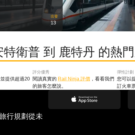
出發
13
安特衛普 到 鹿特丹 的熱
評分優秀
彈性計劃
並提供超過20
閱讀真實的
Rail Ninja 評價
，看看我們
您可以
的旅客怎麼說。
訂火車
 旅行規劃從未