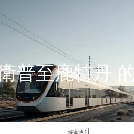
衛普至鹿特丹 
抵達城市