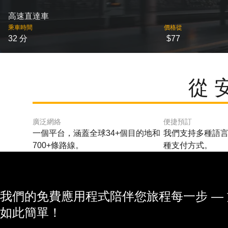
高速直達車
乘車時間
價格從
32 分
$77
從 
廣泛網絡
便捷預訂
一個平台，涵蓋全球34+個目的地和
我們支持多種語言
700+條路線。
種支付方式。
我們的免費應用程式陪伴您旅程每一步 —
如此簡單！