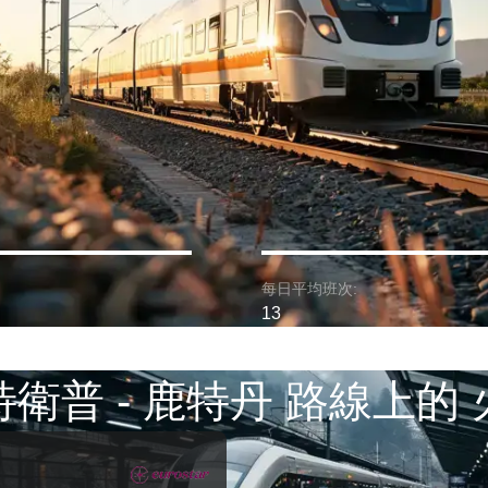
每日平均班次:
13
衛普 - 鹿特丹 路線上的