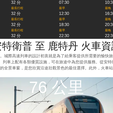
32 分
07:30
10:3
最長行程
最早
最晚
32 分
12:30
16:3
最長行程
最早
最晚
32 分
18:30
20:3
最長行程
最早
最晚
32 分
22:30
22:3
安特衛普 至 鹿特丹 火車資
一。城際高速列車的設計初衷就是為了給乘客提供所需要的愉快
泛。列車上配有各類優質設施，可在旅途中為您提供服務。從安
的全景車窗，是您欣賞沿途壯觀景色的最佳選擇。此外，火車站
76 公里