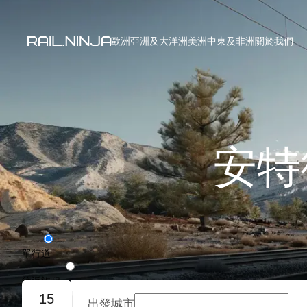
歐洲
亞洲及大洋洲
美洲
中東及非洲
關於我們
安特
單行道
往返旅程
15
出發城市