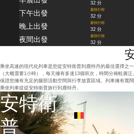
32 分
最快行程
下午出發
32 分
最快行程
晚上出發
32 分
最快行程
夜間出發
32 分
乘坐高速的現代化列車是您從安特衛普到鹿特丹的最佳選擇之
（大概需要1小時），每天擁有多達13個班次，時間分佈較廣
保證您擁有充足的腿部活動空間與行李放置區域。列車擁有寬闊
乘坐列車從從安特衛普旅行到鹿特丹。
安特衛
普