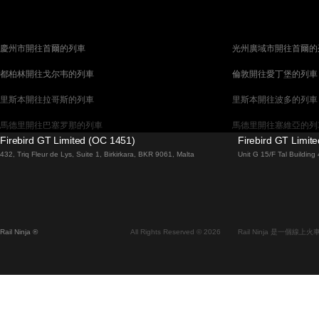
慶州市開往首爾的列車
光州廣域市開往首爾的
都柏林開往戈尔韦的列車
倫敦開往愛丁堡的列車
里斯本開往拉哥斯的列車
里斯本開往波多的列車
馬德里開往巴塞罗那的列車
馬德里開往塞維亞的列
Firebird GT Limited (OC 1451)
Firebird GT Limit
巴塞罗那開往馬德里的列車
巴塞罗那開往塞維亞的
432, Triq Fleur de Lys, Suite 1, Birkirkara, BKR 9061, Malta
Unit G 15/F Tal Buildin
威尼斯開往羅馬的列車
柏林開往布拉格的列車
布拉提斯拉瓦開往布達佩斯的列車
维也纳開往布達佩斯的
首爾開往蔚山廣域市的列車
首爾開往大邱廣域市的
Rail Ninja ®
All Rights Reserved © 2026
Rail Ninja 是一個
阿利坎特開往馬德里的列車
愛丁堡開往倫敦的列車
中央車站開往弗拉姆的列車
中央車站開往斯德哥爾
昌原市開往首爾的列車
天安市開往釜山的列車