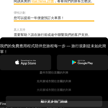
閱讀真實的
Rail Ninja 評價
，看看我們的旅客怎麼說。
彈性計劃
您可以提前一年便捷預訂火車票！
真人支持
需要幫助？請在旅行前或途中聯繫我們的客戶支持。
我們的免費應用程式陪伴您旅程每一步 — 旅行規劃從未如此簡
單！
慶州市開往首爾的列車
光州廣域市開往首爾的列車
大邱廣域市開往首爾的列車
科克開往都柏林的列車
顯示更多熱門路線
Firebird GT Limited (OC 1451)
都柏林開往戈尔韦的列車