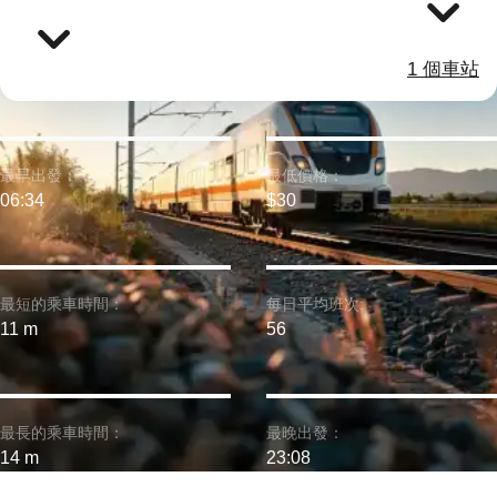
1 個車站
最早出發：
最低價格：
06:34
$30
最短的乘車時間：
每日平均班次:
11 m
56
最長的乘車時間：
最晚出發：
14 m
23:08