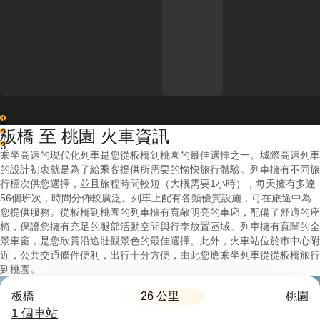
1
板橋 至 桃園 火車資訊
2
3
乘坐高速的現代化列車是您從板橋到桃園的最佳選擇之一。城際高速列車
的設計初衷就是為了給乘客提供所需要的愉快旅行體驗。列車擁有不同旅
行檔次供您選擇，並且旅程時間較短（大概需要1小時），每天擁有多達
56個班次，時間分佈較廣泛。列車上配有各類優質設施，可在旅途中為
您提供服務。從板橋到桃園的列車擁有寬敞明亮的車廂，配備了舒適的座
椅，保證您擁有充足的腿部活動空間與行李放置區域。列車擁有寬闊的全
景車窗，是您欣賞沿途壯觀景色的最佳選擇。此外，火車站位於市中心附
近，公共交通條件便利，出行十分方便，由此您應乘坐列車從從板橋旅行
到桃園。
26 公里
板橋
桃園
1 個車站