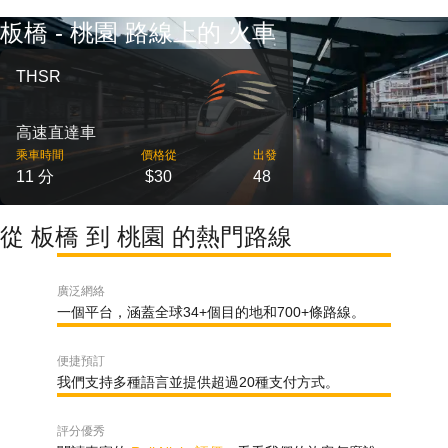
板橋 - 桃園 路線上的 火車
THSR
高速直達車
乘車時間
價格從
出發
11 分
$30
48
從 板橋 到 桃園 的熱門路線
廣泛網絡
一個平台，涵蓋全球34+個目的地和700+條路線。
便捷預訂
我們支持多種語言並提供超過20種支付方式。
評分優秀