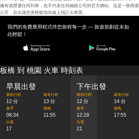
擁有或營運任何列車，也不代表任何鐵路公司的官方網站。這是一家商業
公司，旨在讓您更輕鬆地在線上預訂火車票。
我們的免費應用程式伴您旅程每一步 — 旅遊規劃從未如
此輕鬆！
板橋 到 桃園 火車 時刻表
早晨出發
下午出發
最快行程
最長行程
最快行程
最長行程
12 分
13 分
12 分
14 分
最早
最晚
最早
最晚
06:34
11:55
12:19
17:55
出發
出發
17
21