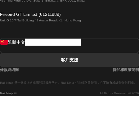
432, Triq Fleur de Lys, Suite 1, Birkirkara, BKR 9061, Malta
倫敦開往愛丁堡的列車
Firebird GT Limited (61211989)
Unit G 15/F Tal Building 49 Austin Road, KL, Hong Kong
羅馬開往拿坡里的列車
罗瓦涅米開往赫尔辛基的列車
繁體中文
里斯本開往拉哥斯的列車
里斯本開往波多的列車
客戶支援
里斯本開往科英布拉的列車
條款與細則
隱私權政策聲明
馬德里開往馬拉加的列車
Rail Ninja 是一個線上火車票預訂服務平台。Rail Ninja 並非鐵路運營商，亦不擁有或經營任何列車。
馬德里開往巴塞罗那的列車
Rail Ninja ®
All Rights Reserved © 2026
馬德里開往塞維亞的列車
馬德里開往阿利坎特的列車
馬拉加開往馬德里的列車
巴塞罗那開往馬德里的列車