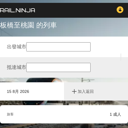
板橋至桃園 的列車
出發城市
抵達城市
15 8月 2026
加入返回
1
成人
旅客