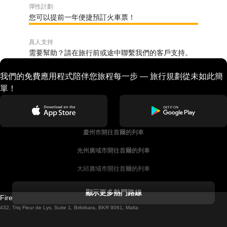
彈性計劃
您可以提前一年便捷預訂火車票！
真人支持
需要幫助？請在旅行前或途中聯繫我們的客戶支持。
我們的免費應用程式陪伴您旅程每一步 — 旅行規劃從未如此簡
單！
慶州市開往首爾的列車
光州廣域市開往首爾的列車
大邱廣域市開往首爾的列車
科克開往都柏林的列車
顯示更多熱門路線
Firebird GT Limited (OC 1451)
都柏林開往戈尔韦的列車
432, Triq Fleur de Lys, Suite 1, Birkirkara, BKR 9061, Malta
倫敦開往愛丁堡的列車