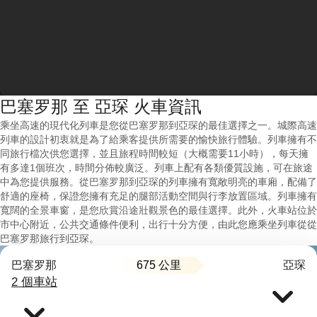
巴塞罗那 至 亞琛 火車資訊
乘坐高速的現代化列車是您從巴塞罗那到亞琛的最佳選擇之一。城際高速
列車的設計初衷就是為了給乘客提供所需要的愉快旅行體驗。列車擁有不
同旅行檔次供您選擇，並且旅程時間較短（大概需要11小時），每天擁
有多達1個班次，時間分佈較廣泛。列車上配有各類優質設施，可在旅途
中為您提供服務。從巴塞罗那到亞琛的列車擁有寬敞明亮的車廂，配備了
舒適的座椅，保證您擁有充足的腿部活動空間與行李放置區域。列車擁有
寬闊的全景車窗，是您欣賞沿途壯觀景色的最佳選擇。此外，火車站位於
市中心附近，公共交通條件便利，出行十分方便，由此您應乘坐列車從從
巴塞罗那旅行到亞琛。
675 公里
巴塞罗那
亞琛
2 個車站