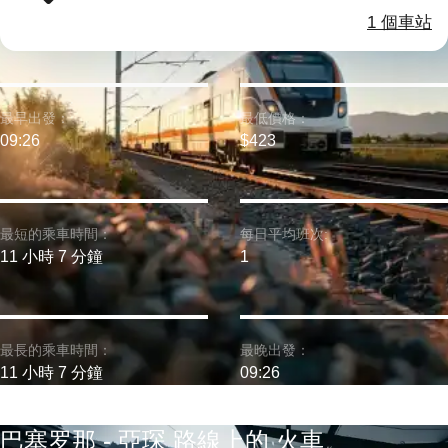
1 個車站
最早出發：
最低價格：
09:26
$423
最短的乘車時間：
每日平均班次:
11 小時 7 分鐘
1
最長的乘車時間：
最晚出發：
11 小時 7 分鐘
09:26
巴塞罗那 - 亞琛 路線上的 火車