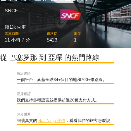
SNCF
轉1次火車
乘車時間
價格從
出發
11 小時 7 分
$423
1
從 巴塞罗那 到 亞琛 的熱門路線
廣泛網絡
一個平台，涵蓋全球34+個目的地和700+條路線。
便捷預訂
我們支持多種語言並提供超過20種支付方式。
評分優秀
閱讀真實的
Rail Ninja 評價
，看看我們的旅客怎麼說。