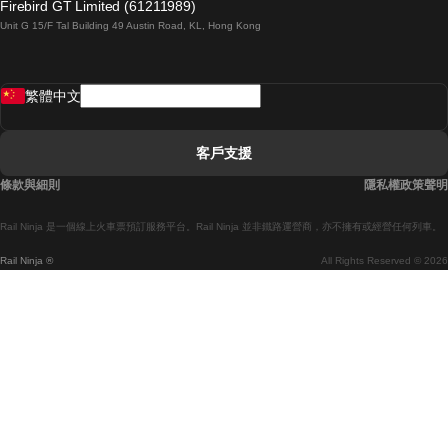
Firebird GT Limited (61211989)
Unit G 15/F Tal Building 49 Austin Road, KL, Hong Kong
羅馬開往拿坡里的列車
罗瓦涅米開往赫尔辛基的列車
繁體中文
里斯本開往拉哥斯的列車
里斯本開往波多的列車
客戶支援
里斯本開往科英布拉的列車
條款與細則
隱私權政策聲明
馬德里開往馬拉加的列車
Rail Ninja 是一個線上火車票預訂服務平台。Rail Ninja 並非鐵路運營商，亦不擁有或經營任何列車。
馬德里開往巴塞罗那的列車
Rail Ninja ®
All Rights Reserved © 2026
馬德里開往塞維亞的列車
馬德里開往阿利坎特的列車
馬拉加開往馬德里的列車
巴塞罗那開往馬德里的列車
巴塞罗那開往塞維亞的列車