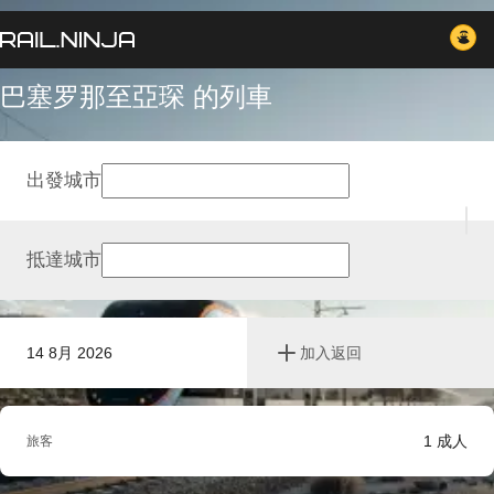
巴塞罗那至亞琛 的列車
出發城市
抵達城市
14 8月 2026
加入返回
1
成人
旅客