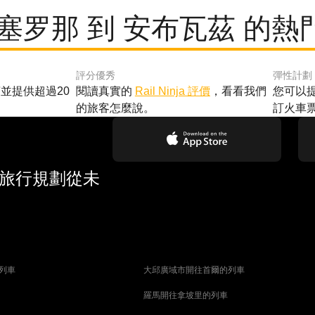
巴塞罗那 到 安布瓦茲 的熱
評分優秀
彈性計劃
並提供超過20
閱讀真實的
Rail Ninja 評價
，看看我們
您可以
的旅客怎麼說。
訂火車
 旅行規劃從未
列車
大邱廣域市開往首爾的列車
羅馬開往拿坡里的列車