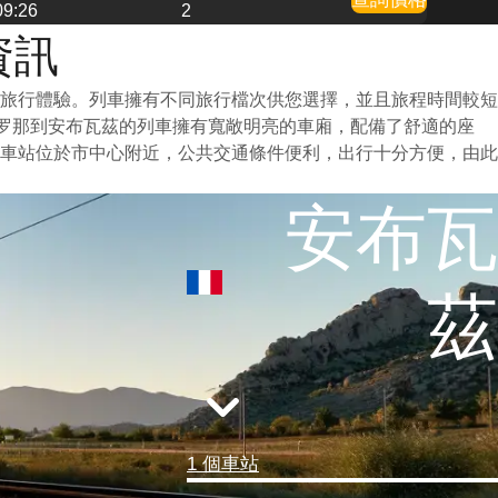
09:26
2
資訊
旅行體驗。列車擁有不同旅行檔次供您選擇，並且旅程時間較短
塞罗那到安布瓦茲的列車擁有寬敞明亮的車廂，配備了舒適的座
車站位於市中心附近，公共交通條件便利，出行十分方便，由此
安布瓦
茲
1 個車站