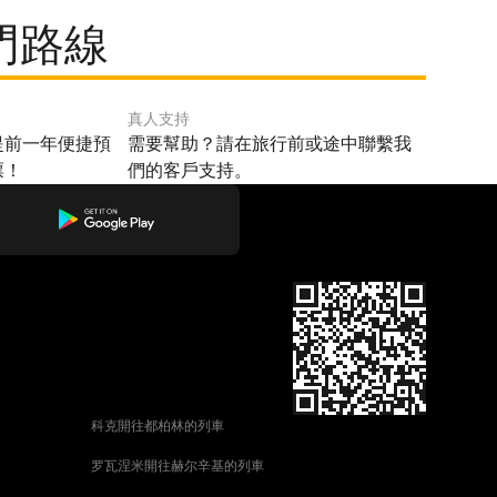
門路線
真人支持
提前一年便捷預
需要幫助？請在旅行前或途中聯繫我
票！
們的客戶支持。
科克開往都柏林的列車
罗瓦涅米開往赫尔辛基的列車