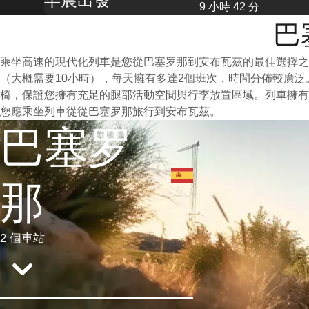
9 小時 42 分
巴
乘坐高速的現代化列車是您從巴塞罗那到安布瓦茲的最佳選擇之
（大概需要10小時），每天擁有多達2個班次，時間分佈較廣
椅，保證您擁有充足的腿部活動空間與行李放置區域。列車擁有
您應乘坐列車從從巴塞罗那旅行到安布瓦茲。
巴塞罗
那
2 個車站