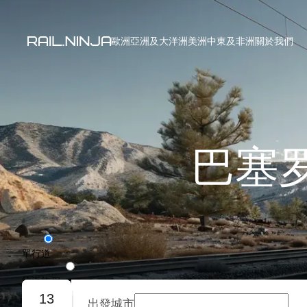
歐洲
亞洲及大洋洲
美洲
中東及非洲
關於我們
巴塞
單行道
往返旅程
13
出發城市