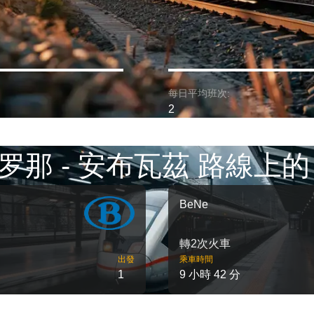
每日平均班次:
2
罗那 - 安布瓦茲 路線上的
BeNe
轉2次火車
出發
乘車時間
1
9 小時 42 分