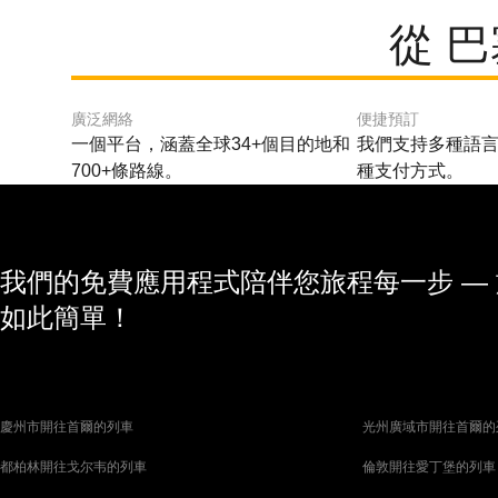
從 
廣泛網絡
便捷預訂
一個平台，涵蓋全球34+個目的地和
我們支持多種語言
700+條路線。
種支付方式。
我們的免費應用程式陪伴您旅程每一步 —
如此簡單！
慶州市開往首爾的列車
光州廣域市開往首爾的
都柏林開往戈尔韦的列車
倫敦開往愛丁堡的列車