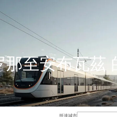
罗那至安布瓦茲 
抵達城市