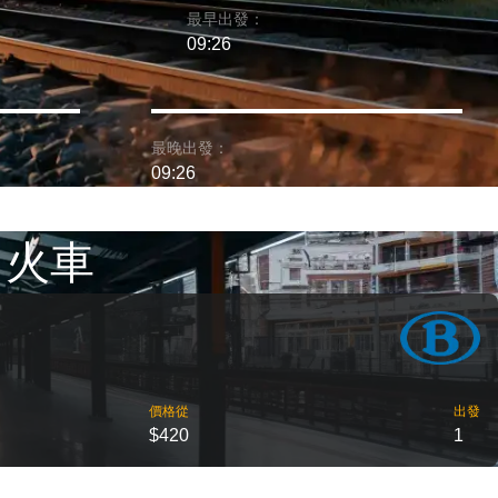
最早出發：
09:26
最晚出發：
09:26
 火車
價格從
出發
$420
1