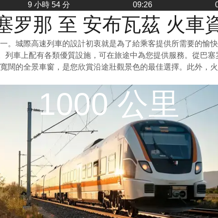
9 小時 54 分
09:26
塞罗那 至 安布瓦茲 火車
一。城際高速列車的設計初衷就是為了給乘客提供所需要的愉快
泛。列車上配有各類優質設施，可在旅途中為您提供服務。從巴
寬闊的全景車窗，是您欣賞沿途壯觀景色的最佳選擇。此外，火
1000 公里