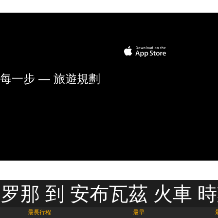
每一步 — 旅遊規劃
罗那 到 安布瓦茲 火車 
最長行程
最早