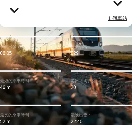
1 個車站
最早出發：
最低價格：
06:05
$29
最短的乘車時間：
每日平均班次:
46 m
20
最長的乘車時間：
最晚出發：
52 m
22:40