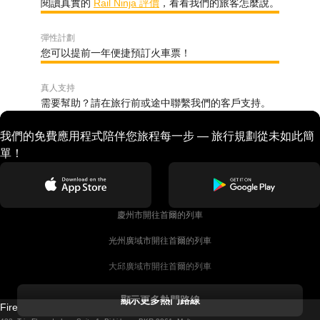
閱讀真實的
Rail Ninja 評價
，看看我們的旅客怎麼說。
彈性計劃
您可以提前一年便捷預訂火車票！
真人支持
需要幫助？請在旅行前或途中聯繫我們的客戶支持。
我們的免費應用程式陪伴您旅程每一步 — 旅行規劃從未如此簡
單！
慶州市開往首爾的列車
光州廣域市開往首爾的列車
大邱廣域市開往首爾的列車
科克開往都柏林的列車
顯示更多熱門路線
Firebird GT Limited (OC 1451)
都柏林開往戈尔韦的列車