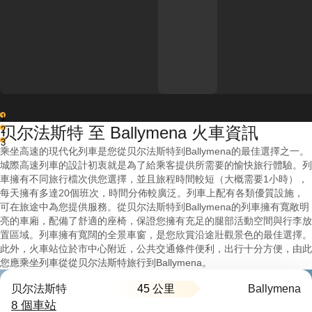
1
贝尔法斯特 至 Ballymena 火車資訊
2
3
乘坐高速的現代化列車是您從贝尔法斯特到Ballymena的最佳選擇之一。
城際高速列車的設計初衷就是為了給乘客提供所需要的愉快旅行體驗。列
車擁有不同旅行檔次供您選擇，並且旅程時間較短（大概需要1小時），
每天擁有多達20個班次，時間分佈較廣泛。列車上配有各類優質設施，
可在旅途中為您提供服務。從贝尔法斯特到Ballymena的列車擁有寬敞明
亮的車廂，配備了舒適的座椅，保證您擁有充足的腿部活動空間與行李放
置區域。列車擁有寬闊的全景車窗，是您欣賞沿途壯觀景色的最佳選擇。
此外，火車站位於市中心附近，公共交通條件便利，出行十分方便，由此
您應乘坐列車從從贝尔法斯特旅行到Ballymena。
45 公里
贝尔法斯特
Ballymena
8 個車站