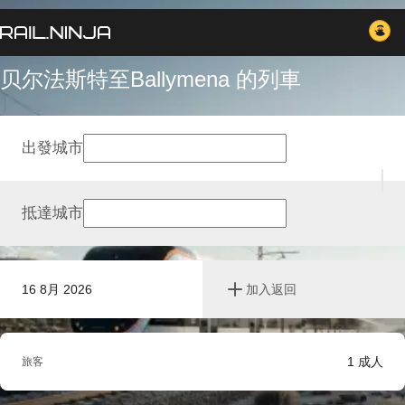
贝尔法斯特至Ballymena 的列車
出發城市
抵達城市
16 8月 2026
加入返回
1
成人
旅客