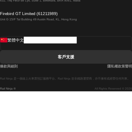
432, Triq Fleur de Lys, Suite 1, Birkirkara, BKR 9061, Malta
倫敦開往愛丁堡的列車
Firebird GT Limited (61211989)
Unit G 15/F Tal Building 49 Austin Road, KL, Hong Kong
羅馬開往拿坡里的列車
罗瓦涅米開往赫尔辛基的列車
繁體中文
里斯本開往拉哥斯的列車
里斯本開往波多的列車
客戶支援
里斯本開往科英布拉的列車
條款與細則
隱私權政策聲明
馬德里開往馬拉加的列車
Rail Ninja 是一個線上火車票預訂服務平台。Rail Ninja 並非鐵路運營商，亦不擁有或經營任何列車。
馬德里開往巴塞罗那的列車
Rail Ninja ®
All Rights Reserved © 2026
馬德里開往塞維亞的列車
馬德里開往阿利坎特的列車
馬拉加開往馬德里的列車
巴塞罗那開往馬德里的列車