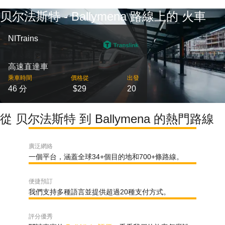
贝尔法斯特 - Ballymena 路線上的 火車
NITrains
高速直達車
乘車時間
價格從
出發
46 分
$29
20
從 贝尔法斯特 到 Ballymena 的熱門路線
廣泛網絡
一個平台，涵蓋全球34+個目的地和700+條路線。
便捷預訂
我們支持多種語言並提供超過20種支付方式。
評分優秀