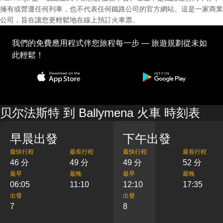
擁有或營運任何列車，也不代表任何鐵路公司的官方網站。這是一家商業
公司，旨在讓您更輕鬆地在線上預訂火車票。
我們的免費應用程式伴您旅程每一步 — 旅遊規劃從未如
此輕鬆！
贝尔法斯特 到 Ballymena 火車 時刻表
早晨出發
下午出發
最快行程
最長行程
最快行程
最長行程
46 分
49 分
49 分
52 分
最早
最晚
最早
最晚
06:05
11:10
12:10
17:35
出發
出發
7
8