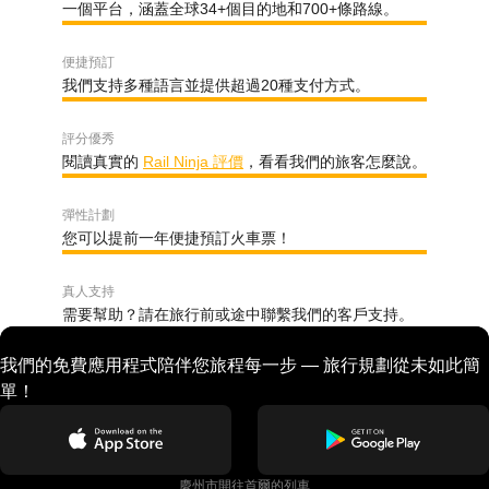
一個平台，涵蓋全球34+個目的地和700+條路線。
便捷預訂
我們支持多種語言並提供超過20種支付方式。
評分優秀
閱讀真實的
Rail Ninja 評價
，看看我們的旅客怎麼說。
彈性計劃
您可以提前一年便捷預訂火車票！
真人支持
需要幫助？請在旅行前或途中聯繫我們的客戶支持。
我們的免費應用程式陪伴您旅程每一步 — 旅行規劃從未如此簡
單！
慶州市開往首爾的列車