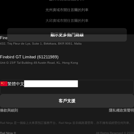
光州廣域市開往首爾的列車
大邱廣域市開往首爾的列車
科克開往都柏林的列車
顯示更多熱門路線
Firebird GT Limited (OC 1451)
都柏林開往戈尔韦的列車
432, Triq Fleur de Lys, Suite 1, Birkirkara, BKR 9061, Malta
倫敦開往愛丁堡的列車
Firebird GT Limited (61211989)
Unit G 15/F Tal Building 49 Austin Road, KL, Hong Kong
羅馬開往拿坡里的列車
罗瓦涅米開往赫尔辛基的列車
繁體中文
里斯本開往拉哥斯的列車
里斯本開往波多的列車
客戶支援
里斯本開往科英布拉的列車
條款與細則
隱私權政策聲明
馬德里開往馬拉加的列車
Rail Ninja 是一個線上火車票預訂服務平台。Rail Ninja 並非鐵路運營商，亦不擁有或經營任何列車。
馬德里開往巴塞罗那的列車
Rail Ninja ®
All Rights Reserved © 2026