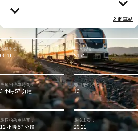
2 個車站
最早出發：
最低價格：
06:11
$154
最短的乘車時間：
每日平均班次:
3 小時 57 分鐘
13
最長的乘車時間：
最晚出發：
12 小時 57 分鐘
20:21