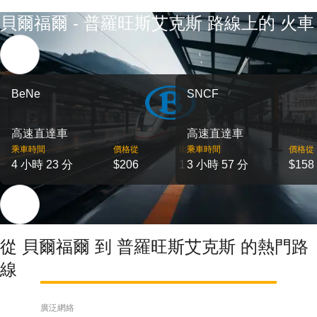
貝爾福爾 - 普羅旺斯艾克斯 路線上的 火車
BeNe
SNCF
高速直達車
高速直達車
乘車時間
價格從
出發
乘車時間
價格從
4 小時 23 分
$206
1
3 小時 57 分
$158
從 貝爾福爾 到 普羅旺斯艾克斯 的熱門路
線
廣泛網絡