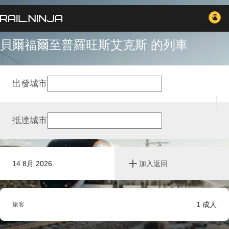
貝爾福爾至普羅旺斯艾克斯 的列車
出發城市
抵達城市
14 8月 2026
加入返回
1
成人
旅客