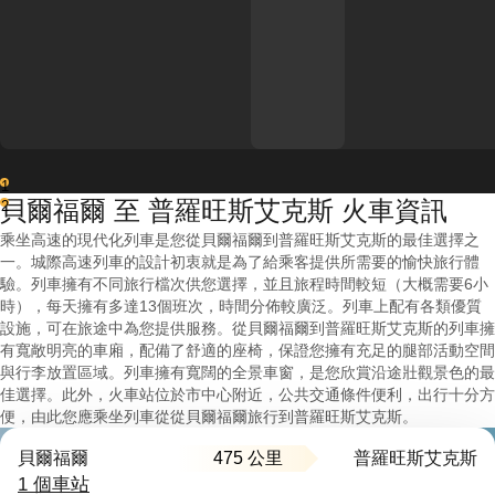
1
貝爾福爾 至 普羅旺斯艾克斯 火車資訊
2
乘坐高速的現代化列車是您從貝爾福爾到普羅旺斯艾克斯的最佳選擇之
一。城際高速列車的設計初衷就是為了給乘客提供所需要的愉快旅行體
驗。列車擁有不同旅行檔次供您選擇，並且旅程時間較短（大概需要6小
時），每天擁有多達13個班次，時間分佈較廣泛。列車上配有各類優質
設施，可在旅途中為您提供服務。從貝爾福爾到普羅旺斯艾克斯的列車擁
有寬敞明亮的車廂，配備了舒適的座椅，保證您擁有充足的腿部活動空間
與行李放置區域。列車擁有寬闊的全景車窗，是您欣賞沿途壯觀景色的最
佳選擇。此外，火車站位於市中心附近，公共交通條件便利，出行十分方
便，由此您應乘坐列車從從貝爾福爾旅行到普羅旺斯艾克斯。
475 公里
貝爾福爾
普羅旺斯艾克斯
1 個車站