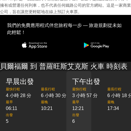
擁有或營運任何列車，也不代表任何鐵路公司的官方網站。這是一家商業
公司，旨在讓您更輕鬆地在線上預訂火車票。
我們的免費應用程式伴您旅程每一步 — 旅遊規劃從未如
此輕鬆！
貝爾福爾 到 普羅旺斯艾克斯 火車 時刻表
早晨出發
下午出發
最快行程
最長行程
最快行程
最長行程
4 小時 28 分
6 小時 30 分
3 小時 57 分
6 小時 18 
最早
最晚
最早
最晚
06:11
10:21
12:21
17:34
出發
出發
5
6