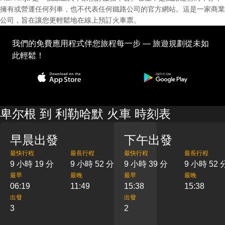
擁有或營運任何列車，也不代表任何鐵路公司的官方網站。這是一家商業
公司，旨在讓您更輕鬆地在線上預訂火車票。
我們的免費應用程式伴您旅程每一步 — 旅遊規劃從未如
此輕鬆！
卑尔根 到 利勒哈默 火車 時刻表
早晨出發
下午出發
最快行程
最長行程
最快行程
最長行程
9 小時 19 分
9 小時 52 分
9 小時 39 分
9 小時 52 
最早
最晚
最早
最晚
06:19
11:49
15:38
15:38
出發
出發
3
2