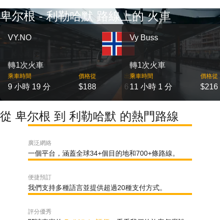
卑尔根 - 利勒哈默 路線上的 火車
VY.NO
Vy Buss
轉1次火車
轉1次火車
乘車時間
價格從
出發
乘車時間
價格從
9 小時 19 分
$188
6
11 小時 1 分
$216
從 卑尔根 到 利勒哈默 的熱門路線
廣泛網絡
一個平台，涵蓋全球34+個目的地和700+條路線。
便捷預訂
我們支持多種語言並提供超過20種支付方式。
評分優秀