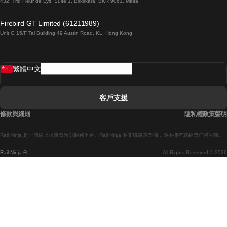
432, Triq Fleur de Lys, Suite 1, Birkirkara, BKR 9061, Malta
倫敦開往愛丁堡的列車
Firebird GT Limited (61211989)
Unit G 15/F Tal Building 49 Austin Road, KL, Hong Kong
羅馬開往拿坡里的列車
罗瓦涅米開往赫尔辛基的列車
繁體中文
里斯本開往拉哥斯的列車
里斯本開往波多的列車
客戶支援
里斯本開往科英布拉的列車
條款與細則
隱私權政策聲明
馬德里開往馬拉加的列車
Rail Ninja 是一個線上火車票預訂服務平台。Rail Ninja 並非鐵路運營商，亦不擁有或經營任何列車。
馬德里開往巴塞罗那的列車
Rail Ninja ®
All Rights Reserved © 2026
馬德里開往塞維亞的列車
馬德里開往阿利坎特的列車
馬拉加開往馬德里的列車
巴塞罗那開往馬德里的列車