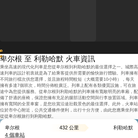
1
卑尔根 至 利勒哈默 火車資訊
2
乘坐高速的現代化列車是您從卑尔根到利勒哈默的最佳選擇之一。城際高
速列車的設計初衷就是為了給乘客提供所需要的愉快旅行體驗。列車擁有
不同旅行檔次供您選擇，並且旅程時間較短（大概需要10小時），每天
擁有多達7個班次，時間分佈較廣泛。列車上配有各類優質設施，可在旅
途中為您提供服務。從卑尔根到利勒哈默的列車擁有寬敞明亮的車廂，配
備了舒適的座椅，保證您擁有充足的腿部活動空間與行李放置區域。列車
擁有寬闊的全景車窗，是您欣賞沿途壯觀景色的最佳選擇。此外，火車站
位於市中心附近，公共交通條件便利，出行十分方便，由此您應乘坐列車
從從卑尔根旅行到利勒哈默。
432 公里
卑尔根
利勒哈默
4 個車站