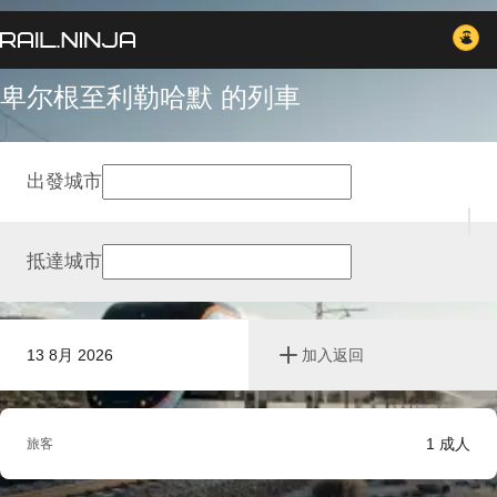
卑尔根至利勒哈默 的列車
出發城市
抵達城市
13 8月 2026
加入返回
1
成人
旅客