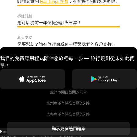
閱讀真實的
Rail Ninja 評價
，看看我們的旅客怎麼說。
彈性計劃
您可以提前一年便捷預訂火車票！
真人支持
需要幫助？請在旅行前或途中聯繫我們的客戶支持。
我們的免費應用程式陪伴您旅程每一步 — 旅行規劃從未如此簡
單！
慶州市開往首爾的列車
光州廣域市開往首爾的列車
大邱廣域市開往首爾的列車
科克開往都柏林的列車
顯示更多熱門路線
Firebird GT Limited (OC 1451)
都柏林開往戈尔韦的列車