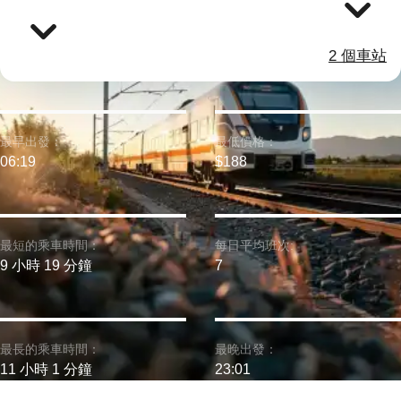
2 個車站
最早出發：
最低價格：
06:19
$188
最短的乘車時間：
每日平均班次:
9 小時 19 分鐘
7
最長的乘車時間：
最晚出發：
11 小時 1 分鐘
23:01