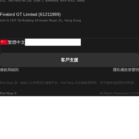
432, Triq Fleur de Lys, Suite 1, Birkirkara, BKR 9061, Malta
倫敦開往愛丁堡的列車
Firebird GT Limited (61211989)
Unit G 15/F Tal Building 49 Austin Road, KL, Hong Kong
羅馬開往拿坡里的列車
罗瓦涅米開往赫尔辛基的列車
繁體中文
里斯本開往拉哥斯的列車
里斯本開往波多的列車
客戶支援
里斯本開往科英布拉的列車
條款與細則
隱私權政策聲明
馬德里開往馬拉加的列車
Rail Ninja 是一個線上火車票預訂服務平台。Rail Ninja 並非鐵路運營商，亦不擁有或經營任何列車。
馬德里開往巴塞罗那的列車
Rail Ninja ®
All Rights Reserved © 2026
馬德里開往塞維亞的列車
馬德里開往阿利坎特的列車
馬拉加開往馬德里的列車
巴塞罗那開往馬德里的列車