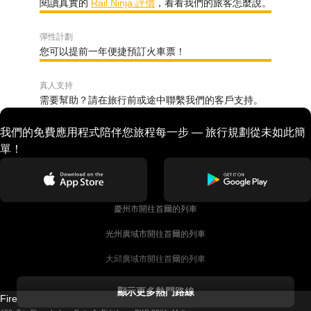
閱讀真實的
Rail Ninja 評價
，看看我們的旅客怎麼說。
彈性計劃
您可以提前一年便捷預訂火車票！
真人支持
需要幫助？請在旅行前或途中聯繫我們的客戶支持。
我們的免費應用程式陪伴您旅程每一步 — 旅行規劃從未如此簡
單！
慶州市開往首爾的列車
光州廣域市開往首爾的列車
大邱廣域市開往首爾的列車
科克開往都柏林的列車
顯示更多熱門路線
Firebird GT Limited (OC 1451)
都柏林開往戈尔韦的列車