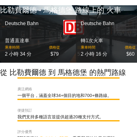
比勒費爾德 - 馬格德堡 路線上的 火車
Deutsche Bahn
Deutsche Bahn
普通直達車
轉1次火車
乘車時間
價格從
出發
乘車時間
價格從
2 小時 34 分
$79
5
2 小時 16 分
$60
從 比勒費爾德 到 馬格德堡 的熱門路線
廣泛網絡
一個平台，涵蓋全球34+個目的地和700+條路線。
便捷預訂
我們支持多種語言並提供超過20種支付方式。
評分優秀