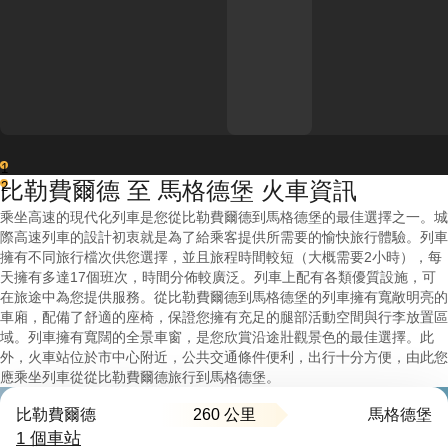
1
比勒費爾德 至 馬格德堡 火車資訊
2
乘坐高速的現代化列車是您從比勒費爾德到馬格德堡的最佳選擇之一。城
際高速列車的設計初衷就是為了給乘客提供所需要的愉快旅行體驗。列車
擁有不同旅行檔次供您選擇，並且旅程時間較短（大概需要2小時），每
天擁有多達17個班次，時間分佈較廣泛。列車上配有各類優質設施，可
在旅途中為您提供服務。從比勒費爾德到馬格德堡的列車擁有寬敞明亮的
車廂，配備了舒適的座椅，保證您擁有充足的腿部活動空間與行李放置區
域。列車擁有寬闊的全景車窗，是您欣賞沿途壯觀景色的最佳選擇。此
外，火車站位於市中心附近，公共交通條件便利，出行十分方便，由此您
應乘坐列車從從比勒費爾德旅行到馬格德堡。
260 公里
比勒費爾德
馬格德堡
1 個車站