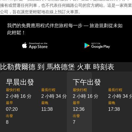
擁有或營運任何列車，也不代表任何鐵路公司的官方網站。這是一家商業
公司，旨在讓您更輕鬆地在線上預訂火車票。
我們的免費應用程式伴您旅程每一步 — 旅遊規劃從未如
此輕鬆！
比勒費爾德 到 馬格德堡 火車 時刻表
早晨出發
下午出發
最快行程
最長行程
最快行程
最長行程
2 小時 16 分
2 小時 34 分
2 小時 16 分
2 小時 34 
最早
最晚
最早
最晚
07:20
11:38
12:36
17:38
出發
出發
8
7