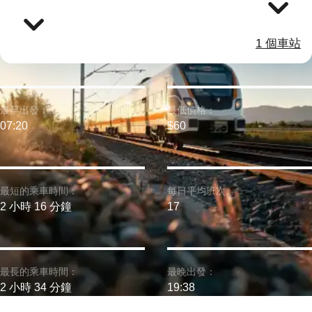
1 個車站
最早出發：
最低價格：
07:20
$60
最短的乘車時間：
每日平均班次:
2 小時 16 分鐘
17
最長的乘車時間：
最晚出發：
2 小時 34 分鐘
19:38