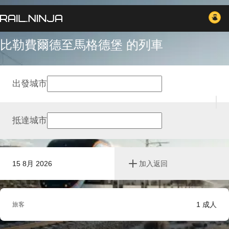
比勒費爾德至馬格德堡 的列車
出發城市
抵達城市
15 8月 2026
加入返回
1
成人
旅客