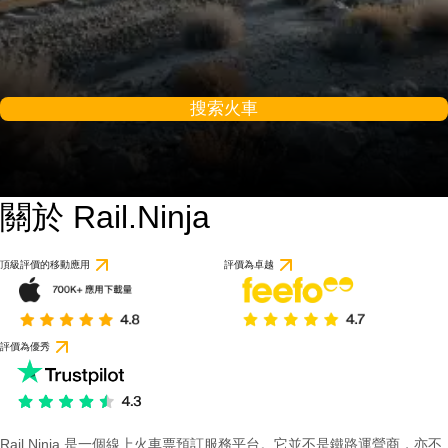
搜索火車
關於 Rail.Ninja
頂級評價的移動應用
評價為卓越
評價為優秀
Rail Ninja 是一個線上火車票預訂服務平台。它並不是鐵路運營商，亦不