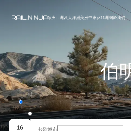
歐洲
亞洲及大洋洲
美洲
中東及非洲
關於我們
伯
單行道
往返旅程
16
出發城市