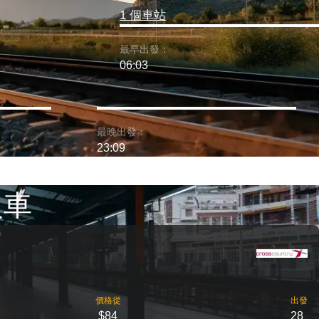
1 個車站
最早出發：
06:03
最晚出發：
23:09
火車
價格從
出發
$84
28