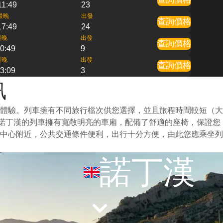
11:49
23
最晚
出發
查詢價格
17:49
24
最晚
出發
查詢價格
0:49
9
最晚
出發
查詢價格
3:09
3
訊
體驗。列車擁有不同旅行檔次供您選擇，並且旅程時間較短（大
到諾丁漢的列車擁有寬敞明亮的車廂，配備了舒適的座椅，保證您
中心附近，公共交通條件便利，出行十分方便，由此您應乘坐列
諾丁漢