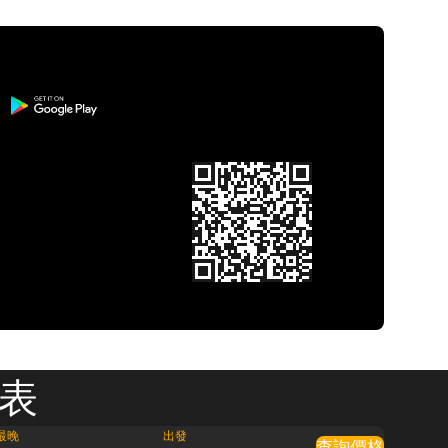
刻表
最晚
出發
查詢價格