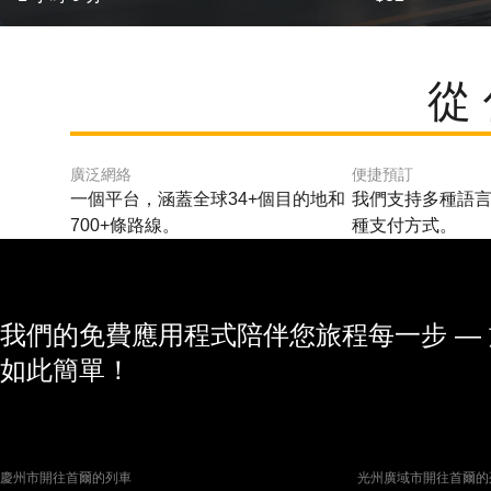
從
廣泛網絡
便捷預訂
一個平台，涵蓋全球34+個目的地和
我們支持多種語言
700+條路線。
種支付方式。
我們的免費應用程式陪伴您旅程每一步 —
如此簡單！
慶州市開往首爾的列車
光州廣域市開往首爾的