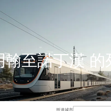
明翰至諾丁漢 的
抵達城市