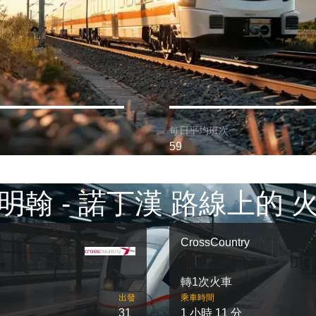
每日平均班次:
59
明翰 - 諾丁漢 路線上的 
CrossCountry
轉1次火車
出發
乘車時間
31
1 小時 11 分