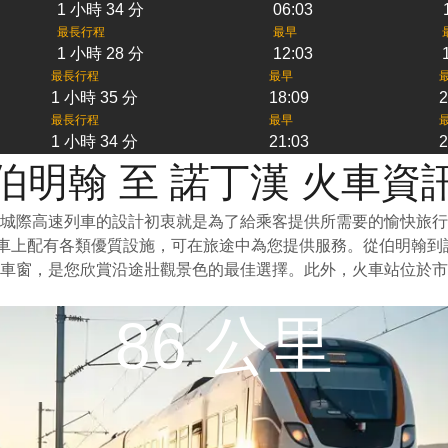
1 小時 34 分
06:03
最長行程
最早
1 小時 28 分
12:03
最長行程
最早
1 小時 35 分
18:09
2
最長行程
最早
1 小時 34 分
21:03
2
伯明翰 至 諾丁漢 火車資
城際高速列車的設計初衷就是為了給乘客提供所需要的愉快旅行
列車上配有各類優質設施，可在旅途中為您提供服務。從伯明翰
車窗，是您欣賞沿途壯觀景色的最佳選擇。此外，火車站位於市
86 公里