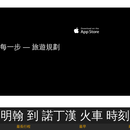
每一步 — 旅遊規劃
明翰 到 諾丁漢 火車 時
最長行程
最早