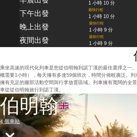
1 小時 10 分
最快行程
下午出發
1 小時 10 分
最快行程
晚上出發
1 小時 9 分
最快行程
夜間出發
1 小時 9 分
乘坐高速的現代化列車是您從伯明翰到諾丁漢的最佳選擇之一。
概需要1小時），每天擁有多達59個班次，時間分佈較廣泛。
擁有充足的腿部活動空間與行李放置區域。列車擁有寬闊的全景
車從從伯明翰旅行到諾丁漢。
伯明翰
4 個車站