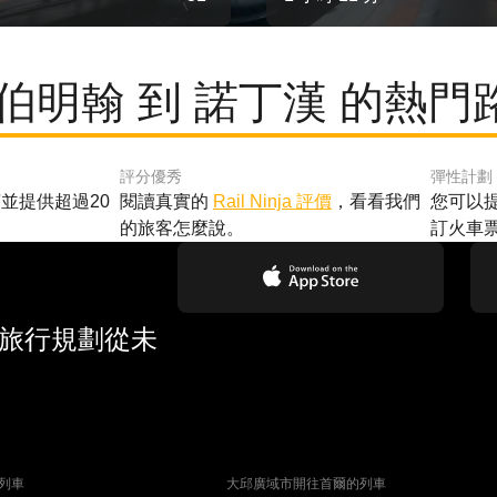
 伯明翰 到 諾丁漢 的熱門
評分優秀
彈性計劃
並提供超過20
閱讀真實的
Rail Ninja 評價
，看看我們
您可以
的旅客怎麼說。
訂火車
 旅行規劃從未
列車
大邱廣域市開往首爾的列車