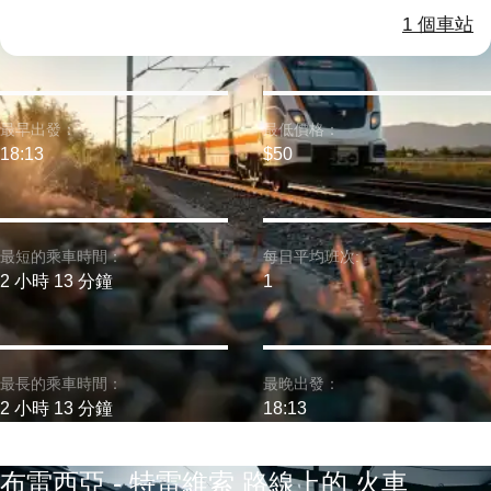
1 個車站
最早出發：
最低價格：
18:13
$50
最短的乘車時間：
每日平均班次:
2 小時 13 分鐘
1
最長的乘車時間：
最晚出發：
2 小時 13 分鐘
18:13
布雷西亞 - 特雷維索 路線上的 火車