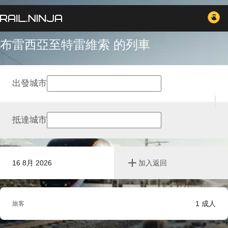
布雷西亞至特雷維索 的列車
出發城市
抵達城市
16 8月 2026
加入返回
1
成人
旅客