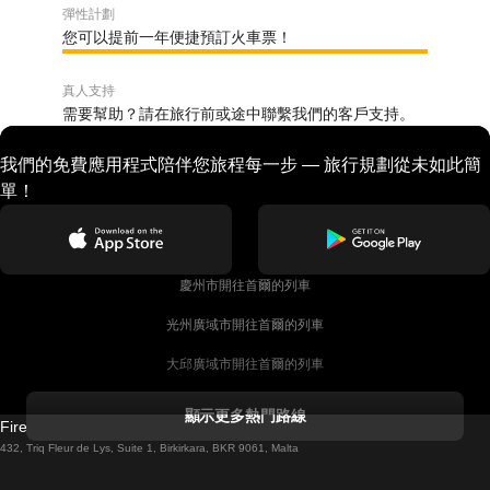
彈性計劃
您可以提前一年便捷預訂火車票！
真人支持
需要幫助？請在旅行前或途中聯繫我們的客戶支持。
我們的免費應用程式陪伴您旅程每一步 — 旅行規劃從未如此簡
單！
慶州市開往首爾的列車
光州廣域市開往首爾的列車
大邱廣域市開往首爾的列車
科克開往都柏林的列車
顯示更多熱門路線
Firebird GT Limited (OC 1451)
都柏林開往戈尔韦的列車
432, Triq Fleur de Lys, Suite 1, Birkirkara, BKR 9061, Malta
倫敦開往愛丁堡的列車