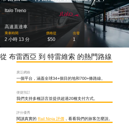
Italo Treno
高速直達車
乘車時間
價格從
出發
2 小時 13 分
$50
1
從 布雷西亞 到 特雷維索 的熱門路線
廣泛網絡
一個平台，涵蓋全球34+個目的地和700+條路線。
便捷預訂
我們支持多種語言並提供超過20種支付方式。
評分優秀
閱讀真實的
Rail Ninja 評價
，看看我們的旅客怎麼說。