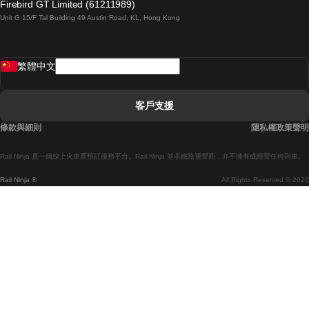
Firebird GT Limited (61211989)
Unit G 15/F Tal Building 49 Austin Road, KL, Hong Kong
羅馬開往拿坡里的列車
罗瓦涅米開往赫尔辛基的列車
繁體中文
里斯本開往拉哥斯的列車
里斯本開往波多的列車
客戶支援
里斯本開往科英布拉的列車
條款與細則
隱私權政策聲明
馬德里開往馬拉加的列車
Rail Ninja 是一個線上火車票預訂服務平台。Rail Ninja 並非鐵路運營商，亦不擁有或經營任何列車。
馬德里開往巴塞罗那的列車
Rail Ninja ®
All Rights Reserved © 2026
馬德里開往塞維亞的列車
馬德里開往阿利坎特的列車
馬拉加開往馬德里的列車
巴塞罗那開往馬德里的列車
巴塞罗那開往塞維亞的列車