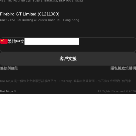
432, Triq Fleur de Lys, Suite 1, Birkirkara, BKR 9061, Malta
倫敦開往愛丁堡的列車
Firebird GT Limited (61211989)
Unit G 15/F Tal Building 49 Austin Road, KL, Hong Kong
羅馬開往拿坡里的列車
罗瓦涅米開往赫尔辛基的列車
繁體中文
里斯本開往拉哥斯的列車
里斯本開往波多的列車
客戶支援
里斯本開往科英布拉的列車
條款與細則
隱私權政策聲明
馬德里開往馬拉加的列車
Rail Ninja 是一個線上火車票預訂服務平台。Rail Ninja 並非鐵路運營商，亦不擁有或經營任何列車。
馬德里開往巴塞罗那的列車
Rail Ninja ®
All Rights Reserved © 2026
馬德里開往塞維亞的列車
馬德里開往阿利坎特的列車
馬拉加開往馬德里的列車
巴塞罗那開往馬德里的列車