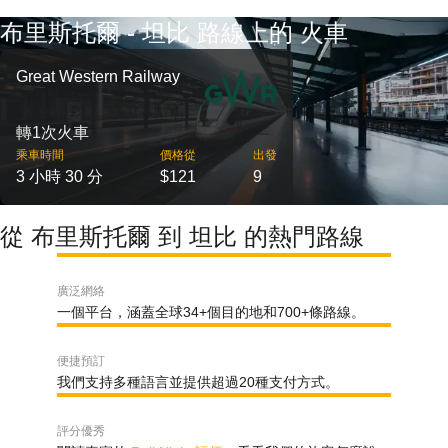
布里斯托爾 - 坦比 路線上的 火車
Great Western Railway
轉1次火車
乘車時間
價格從
出發
3 小時 30 分
$121
9
從 布里斯托爾 到 坦比 的熱門路線
廣泛網絡
一個平台，涵蓋全球34+個目的地和700+條路線。
便捷預訂
我們支持多種語言並提供超過20種支付方式。
評分優秀