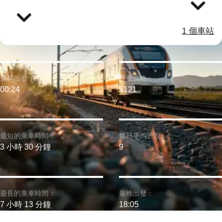
1 個車站
最早出發：
最低價格：
00:24
$121
最短的乘車時間：
每日平均班次:
3 小時 30 分鐘
9
最長的乘車時間：
最晚出發：
7 小時 13 分鐘
18:05