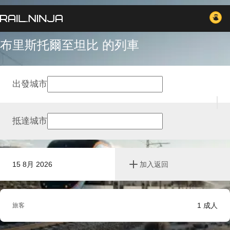
布里斯托爾至坦比 的列車
出發城市
抵達城市
15 8月 2026
加入返回
1
成人
旅客