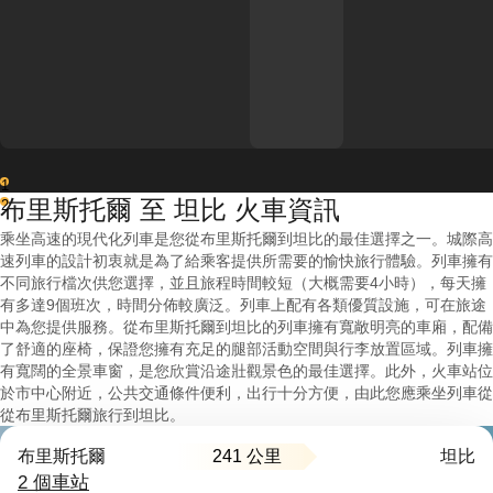
1
布里斯托爾 至 坦比 火車資訊
2
乘坐高速的現代化列車是您從布里斯托爾到坦比的最佳選擇之一。城際高
速列車的設計初衷就是為了給乘客提供所需要的愉快旅行體驗。列車擁有
不同旅行檔次供您選擇，並且旅程時間較短（大概需要4小時），每天擁
有多達9個班次，時間分佈較廣泛。列車上配有各類優質設施，可在旅途
中為您提供服務。從布里斯托爾到坦比的列車擁有寬敞明亮的車廂，配備
了舒適的座椅，保證您擁有充足的腿部活動空間與行李放置區域。列車擁
有寬闊的全景車窗，是您欣賞沿途壯觀景色的最佳選擇。此外，火車站位
於市中心附近，公共交通條件便利，出行十分方便，由此您應乘坐列車從
從布里斯托爾旅行到坦比。
241 公里
布里斯托爾
坦比
2 個車站