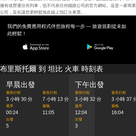
擁有或營運任何列車，也不代表任何鐵路公司的官方網站。這是一家商業
公司，旨在讓您更輕鬆地在線上預訂火車票。
我們的免費應用程式伴您旅程每一步 — 旅遊規劃從未如
此輕鬆！
布里斯托爾 到 坦比 火車 時刻表
早晨出發
下午出發
最快行程
最長行程
最快行程
最長行程
3 小時 30 分
7 小時 13 分
3 小時 32 分
3 小時 37 
最早
最晚
最早
最晚
00:24
11:05
12:04
16:04
出發
出發
5
3