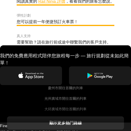
閱讀真實的
Rail Ninja 評價
，看看我們的旅客怎麼說。
彈性計劃
您可以提前一年便捷預訂火車票！
真人支持
需要幫助？請在旅行前或途中聯繫我們的客戶支持。
我們的免費應用程式陪伴您旅程每一步 — 旅行規劃從未如此簡
單！
慶州市開往首爾的列車
光州廣域市開往首爾的列車
大邱廣域市開往首爾的列車
科克開往都柏林的列車
顯示更多熱門路線
Firebird GT Limited (OC 1451)
都柏林開往戈尔韦的列車