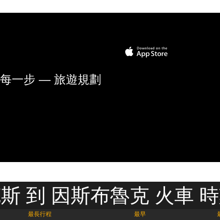
每一步 — 旅遊規劃
斯 到 因斯布魯克 火車 
最長行程
最早