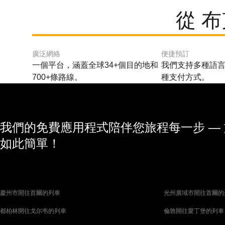
從 
廣泛網絡
便捷預訂
一個平台，涵蓋全球34+個目的地和
我們支持多種語言
700+條路線。
種支付方式。
我們的免費應用程式陪伴您旅程每一步 —
如此簡單！
慶州市開往首爾的列車
光州廣域市開往首爾的
都柏林開往戈尔韦的列車
倫敦開往愛丁堡的列車