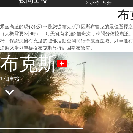
2 小時 15 分
布
乘坐高速的現代化列車是您從布克斯到因斯布魯克的最佳選擇之
（大概需要3小時），每天擁有多達2個班次，時間分佈較廣泛
椅，保證您擁有充足的腿部活動空間與行李放置區域。列車擁有
您應乘坐列車從從布克斯旅行到因斯布魯克。
布克斯
1 個車站