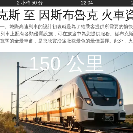
2 小時 50 分
22:04
克斯 至 因斯布魯克 火車
一。城際高速列車的設計初衷就是為了給乘客提供所需要的愉快
。列車上配有各類優質設施，可在旅途中為您提供服務。從布克
寬闊的全景車窗，是您欣賞沿途壯觀景色的最佳選擇。此外，火
150 公里