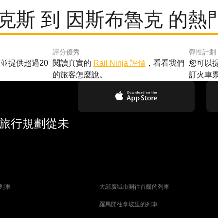
布克斯 到 因斯布魯克 的熱
評分優秀
彈性計劃
並提供超過20
閱讀真實的
Rail Ninja 評價
，看看我們
您可以
的旅客怎麼說。
訂火車
 旅行規劃從未
列車
大邱廣域市開往首爾的列車
羅馬開往拿坡里的列車