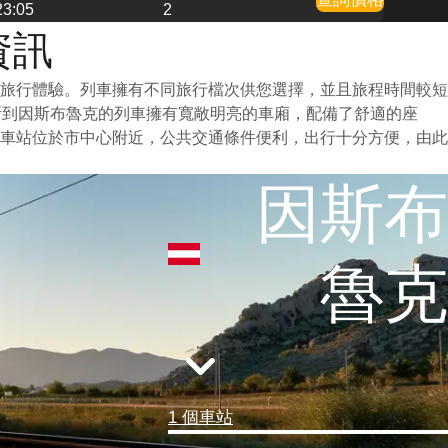
23:05
2
資訊
旅行體驗。列車擁有不同旅行檔次供您選擇，並且旅程時間較短
斯到因斯布魯克的列車擁有寬敞明亮的車廂，配備了舒適的座
車站位於市中心附近，公共交通條件便利，出行十分方便，由此
因斯布
魯克
1 個車站