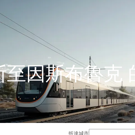
斯至因斯布魯克 
抵達城市