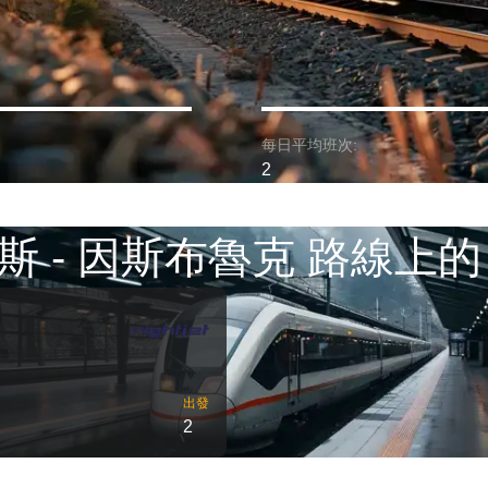
每日平均班次:
2
斯 - 因斯布魯克 路線上的
出發
2