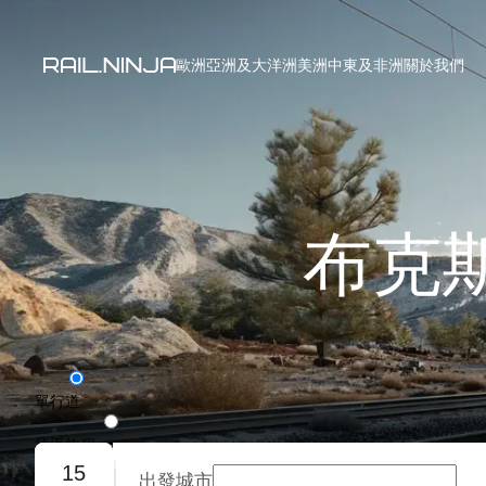
歐洲
亞洲及大洋洲
美洲
中東及非洲
關於我們
布克
單行道
往返旅程
15
出發城市