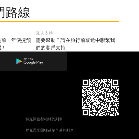
門路線
真人支持
提前一年便捷預
需要幫助？請在旅行前或途中聯繫我
票！
們的客戶支持。
科克開往都柏林的列車
罗瓦涅米開往赫尔辛基的列車