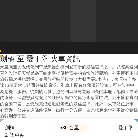
1
劍橋 至 愛丁堡 火車資訊
2
乘坐高速的現代化列車是您從劍橋到愛丁堡的最佳選擇之一。城際高速列
車的設計初衷就是為了給乘客提供所需要的愉快旅行體驗。列車擁有不同
旅行檔次供您選擇，並且旅程時間較短（大概需要6小時），每天擁有多
達13個班次，時間分佈較廣泛。列車上配有各類優質設施，可在旅途中
為您提供服務。從劍橋到愛丁堡的列車擁有寬敞明亮的車廂，配備了舒適
的座椅，保證您擁有充足的腿部活動空間與行李放置區域。列車擁有寬闊
的全景車窗，是您欣賞沿途壯觀景色的最佳選擇。此外，火車站位於市中
心附近，公共交通條件便利，出行十分方便，由此您應乘坐列車從從劍橋
旅行到愛丁堡。
530 公里
劍橋
愛丁堡
2 個車站