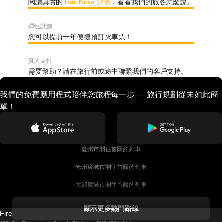
閱讀真實的
Rail Ninja 評價
，看看我們的旅客怎麼說。
彈性計劃
您可以提前一年便捷預訂火車票！
真人支持
需要幫助？請在旅行前或途中聯繫我們的客戶支持。
我們的免費應用程式陪伴您旅程每一步 — 旅行規劃從未如此簡
單！
慶州市開往首爾的列車
光州廣域市開往首爾的列車
大邱廣域市開往首爾的列車
科克開往都柏林的列車
顯示更多熱門路線
Firebird GT Limited (OC 1451)
都柏林開往戈尔韦的列車