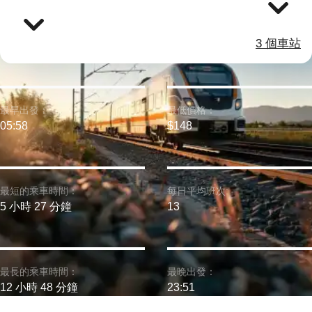
3 個車站
最早出發：
最低價格：
05:58
$148
最短的乘車時間：
每日平均班次:
5 小時 27 分鐘
13
最長的乘車時間：
最晚出發：
12 小時 48 分鐘
23:51