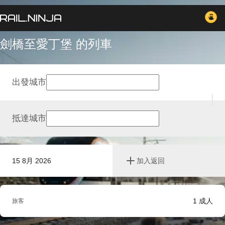
劍橋至愛丁堡 的列車
出發城市
抵達城市
15 8月 2026
加入返回
1
成人
旅客