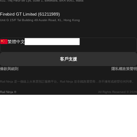
432, Triq Fleur de Lys, Suite 1, Birkirkara, BKR 9061, Malta
倫敦開往愛丁堡的列車
Firebird GT Limited (61211989)
Unit G 15/F Tal Building 49 Austin Road, KL, Hong Kong
羅馬開往拿坡里的列車
罗瓦涅米開往赫尔辛基的列車
繁體中文
里斯本開往拉哥斯的列車
里斯本開往波多的列車
客戶支援
里斯本開往科英布拉的列車
條款與細則
隱私權政策聲明
馬德里開往馬拉加的列車
Rail Ninja 是一個線上火車票預訂服務平台。Rail Ninja 並非鐵路運營商，亦不擁有或經營任何列車。
馬德里開往巴塞罗那的列車
Rail Ninja ®
All Rights Reserved © 2026
馬德里開往塞維亞的列車
馬德里開往阿利坎特的列車
馬拉加開往馬德里的列車
巴塞罗那開往馬德里的列車