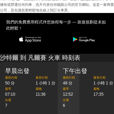
擁有或營運任何列車，也不代表任何鐵路公司的官方網站。這是一家商業
公司，旨在讓您更輕鬆地在線上預訂火車票。
我們的免費應用程式伴您旅程每一步 — 旅遊規劃從未如
此輕鬆！
沙特爾 到 凡爾賽 火車 時刻表
早晨出發
下午出發
最快行程
最長行程
最快行程
最長行程
50 分
1 小時 1 分
48 分
1 小時 1 分
最早
最晚
最早
最晚
07:10
11:36
12:52
17:35
出發
出發
7
6