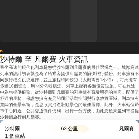
1
沙特爾 至 凡爾賽 火車資訊
2
乘坐高速的現代化列車是您從沙特爾到凡爾賽的最佳選擇之一。城際高速
列車的設計初衷就是為了給乘客提供所需要的愉快旅行體驗。列車擁有不
同旅行檔次供您選擇，並且旅程時間較短（大概需要1小時），每天擁有
多達16個班次，時間分佈較廣泛。列車上配有各類優質設施，可在旅途
中為您提供服務。從沙特爾到凡爾賽的列車擁有寬敞明亮的車廂，配備了
舒適的座椅，保證您擁有充足的腿部活動空間與行李放置區域。列車擁有
寬闊的全景車窗，是您欣賞沿途壯觀景色的最佳選擇。此外，火車站位於
市中心附近，公共交通條件便利，出行十分方便，由此您應乘坐列車從從
沙特爾旅行到凡爾賽。
62 公里
沙特爾
凡爾賽
1 個車站