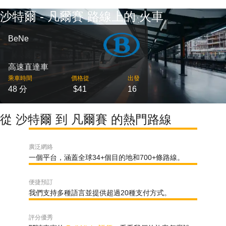
沙特爾 - 凡爾賽 路線上的 火車
BeNe
高速直達車
乘車時間
價格從
出發
48 分
$41
16
從 沙特爾 到 凡爾賽 的熱門路線
廣泛網絡
一個平台，涵蓋全球34+個目的地和700+條路線。
便捷預訂
我們支持多種語言並提供超過20種支付方式。
評分優秀