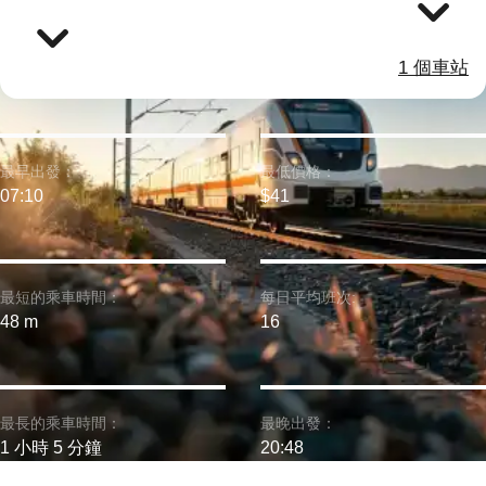
1 個車站
最早出發：
最低價格：
07:10
$41
最短的乘車時間：
每日平均班次:
48 m
16
最長的乘車時間：
最晚出發：
1 小時 5 分鐘
20:48