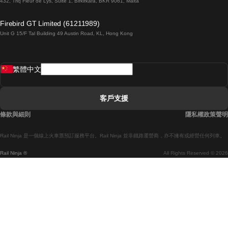
432, Triq Fleur de Lys, Suite 1, Birkirkara, BKR 9061, Malta
倫敦開往愛丁堡的列車
Firebird GT Limited (61211989)
Unit G 15/F Tal Building 49 Austin Road, KL, Hong Kong
羅馬開往拿坡里的列車
罗瓦涅米開往赫尔辛基的列車
繁體中文
里斯本開往拉哥斯的列車
里斯本開往波多的列車
客戶支援
里斯本開往科英布拉的列車
條款與細則
隱私權政策聲明
馬德里開往馬拉加的列車
Rail Ninja 是一個線上火車票預訂服務平台。Rail Ninja 並非鐵路運營商，亦不擁有或經營任何列車。
馬德里開往巴塞罗那的列車
Rail Ninja ®
All Rights Reserved © 2026
馬德里開往塞維亞的列車
馬德里開往阿利坎特的列車
馬拉加開往馬德里的列車
巴塞罗那開往馬德里的列車