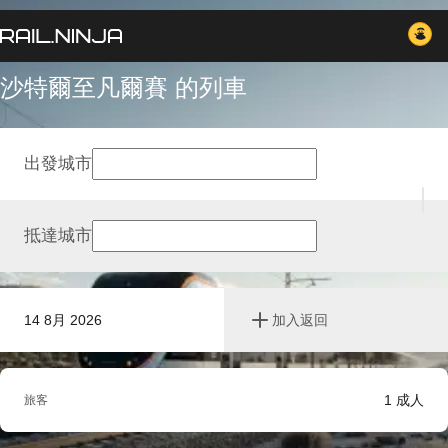
沙特爾至凡爾賽 的列車
出發城市
抵達城市
14 8月 2026
加入返回
1
成人
旅客