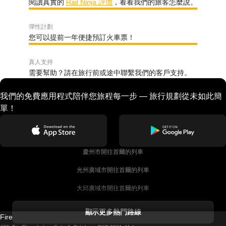
閱讀真實的
Rail Ninja 評價
，看看我們的旅客怎麼說。
彈性計劃
您可以提前一年便捷預訂火車票！
真人支持
需要幫助？請在旅行前或途中聯繫我們的客戶支持。
我們的免費應用程式陪伴您旅程每一步 — 旅行規劃從未如此簡
單！
慶州市開往首爾的列車
光州廣域市開往首爾的列車
大邱廣域市開往首爾的列車
科克開往都柏林的列車
顯示更多熱門路線
Firebird GT Limited (OC 1451)
都柏林開往戈尔韦的列車