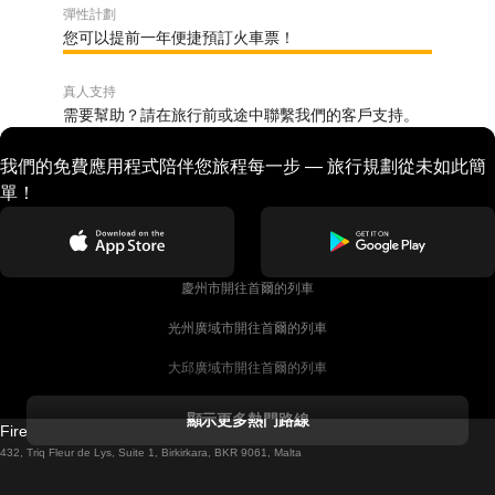
彈性計劃
您可以提前一年便捷預訂火車票！
真人支持
需要幫助？請在旅行前或途中聯繫我們的客戶支持。
我們的免費應用程式陪伴您旅程每一步 — 旅行規劃從未如此簡
單！
慶州市開往首爾的列車
光州廣域市開往首爾的列車
大邱廣域市開往首爾的列車
科克開往都柏林的列車
顯示更多熱門路線
Firebird GT Limited (OC 1451)
都柏林開往戈尔韦的列車
432, Triq Fleur de Lys, Suite 1, Birkirkara, BKR 9061, Malta
倫敦開往愛丁堡的列車