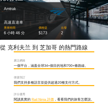
Amtrak
高速直達車
乘車時間
價格從
出發
6 小時 46 分
$173
2
從 克利夫兰 到 芝加哥 的熱門路線
廣泛網絡
一個平台，涵蓋全球34+個目的地和700+條路線。
便捷預訂
我們支持多種語言並提供超過20種支付方式。
評分優秀
閱讀真實的
Rail Ninja 評價
，看看我們的旅客怎麼說。