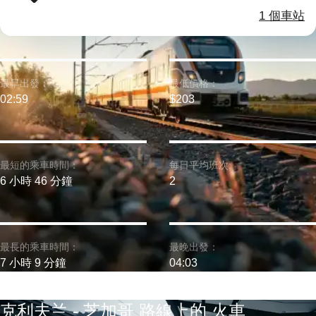
1 個車站
最早出發：
最低價格：
02:59
$203
最短的乘車時間：
每日平均班次:
6 小時 46 分鐘
2
最長的乘車時間：
最晚出發：
7 小時 9 分鐘
04:03
克利夫兰 - 芝加哥 路線上的 火車