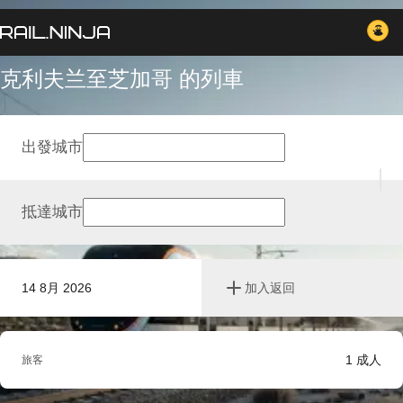
克利夫兰至芝加哥 的列車
出發城市
抵達城市
14 8月 2026
加入返回
1
成人
旅客