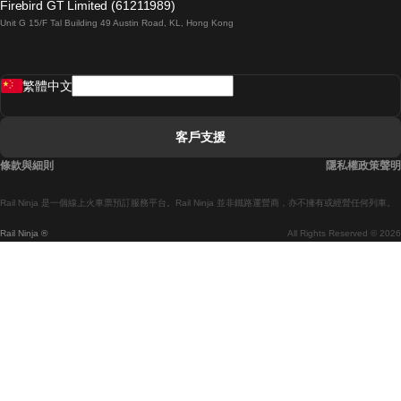
Firebird GT Limited (61211989)
Unit G 15/F Tal Building 49 Austin Road, KL, Hong Kong
羅馬開往拿坡里的列車
罗瓦涅米開往赫尔辛基的列車
繁體中文
里斯本開往拉哥斯的列車
里斯本開往波多的列車
客戶支援
里斯本開往科英布拉的列車
條款與細則
隱私權政策聲明
馬德里開往馬拉加的列車
Rail Ninja 是一個線上火車票預訂服務平台。Rail Ninja 並非鐵路運營商，亦不擁有或經營任何列車。
馬德里開往巴塞罗那的列車
Rail Ninja ®
All Rights Reserved © 2026
馬德里開往塞維亞的列車
馬德里開往阿利坎特的列車
馬拉加開往馬德里的列車
巴塞罗那開往馬德里的列車
巴塞罗那開往塞維亞的列車