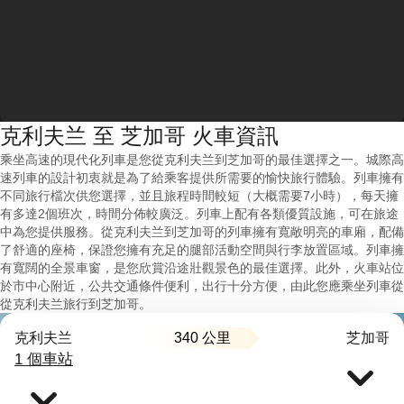
克利夫兰 至 芝加哥 火車資訊
乘坐高速的現代化列車是您從克利夫兰到芝加哥的最佳選擇之一。城際高
速列車的設計初衷就是為了給乘客提供所需要的愉快旅行體驗。列車擁有
不同旅行檔次供您選擇，並且旅程時間較短（大概需要7小時），每天擁
有多達2個班次，時間分佈較廣泛。列車上配有各類優質設施，可在旅途
中為您提供服務。從克利夫兰到芝加哥的列車擁有寬敞明亮的車廂，配備
了舒適的座椅，保證您擁有充足的腿部活動空間與行李放置區域。列車擁
有寬闊的全景車窗，是您欣賞沿途壯觀景色的最佳選擇。此外，火車站位
於市中心附近，公共交通條件便利，出行十分方便，由此您應乘坐列車從
從克利夫兰旅行到芝加哥。
340 公里
克利夫兰
芝加哥
1 個車站