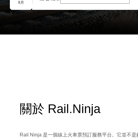
團體預訂
8月
關於 Rail.Ninja
Rail Ninja 是一個線上火車票預訂服務平台。