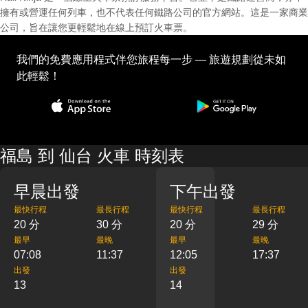
擁有或營運任何列車，也不代表任何鐵路公司的官方網站。這是一家商業
公司，旨在讓您更輕鬆地在線上預訂火車票。
我們的免費應用程式伴您旅程每一步 — 旅遊規劃從未如
此輕鬆！
福島 到 仙台 火車 時刻表
早晨出發
下午出發
最快行程
最長行程
最快行程
最長行程
20 分
30 分
20 分
29 分
最早
最晚
最早
最晚
07:08
11:37
12:05
17:37
出發
出發
13
14