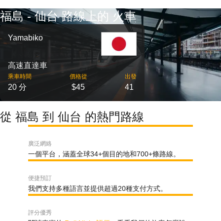
福島 - 仙台 路線上的 火車
Yamabiko
高速直達車
乘車時間
價格從
出發
20 分
$45
41
從 福島 到 仙台 的熱門路線
廣泛網絡
一個平台，涵蓋全球34+個目的地和700+條路線。
便捷預訂
我們支持多種語言並提供超過20種支付方式。
評分優秀