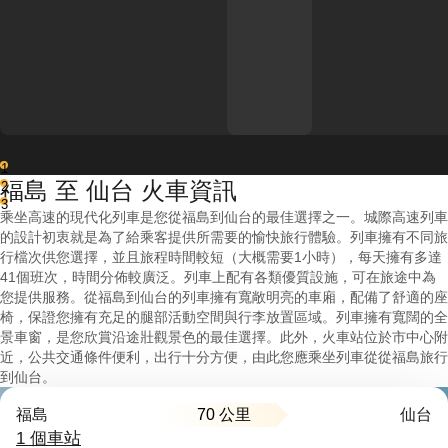
1
福島 至 仙台 火車資訊
2
3
乘坐高速的現代化列車是您從福島到仙台的最佳選擇之一。城際高速列車
的設計初衷就是為了給乘客提供所需要的愉快旅行體驗。列車擁有不同旅
行檔次供您選擇，並且旅程時間較短（大概需要1小時），每天擁有多達
41個班次，時間分佈較廣泛。列車上配有各類優質設施，可在旅途中為
您提供服務。從福島到仙台的列車擁有寬敞明亮的車廂，配備了舒適的座
椅，保證您擁有充足的腿部活動空間與行李放置區域。列車擁有寬闊的全
景車窗，是您欣賞沿途壯觀景色的最佳選擇。此外，火車站位於市中心附
近，公共交通條件便利，出行十分方便，由此您應乘坐列車從從福島旅行
到仙台。
70 公里
福島
仙台
1 個車站