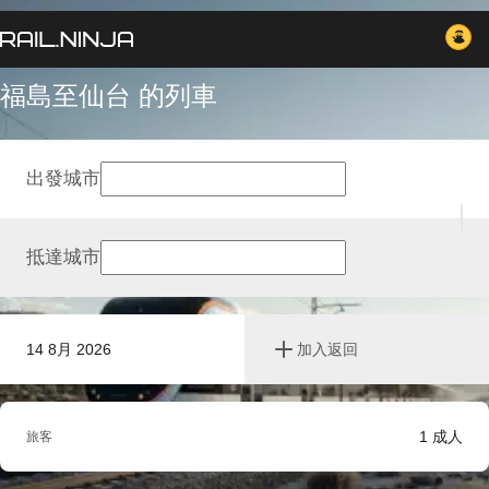
福島至仙台 的列車
出發城市
抵達城市
14 8月 2026
加入返回
1
成人
旅客