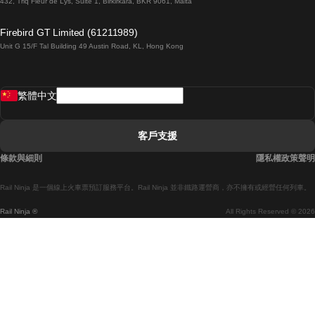
432, Triq Fleur de Lys, Suite 1, Birkirkara, BKR 9061, Malta
倫敦開往愛丁堡的列車
Firebird GT Limited (61211989)
Unit G 15/F Tal Building 49 Austin Road, KL, Hong Kong
羅馬開往拿坡里的列車
罗瓦涅米開往赫尔辛基的列車
繁體中文
里斯本開往拉哥斯的列車
里斯本開往波多的列車
客戶支援
里斯本開往科英布拉的列車
條款與細則
隱私權政策聲明
馬德里開往馬拉加的列車
Rail Ninja 是一個線上火車票預訂服務平台。Rail Ninja 並非鐵路運營商，亦不擁有或經營任何列車。
馬德里開往巴塞罗那的列車
Rail Ninja ®
All Rights Reserved © 2026
馬德里開往塞維亞的列車
馬德里開往阿利坎特的列車
馬拉加開往馬德里的列車
巴塞罗那開往馬德里的列車