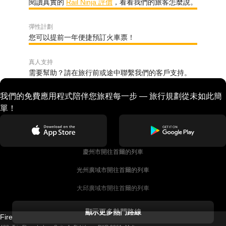
閱讀真實的
Rail Ninja 評價
，看看我們的旅客怎麼說。
彈性計劃
您可以提前一年便捷預訂火車票！
真人支持
需要幫助？請在旅行前或途中聯繫我們的客戶支持。
我們的免費應用程式陪伴您旅程每一步 — 旅行規劃從未如此簡
單！
慶州市開往首爾的列車
光州廣域市開往首爾的列車
大邱廣域市開往首爾的列車
科克開往都柏林的列車
顯示更多熱門路線
Firebird GT Limited (OC 1451)
都柏林開往戈尔韦的列車