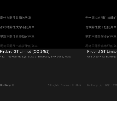
慶州市開往首爾的列車
光州廣域市開往首爾的
都柏林開往戈尔韦的列車
倫敦開往愛丁堡的列車
里斯本開往拉哥斯的列車
里斯本開往波多的列車
馬德里開往巴塞罗那的列車
馬德里開往塞維亞的列
Firebird GT Limited (OC 1451)
Firebird GT Limit
巴塞罗那開往馬德里的列車
巴塞罗那開往塞維亞的
432, Triq Fleur de Lys, Suite 1, Birkirkara, BKR 9061, Malta
Unit G 15/F Tal Buildin
威尼斯開往羅馬的列車
柏林開往布拉格的列車
布拉提斯拉瓦開往布達佩斯的列車
维也纳開往布達佩斯的
首爾開往蔚山廣域市的列車
首爾開往大邱廣域市的
Rail Ninja ®
All Rights Reserved © 2026
Rail Ninja 是一個
阿利坎特開往馬德里的列車
愛丁堡開往倫敦的列車
中央車站開往弗拉姆的列車
中央車站開往斯德哥爾
昌原市開往首爾的列車
天安市開往釜山的列車