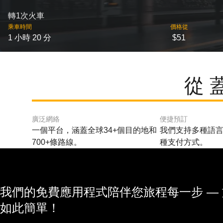
轉1次火車
乘車時間
價格從
1 小時 20 分
$51
從 
廣泛網絡
便捷預訂
一個平台，涵蓋全球34+個目的地和
我們支持多種語言
700+條路線。
種支付方式。
我們的免費應用程式陪伴您旅程每一步 —
如此簡單！