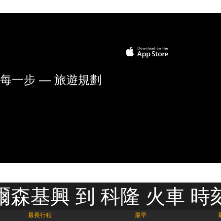
每一步 — 旅遊規劃
爾森基興 到 科隆 火車 時
最長行程
最早