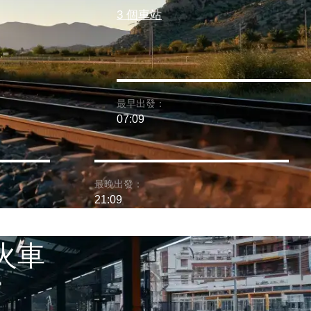
3 個車站
最早出發：
07:09
最晚出發：
21:09
 火車