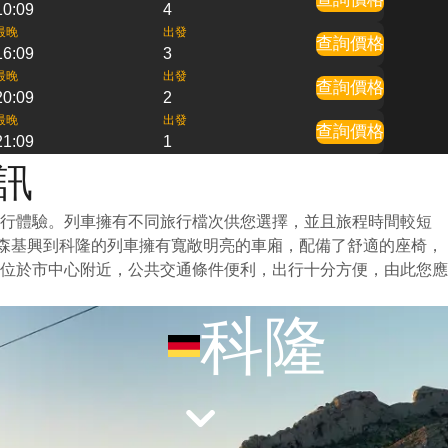
10:09
4
最晚
出發
查詢價格
16:09
3
最晚
出發
查詢價格
20:09
2
最晚
出發
查詢價格
21:09
1
訊
旅行體驗。列車擁有不同旅行檔次供您選擇，並且旅程時間較短
爾森基興到科隆的列車擁有寬敞明亮的車廂，配備了舒適的座椅，
位於市中心附近，公共交通條件便利，出行十分方便，由此您應
科隆