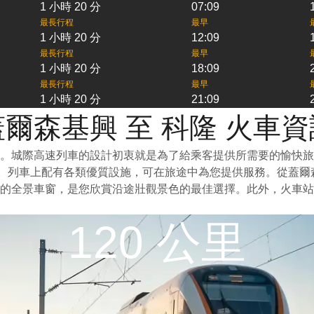
1 小時 20 分
07:09
最長行程
最早
1 小時 20 分
12:09
最長行程
最早
1 小時 20 分
18:09
最長行程
最早
1 小時 20 分
21:09
蓋爾森基興 至 科隆 火車資
一。城際高速列車的設計初衷就是為了給乘客提供所需要的愉快
泛。列車上配有各類優質設施，可在旅途中為您提供服務。從蓋
的全景車窗，是您欣賞沿途壯觀景色的最佳選擇。此外，火車站
120 公里