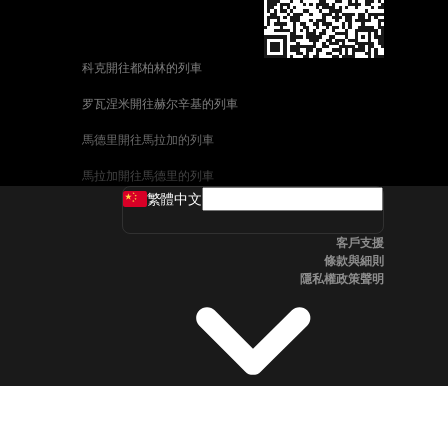
科克開往都柏林的列車
罗瓦涅米開往赫尔辛基的列車
馬德里開往馬拉加的列車
馬拉加開往馬德里的列車
繁體中文
威尼斯開往佛羅倫斯的列車
客戶支援
釜山開往首爾的列車
條款與細則
隱私權政策聲明
维也纳開往布拉格的列車
斯德哥爾摩開往哥本哈根的列車
中央車站開往卑尔根的列車
全州開往首爾的列車
科英布拉開往波多的列車