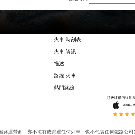
9.2 / 10 基於
火車 時刻表
火車 資訊
描述
路線 火車
熱門路線
頂級評價的移動
它並不是鐵路運營商，亦不擁有或營運任何列車，也不代表任何鐵路