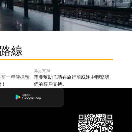
門路線
真人支持
提前一年便捷預
需要幫助？請在旅行前或途中聯繫我
票！
們的客戶支持。