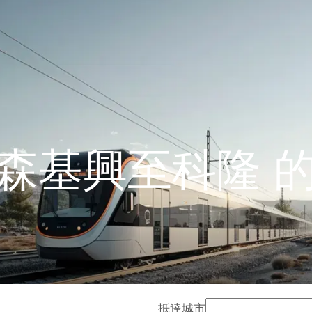
森基興至科隆 
抵達城市