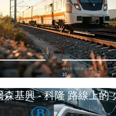
每日平均班次:
10
森基興 - 科隆 路線上的