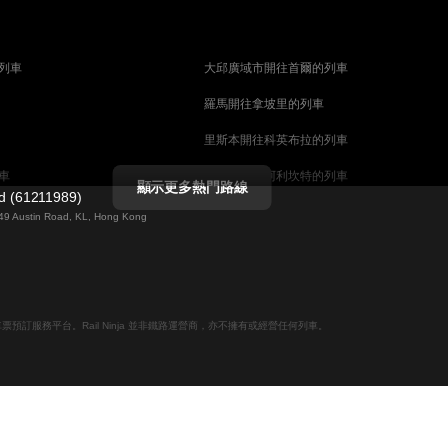
列車
大邱廣域市開往首爾的列車
羅馬開往拿坡里的列車
里斯本開往科英布拉的列車
車
馬德里開往阿利坎特的列車
顯示更多熱門路線
ed (61211989)
列車
巴塞罗那開往馬拉加的列車
g 49 Austin Road, KL, Hong Kong
釜山開往天安市的列車
列車
维也纳開往萨尔茨堡的列車
列車
首爾開往釜山的列車
線上火車票預訂服務平台。Rail Ninja 並非鐵路運營商，亦不擁有或經營任何列車。
哥德堡開往斯德哥爾摩的列車
摩的列車
萨尔茨堡開往维也纳的列車
坎培拉開往雪梨的列車