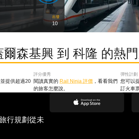
出發
10
蓋爾森基興 到 科隆 的熱
評分優秀
彈性計劃
並提供超過20
閱讀真實的
Rail Ninja 評價
，看看我們
您可以
的旅客怎麼說。
訂火車
 旅行規劃從未