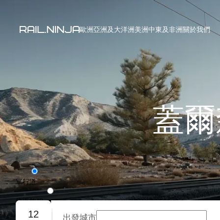
歐洲
亞洲及大洋洲
美洲
中東及非洲
關於我們
蓋爾
單行道
往返旅程
12
出發城市