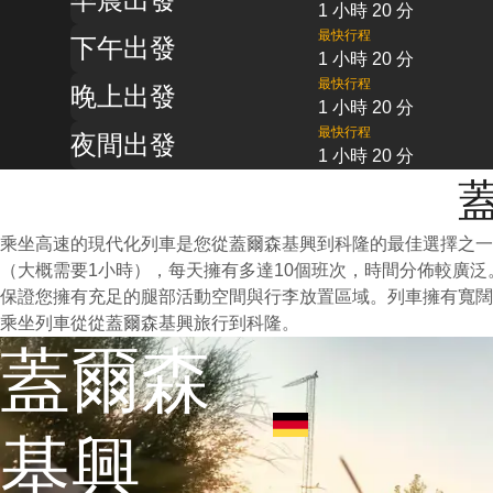
1 小時 20 分
最快行程
下午出發
1 小時 20 分
最快行程
晚上出發
1 小時 20 分
最快行程
夜間出發
1 小時 20 分
乘坐高速的現代化列車是您從蓋爾森基興到科隆的最佳選擇之
（大概需要1小時），每天擁有多達10個班次，時間分佈較廣
保證您擁有充足的腿部活動空間與行李放置區域。列車擁有寬闊
乘坐列車從從蓋爾森基興旅行到科隆。
蓋爾森
基興