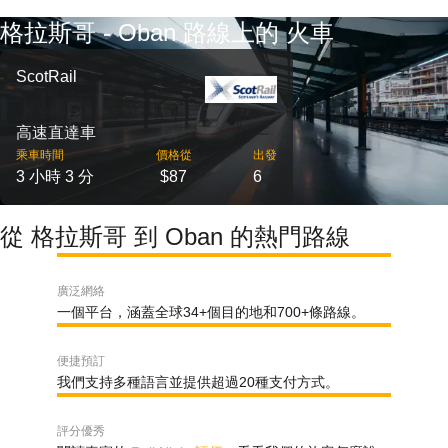
格拉斯哥 - Oban 路線上的 火車
ScotRail
高速直達車
乘車時間
價格從
出發
3 小時 3 分
$87
6
從 格拉斯哥 到 Oban 的熱門路線
廣泛網絡
一個平台，涵蓋全球34+個目的地和700+條路線。
便捷預訂
我們支持多種語言並提供超過20種支付方式。
評分優秀