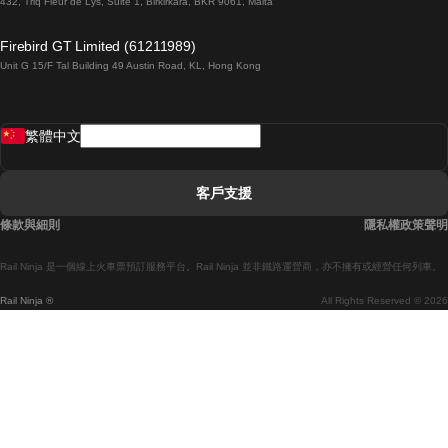
432, Triq Fleur de Lys, Suite 1, Birkirkara, BKR 9061, Malta
倫敦開往愛丁堡的列車
Firebird GT Limited (61211989)
Unit G 15/F Tal Building 49 Austin Road, KL, Hong Kong
羅馬開往拿坡里的列車
罗瓦涅米開往赫尔辛基的列車
繁體中文
里斯本開往拉哥斯的列車
里斯本開往波多的列車
客戶支援
里斯本開往科英布拉的列車
條款與細則
隱私權政策聲明
馬德里開往馬拉加的列車
Rail Ninja 是一個線上火車票預訂服務平台。Rail Ninja 並非鐵路運營商，亦不擁有或經營任何列車。
馬德里開往巴塞罗那的列車
Rail Ninja ®
All Rights Reserved © 2026
馬德里開往塞維亞的列車
馬德里開往阿利坎特的列車
馬拉加開往馬德里的列車
巴塞罗那開往馬德里的列車