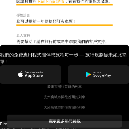
閱讀真實的
Rail Ninja 評價
，看看我們的旅客怎麼說。
彈性計劃
您可以提前一年便捷預訂火車票！
真人支持
需要幫助？請在旅行前或途中聯繫我們的客戶支持。
我們的免費應用程式陪伴您旅程每一步 — 旅行規劃從未如此簡
單！
慶州市開往首爾的列車
光州廣域市開往首爾的列車
大邱廣域市開往首爾的列車
科克開往都柏林的列車
顯示更多熱門路線
Firebird GT Limited (OC 1451)
都柏林開往戈尔韦的列車