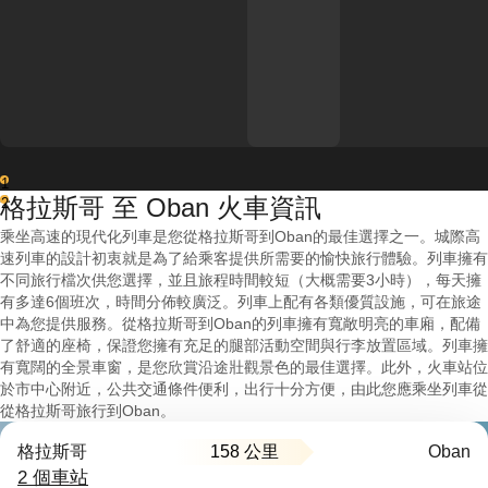
1
格拉斯哥 至 Oban 火車資訊
2
乘坐高速的現代化列車是您從格拉斯哥到Oban的最佳選擇之一。城際高
速列車的設計初衷就是為了給乘客提供所需要的愉快旅行體驗。列車擁有
不同旅行檔次供您選擇，並且旅程時間較短（大概需要3小時），每天擁
有多達6個班次，時間分佈較廣泛。列車上配有各類優質設施，可在旅途
中為您提供服務。從格拉斯哥到Oban的列車擁有寬敞明亮的車廂，配備
了舒適的座椅，保證您擁有充足的腿部活動空間與行李放置區域。列車擁
有寬闊的全景車窗，是您欣賞沿途壯觀景色的最佳選擇。此外，火車站位
於市中心附近，公共交通條件便利，出行十分方便，由此您應乘坐列車從
從格拉斯哥旅行到Oban。
158 公里
格拉斯哥
Oban
2 個車站