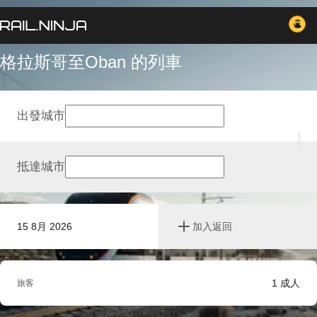
格拉斯哥至Oban 的列車
出發城市
抵達城市
15 8月 2026
加入返回
1
成人
旅客