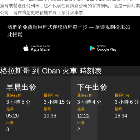
擁有或營運任何列車，也不代表任何鐵路公司的官方網站。這是一家商業
公司，旨在讓您更輕鬆地在線上預訂火車票。
我們的免費應用程式伴您旅程每一步 — 旅遊規劃從未如
此輕鬆！
格拉斯哥 到 Oban 火車 時刻表
早晨出發
下午出發
最快行程
最長行程
最快行程
最長行程
3 小時 5 分
3 小時 15 分
3 小時 4 分
3 小時 6 分
最早
最晚
最早
最晚
05:20
10:36
12:22
16:34
出發
出發
3
2