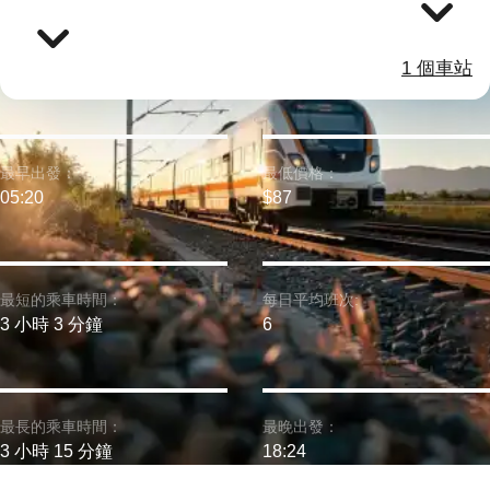
1 個車站
最早出發：
最低價格：
05:20
$87
最短的乘車時間：
每日平均班次:
3 小時 3 分鐘
6
最長的乘車時間：
最晚出發：
3 小時 15 分鐘
18:24