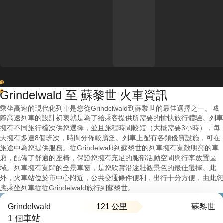
1
Grindelwald 至 蘇黎世 火車資訊
2
乘坐高速的現代化列車是您從Grindelwald到蘇黎世的最佳選擇之一。城
際高速列車的設計初衷就是為了給乘客提供所需要的愉快旅行體驗。列車
擁有不同旅行檔次供您選擇，並且旅程時間較短（大概需要3小時），每
天擁有多達8個班次，時間分佈較廣泛。列車上配有各類優質設施，可在
旅途中為您提供服務。從Grindelwald到蘇黎世的列車擁有寬敞明亮的車
廂，配備了舒適的座椅，保證您擁有充足的腿部活動空間與行李放置區
域。列車擁有寬闊的全景車窗，是您欣賞沿途壯觀景色的最佳選擇。此
外，火車站位於市中心附近，公共交通條件便利，出行十分方便，由此您
應乘坐列車從從Grindelwald旅行到蘇黎世。
121 公里
Grindelwald
蘇黎世
1 個車站