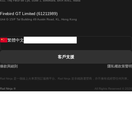
432, Triq Fleur de Lys, Suite 1, Birkirkara, BKR 9061, Malta
倫敦開往愛丁堡的列車
Firebird GT Limited (61211989)
Unit G 15/F Tal Building 49 Austin Road, KL, Hong Kong
羅馬開往拿坡里的列車
罗瓦涅米開往赫尔辛基的列車
繁體中文
里斯本開往拉哥斯的列車
里斯本開往波多的列車
客戶支援
里斯本開往科英布拉的列車
條款與細則
隱私權政策聲明
馬德里開往馬拉加的列車
Rail Ninja 是一個線上火車票預訂服務平台。Rail Ninja 並非鐵路運營商，亦不擁有或經營任何列車。
馬德里開往巴塞罗那的列車
Rail Ninja ®
All Rights Reserved © 2026
馬德里開往塞維亞的列車
馬德里開往阿利坎特的列車
馬拉加開往馬德里的列車
巴塞罗那開往馬德里的列車