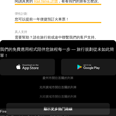
閱讀真實的
Rail Ninja 評價
，看看我們的旅客怎麼說。
彈性計劃
您可以提前一年便捷預訂火車票！
真人支持
需要幫助？請在旅行前或途中聯繫我們的客戶支持。
我們的免費應用程式陪伴您旅程每一步 — 旅行規劃從未如此簡
單！
慶州市開往首爾的列車
光州廣域市開往首爾的列車
大邱廣域市開往首爾的列車
科克開往都柏林的列車
顯示更多熱門路線
Firebird GT Limited (OC 1451)
都柏林開往戈尔韦的列車