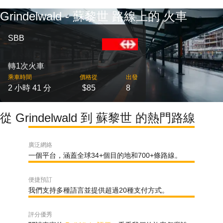
Grindelwald - 蘇黎世 路線上的 火車
SBB
轉1次火車
乘車時間
價格從
出發
2 小時 41 分
$85
8
從 Grindelwald 到 蘇黎世 的熱門路線
廣泛網絡
一個平台，涵蓋全球34+個目的地和700+條路線。
便捷預訂
我們支持多種語言並提供超過20種支付方式。
評分優秀