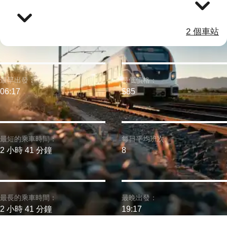
2 個車站
最早出發：
最低價格：
06:17
$85
最短的乘車時間：
每日平均班次:
2 小時 41 分鐘
8
最長的乘車時間：
最晚出發：
2 小時 41 分鐘
19:17