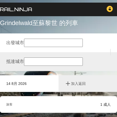
Grindelwald至蘇黎世 的列車
出發城市
抵達城市
14 8月 2026
加入返回
1
成人
旅客