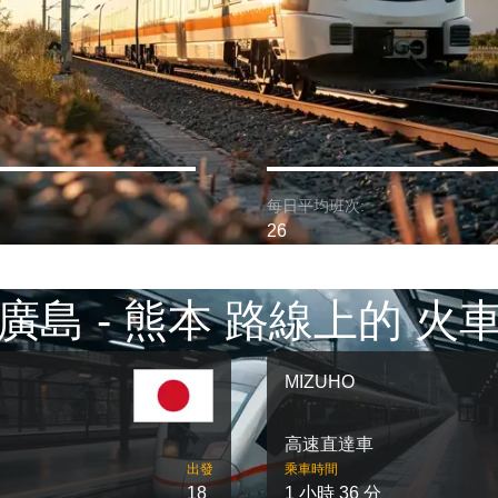
每日平均班次:
26
廣島 - 熊本 路線上的 火
MIZUHO
高速直達車
出發
乘車時間
18
1 小時 36 分