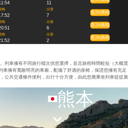
11:54
11
最晚
出發
查詢價格
17:52
7
最晚
出發
查詢價格
20:51
6
最晚
出發
查詢價格
21:52
2
。列車擁有不同旅行檔次供您選擇，並且旅程時間較短（大概需
的列車擁有寬敞明亮的車廂，配備了舒適的座椅，保證您擁有充足
，公共交通條件便利，出行十分方便，由此您應乘坐列車從從廣
熊本