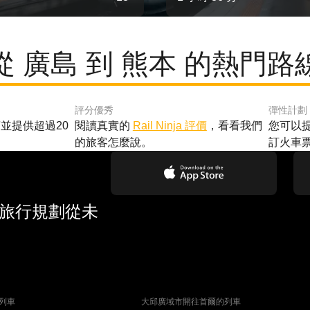
從 廣島 到 熊本 的熱門路
評分優秀
彈性計劃
並提供超過20
閱讀真實的
Rail Ninja 評價
，看看我們
您可以
的旅客怎麼說。
訂火車
 旅行規劃從未
列車
大邱廣域市開往首爾的列車