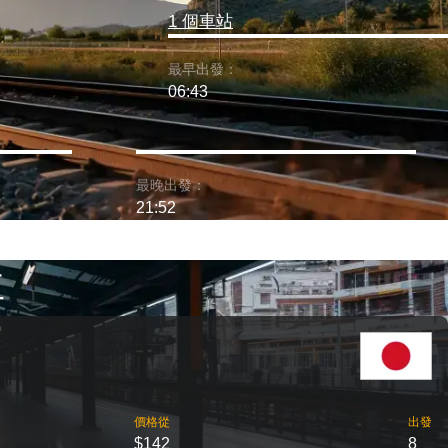
1 個車站
最早出發：
06:43
最晚出發：
21:52
車
價格從
出發
$142
8