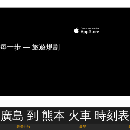
每一步 — 旅遊規劃
廣島 到 熊本 火車 時刻表
最長行程
最早