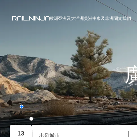
歐洲
亞洲及大洋洲
美洲
中東及非洲
關於我們
單行道
往返旅程
13
出發城市