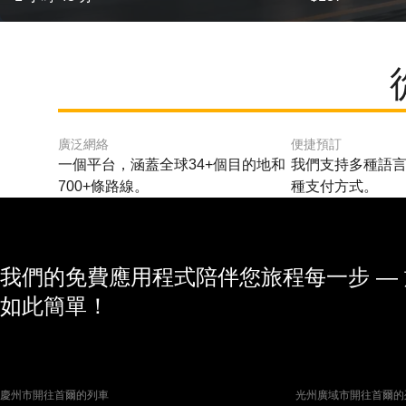
廣泛網絡
便捷預訂
一個平台，涵蓋全球34+個目的地和
我們支持多種語言
700+條路線。
種支付方式。
我們的免費應用程式陪伴您旅程每一步 —
如此簡單！
慶州市開往首爾的列車
光州廣域市開往首爾的