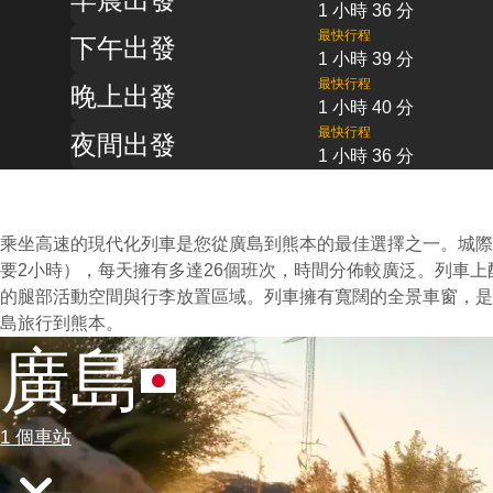
1 小時 36 分
最快行程
下午出發
1 小時 39 分
最快行程
晚上出發
1 小時 40 分
最快行程
夜間出發
1 小時 36 分
乘坐高速的現代化列車是您從廣島到熊本的最佳選擇之一。城際
要2小時），每天擁有多達26個班次，時間分佈較廣泛。列車
的腿部活動空間與行李放置區域。列車擁有寬闊的全景車窗，是
島旅行到熊本。
廣島
1 個車站