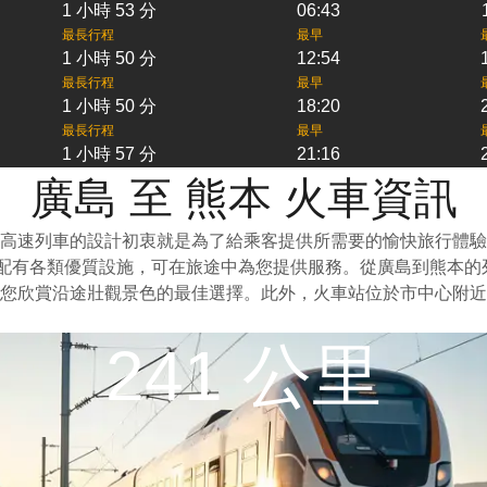
1 小時 53 分
06:43
最長行程
最早
1 小時 50 分
12:54
最長行程
最早
1 小時 50 分
18:20
最長行程
最早
1 小時 57 分
21:16
廣島 至 熊本 火車資訊
高速列車的設計初衷就是為了給乘客提供所需要的愉快旅行體驗
上配有各類優質設施，可在旅途中為您提供服務。從廣島到熊本
您欣賞沿途壯觀景色的最佳選擇。此外，火車站位於市中心附近
241 公里