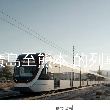
廣島至熊本 的列
抵達城市